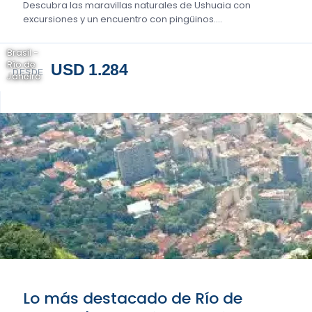
Descubra las maravillas naturales de Ushuaia con
excursiones y un encuentro con pingüinos....
Brasil -
Río de
USD 1.284
DESDE
Janeiro
Lo más destacado de Río de