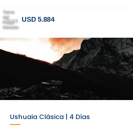
Tierra
del
USD 5.884
DESDE
Fuego -
Ushuaia
Ushuaia Clásica | 4 Días