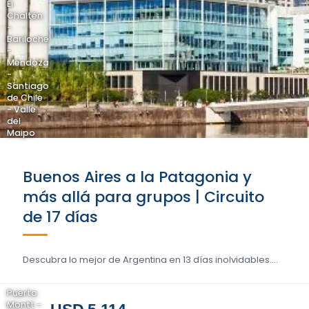
El
Chaltén
-
Bariloche
-
Mendoza
-
Santiago
de Chile
- Valle
del
Maipo
Buenos Aires a la Patagonia y
más allá para grupos | Circuito
de 17 días
Descubra lo mejor de Argentina en 13 días inolvidables....
Puerto
Montt -