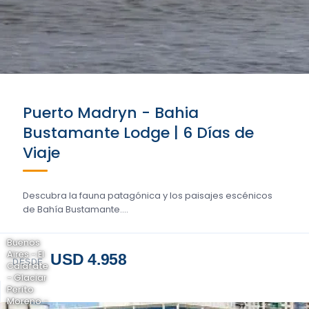
Puerto Madryn - Bahia
Bustamante Lodge | 6 Días de
Viaje
Descubra la fauna patagónica y los paisajes escénicos
de Bahía Bustamante....
Buenos
Aires - El
USD 4.958
DESDE
Calafate
- Glaciar
Perito
Moreno -