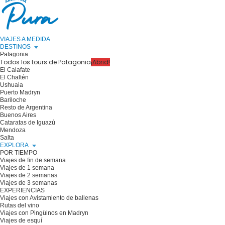
VIAJES A MEDIDA
DESTINOS
Patagonia
Todos los tours de Patagonia
¡Abrid!
El Calafate
El Chaltén
Ushuaia
Puerto Madryn
Bariloche
Resto de Argentina
Buenos Aires
Cataratas de Iguazú
Mendoza
Salta
EXPLORA
POR TIEMPO
Viajes de fin de semana
Viajes de 1 semana
Viajes de 2 semanas
Viajes de 3 semanas
EXPERIENCIAS
Viajes con Avistamiento de ballenas
Rutas del vino
Viajes con Pingüinos en Madryn
Viajes de esquí