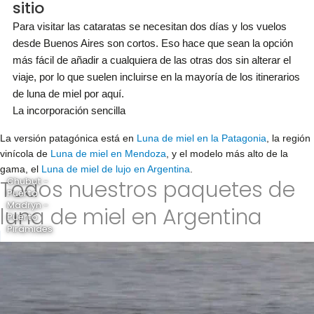
sitio
Para visitar las cataratas se necesitan dos días y los vuelos
desde Buenos Aires son cortos. Eso hace que sean la opción
más fácil de añadir a cualquiera de las otras dos sin alterar el
viaje, por lo que suelen incluirse en la mayoría de los itinerarios
de luna de miel por aquí.
La incorporación sencilla
La versión patagónica está en
Luna de miel en la Patagonia
, la región
vinícola de
Luna de miel en Mendoza
, y el modelo más alto de la
gama, el
Luna de miel de lujo en Argentina
.
Todos nuestros paquetes de
Chubut -
Puerto
Madryn -
luna de miel en Argentina
Puerto
Pirámides