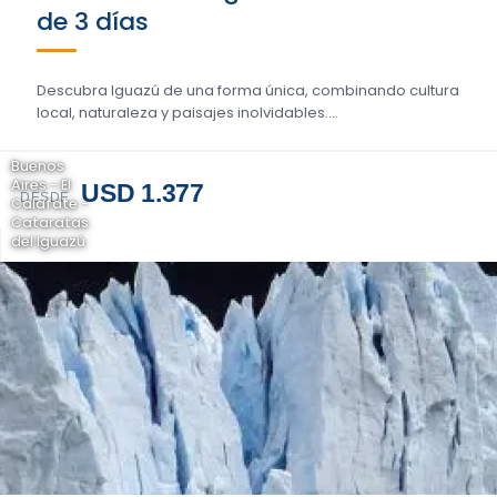
de 3 días
Descubra Iguazú de una forma única, combinando cultura
local, naturaleza y paisajes inolvidables....
Buenos
Aires - El
USD 1.377
DESDE
Calafate -
Cataratas
del Iguazú