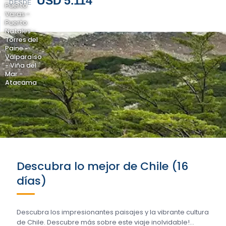
USD 5.114
DESDE
Puerto
Varas -
Puerto
Natales -
Torres del
Paine -
Valparaíso
- Viña del
Mar -
Atacama
Descubra lo mejor de Chile (16
días)
Descubra los impresionantes paisajes y la vibrante cultura
de Chile. Descubre más sobre este viaje inolvidable!...