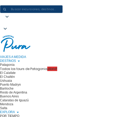
CREAR EXPERIENCIAS EN ARGENTINA: UN VIAJE CADA VEZ
VIAJES A MEDIDA
DESTINOS
Patagonia
Todos los tours de Patagonia
¡Abrid!
El Calafate
El Chaltén
Ushuaia
Puerto Madryn
Bariloche
Resto de Argentina
Buenos Aires
Cataratas de Iguazú
Mendoza
Salta
EXPLORA
POR TIEMPO