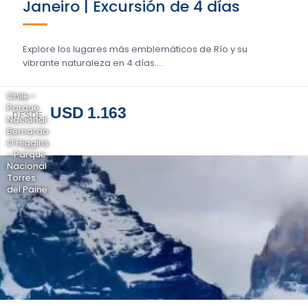
Janeiro | Excursión de 4 días
Explore los lugares más emblemáticos de Río y su
vibrante naturaleza en 4 días....
Chile -
Parque
USD 1.163
DESDE
Nacional
Bernardo
O'Higgins
- Parque
Nacional
Torres
del Paine