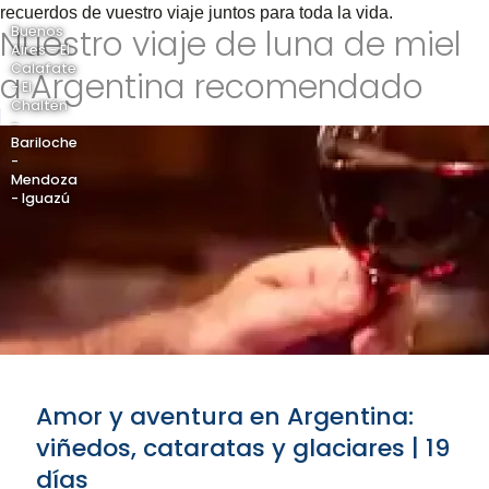
recuerdos de vuestro viaje juntos para toda la vida.
Nuestro viaje de luna de miel
Buenos
Aires - El
Calafate
a Argentina recomendado
- El
Chaltén
-
Bariloche
-
Mendoza
- Iguazú
Amor y aventura en Argentina:
viñedos, cataratas y glaciares | 19
días