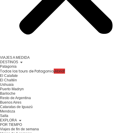
VIAJES A MEDIDA
DESTINOS
Patagonia
Todos los tours de Patagonia
¡Abrid!
El Calafate
El Chaltén
Ushuaia
Puerto Madryn
Bariloche
Resto de Argentina
Buenos Aires
Cataratas de Iguazú
Mendoza
Salta
EXPLORA
POR TIEMPO
Viajes de fin de semana