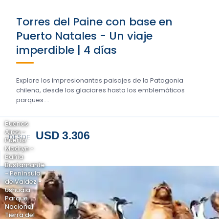
Torres del Paine con base en
Puerto Natales - Un viaje
imperdible | 4 días
Explore los impresionantes paisajes de la Patagonia
chilena, desde los glaciares hasta los emblemáticos
parques....
Buenos
Aires -
USD 3.306
DESDE
Puerto
Madryn -
Bahía
Bustamante
- Península
de Valdez -
Ushuaia -
Parque
Nacional
Tierra del