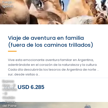
Fuego -
Iguazú
Viaje de aventura en familia
(fuera de los caminos trillados)
Vive esta emocionante aventura familiar en Argentina,
adentrándote en el corazón de la naturaleza y la cultura.
Cada día descubrirás los tesoros de Argentina de norte a
sur; desde visitas a...
Buenos
Aires - El
USD 6.285
DESDE
Calafate
- El
Chaltén
- Torres
del Paine