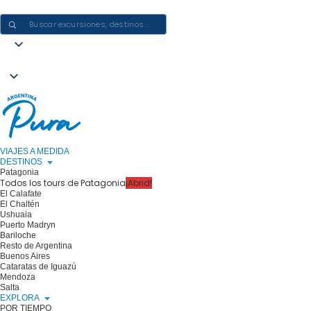
CREAR EXPERIENCIAS EN ARGENTINA: UN VIAJE CADA VEZ
VIAJES A MEDIDA
DESTINOS
Patagonia
Todos los tours de Patagonia
¡Abrid!
El Calafate
El Chaltén
Ushuaia
Puerto Madryn
Bariloche
Resto de Argentina
Buenos Aires
Cataratas de Iguazú
Mendoza
Salta
EXPLORA
POR TIEMPO