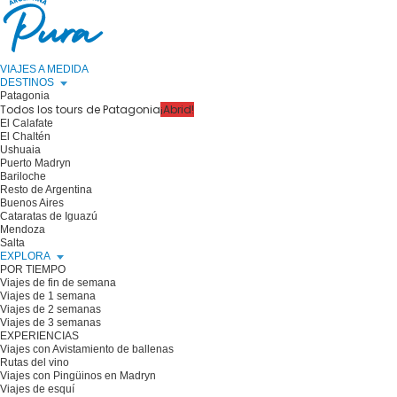
VIAJES A MEDIDA
DESTINOS
Patagonia
Todos los tours de Patagonia
¡Abrid!
El Calafate
El Chaltén
Ushuaia
Puerto Madryn
Bariloche
Resto de Argentina
Buenos Aires
Cataratas de Iguazú
Mendoza
Salta
EXPLORA
POR TIEMPO
Viajes de fin de semana
Viajes de 1 semana
Viajes de 2 semanas
Viajes de 3 semanas
EXPERIENCIAS
Viajes con Avistamiento de ballenas
Rutas del vino
Viajes con Pingüinos en Madryn
Viajes de esquí