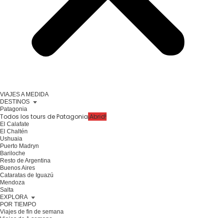
VIAJES A MEDIDA
DESTINOS
Patagonia
Todos los tours de Patagonia
¡Abrid!
El Calafate
El Chaltén
Ushuaia
Puerto Madryn
Bariloche
Resto de Argentina
Buenos Aires
Cataratas de Iguazú
Mendoza
Salta
EXPLORA
POR TIEMPO
Viajes de fin de semana