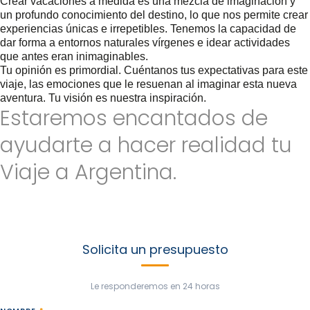
Crear vacaciones a medida es una mezcla de imaginación y
un profundo conocimiento del destino, lo que nos permite crear
experiencias únicas e irrepetibles. Tenemos la capacidad de
dar forma a entornos naturales vírgenes e idear actividades
que antes eran inimaginables.
Tu opinión es primordial. Cuéntanos tus expectativas para este
viaje, las emociones que le resuenan al imaginar esta nueva
aventura. Tu visión es nuestra inspiración.
Estaremos encantados de
ayudarte a hacer realidad tu
Viaje a Argentina.
Envíenos toda la información que pueda para personalizar su
viaje a argentina. Estaremos encantados de ayudarte a crear
nuevas experiencias basadas en tus ideas y gustos. ¡Nuestro
objetivo es hacer el mejor viaje que hayas soñado!
Solicita un presupuesto
Le responderemos en 24 horas