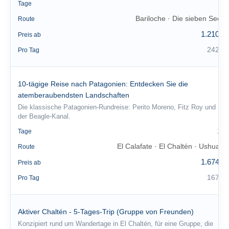
5
Tage
Bariloche · Die sieben Seen
Route
1.210 €
Preis ab
242 €
Pro Tag
10-tägige Reise nach Patagonien: Entdecken Sie die
atemberaubendsten Landschaften
Die klassische Patagonien-Rundreise: Perito Moreno, Fitz Roy und
der Beagle-Kanal.
10
Tage
El Calafate · El Chaltén · Ushuaia
Route
1.674 €
Preis ab
167 €
Pro Tag
Aktiver Chaltén - 5-Tages-Trip (Gruppe von Freunden)
Konzipiert rund um Wandertage in El Chaltén, für eine Gruppe, die