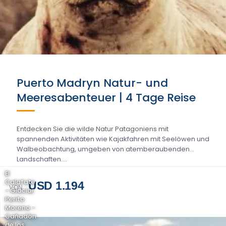
Puerto Madryn Natur- und
Meeresabenteuer | 4 Tage Reise
Entdecken Sie die wilde Natur Patagoniens mit
spannenden Aktivitäten wie Kajakfahren mit Seelöwen und
Walbeobachtung, umgeben von atemberaubenden
Landschaften....
El
Calafate
USD 1.194
VON
- Glaciar
Perito
Moreno -
Cañadón
de los