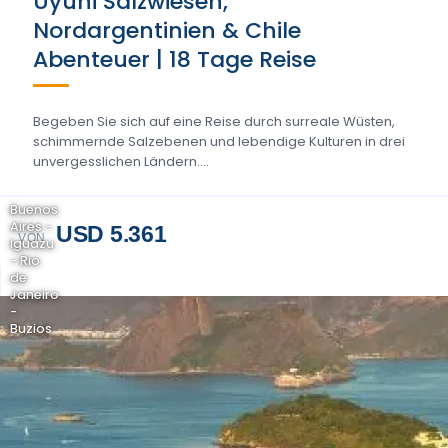
Uyuni Salzwiesen,
Nordargentinien & Chile
Abenteuer | 18 Tage Reise
Begeben Sie sich auf eine Reise durch surreale Wüsten,
schimmernde Salzebenen und lebendige Kulturen in drei
unvergesslichen Ländern....
Buenos
Aires -
USD 5.361
VON
Iguazu
- Rio
de
Janeiro
-
Buzios