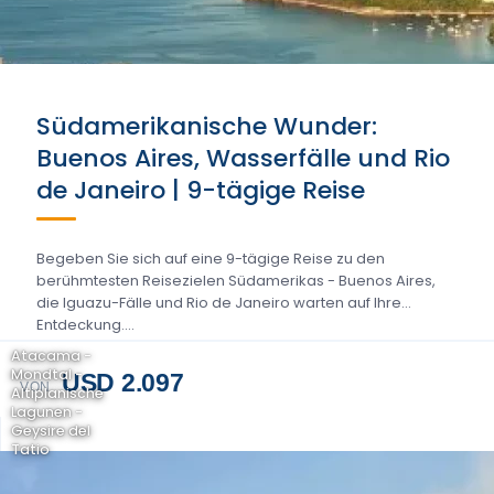
Südamerikanische Wunder:
Buenos Aires, Wasserfälle und Rio
de Janeiro | 9-tägige Reise
Begeben Sie sich auf eine 9-tägige Reise zu den
berühmtesten Reisezielen Südamerikas - Buenos Aires,
die Iguazu-Fälle und Rio de Janeiro warten auf Ihre
Entdeckung....
Atacama -
Mondtal -
USD 2.097
VON
Altiplanische
Lagunen -
Geysire del
Tatio