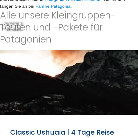
fangen Sie an bei
Familie Patagonia
.
Alle unsere Kleingruppen-
Touren und -Pakete für
Feuerland
- Ushuaia
Patagonien
Classic Ushuaia | 4 Tage Reise