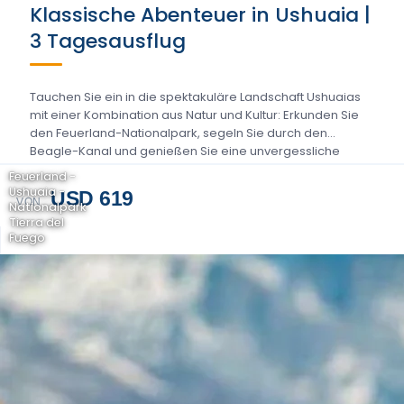
Klassische Abenteuer in Ushuaia |
3 Tagesausflug
Tauchen Sie ein in die spektakuläre Landschaft Ushuaias
mit einer Kombination aus Natur und Kultur: Erkunden Sie
den Feuerland-Nationalpark, segeln Sie durch den
Beagle-Kanal und genießen Sie eine unvergessliche
Fahrt...
Feuerland -
Ushuaia -
USD 619
VON
Nationalpark
Tierra del
Fuego