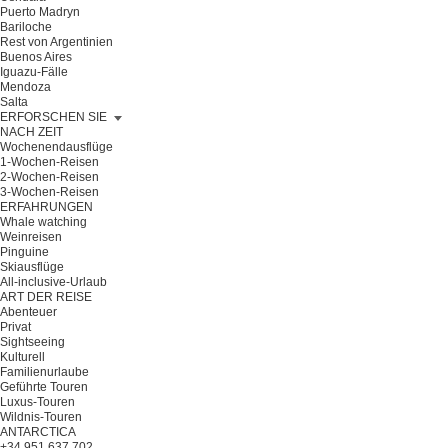
Puerto Madryn
Bariloche
Rest von Argentinien
Buenos Aires
Iguazu-Fälle
Mendoza
Salta
ERFORSCHEN SIE
NACH ZEIT
Wochenendausflüge
1-Wochen-Reisen
2-Wochen-Reisen
3-Wochen-Reisen
ERFAHRUNGEN
Whale watching
Weinreisen
Pinguine
Skiausflüge
All-inclusive-Urlaub
ART DER REISE
Abenteuer
Privat
Sightseeing
Kulturell
Familienurlaube
Geführte Touren
Luxus-Touren
Wildnis-Touren
ANTARCTICA
+34 951 637 702