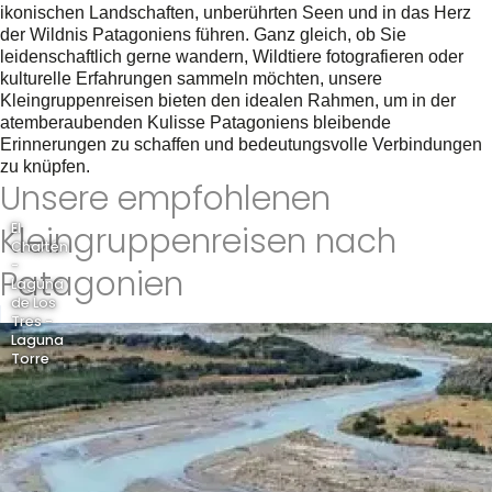
ikonischen Landschaften, unberührten Seen und in das Herz
der Wildnis Patagoniens führen. Ganz gleich, ob Sie
leidenschaftlich gerne wandern, Wildtiere fotografieren oder
kulturelle Erfahrungen sammeln möchten, unsere
Kleingruppenreisen bieten den idealen Rahmen, um in der
atemberaubenden Kulisse Patagoniens bleibende
Erinnerungen zu schaffen und bedeutungsvolle Verbindungen
zu knüpfen.
Unsere empfohlenen
Kleingruppenreisen nach
El
Chaltén
-
Patagonien
Laguna
de Los
Tres -
Laguna
Torre