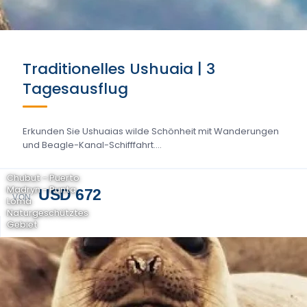
Traditionelles Ushuaia | 3
Tagesausflug
Erkunden Sie Ushuaias wilde Schönheit mit Wanderungen
und Beagle-Kanal-Schifffahrt....
Chubut - Puerto
Madryn - Punta
USD 672
VON
Loma
Naturgeschütztes
Gebiet