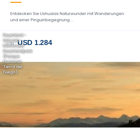
Entdecken Sie Ushuaias Naturwunder mit Wanderungen
und einer Pinguinbegegnung....
Feuerland -
Ushuaia -
USD 1.284
VON
Nationaler
Feuerlandpark
(Parque
Nacional
Tierra del
Fuego)