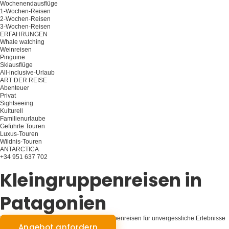
Wochenendausflüge
1-Wochen-Reisen
2-Wochen-Reisen
3-Wochen-Reisen
ERFAHRUNGEN
Whale watching
Weinreisen
Pinguine
Skiausflüge
All-inclusive-Urlaub
ART DER REISE
Abenteuer
Privat
Sightseeing
Kulturell
Familienurlaube
Geführte Touren
Luxus-Touren
Wildnis-Touren
ANTARCTICA
+34 951 637 702
Planen Sie Ihre Reise
Kleingruppenreisen in
Patagonien
Intime Patagonien-Erkundung: Kleingruppenreisen für unvergessliche Erlebnisse
Angebot anfordern