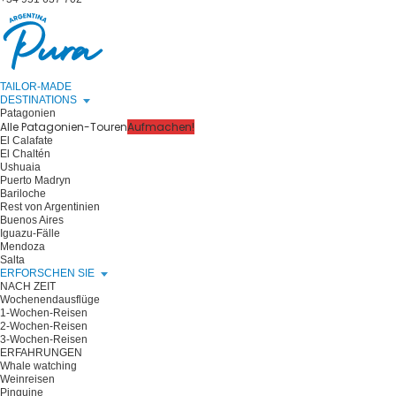
TAILOR-MADE
DESTINATIONS
Patagonien
Alle Patagonien-Touren
Aufmachen!
El Calafate
El Chaltén
Ushuaia
Puerto Madryn
Bariloche
Rest von Argentinien
Buenos Aires
Iguazu-Fälle
Mendoza
Salta
ERFORSCHEN SIE
NACH ZEIT
Wochenendausflüge
1-Wochen-Reisen
2-Wochen-Reisen
3-Wochen-Reisen
ERFAHRUNGEN
Whale watching
Weinreisen
Pinguine