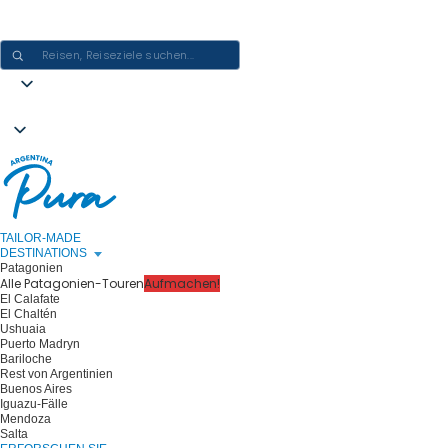
ARGENTINIEN-ERLEBNISSE GESTALTEN - EINE REISE NACH DER
ANDEREN
TAILOR-MADE
DESTINATIONS
Patagonien
Alle Patagonien-Touren
Aufmachen!
El Calafate
El Chaltén
Ushuaia
Puerto Madryn
Bariloche
Rest von Argentinien
Buenos Aires
Iguazu-Fälle
Mendoza
Salta