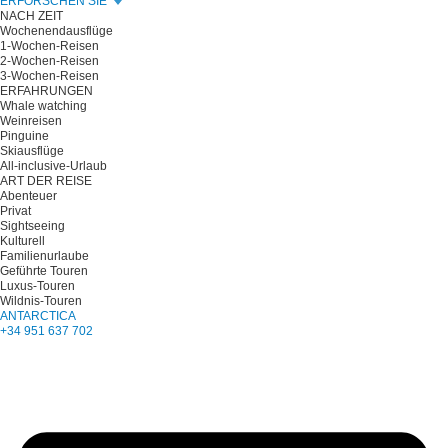
ERFORSCHEN SIE
NACH ZEIT
Wochenendausflüge
1-Wochen-Reisen
2-Wochen-Reisen
3-Wochen-Reisen
ERFAHRUNGEN
Whale watching
Weinreisen
Pinguine
Skiausflüge
All-inclusive-Urlaub
ART DER REISE
Abenteuer
Privat
Sightseeing
Kulturell
Familienurlaube
Geführte Touren
Luxus-Touren
Wildnis-Touren
ANTARCTICA
+34 951 637 702