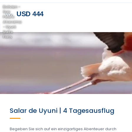
Bolivien -
San
USD 444
VON
Pedro
Atacama
- Uyuni
Salts
Flats
Salar de Uyuni | 4 Tagesausflug
Begeben Sie sich auf ein einzigartiges Abenteuer durch