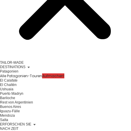
TAILOR-MADE
DESTINATIONS
Patagonien
Alle Patagonien-Touren
Aufmachen!
El Calafate
El Chaltén
Ushuaia
Puerto Madryn
Bariloche
Rest von Argentinien
Buenos Aires
Iguazu-Fälle
Mendoza
Salta
ERFORSCHEN SIE
NACH ZEIT