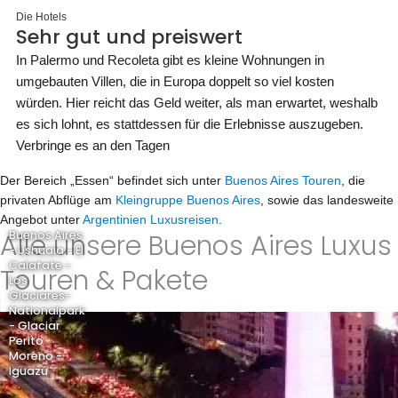
Die Hotels
Sehr gut und preiswert
In Palermo und Recoleta gibt es kleine Wohnungen in
umgebauten Villen, die in Europa doppelt so viel kosten
würden. Hier reicht das Geld weiter, als man erwartet, weshalb
es sich lohnt, es stattdessen für die Erlebnisse auszugeben.
Verbringe es an den Tagen
Der Bereich „Essen“ befindet sich unter
Buenos Aires Touren
, die
privaten Abflüge am
Kleingruppe Buenos Aires
, sowie das landesweite
Angebot unter
Argentinien Luxusreisen
.
Alle unsere Buenos Aires Luxus
Buenos Aires
- Ushuaia - El
Calafate -
Touren & Pakete
Los
Glaciares-
Nationalpark
- Glaciar
Perito
Moreno -
Iguazú