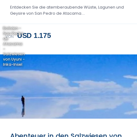
Entdecken Sie die atemberaubende Wüste, Lagunen und
Geysire von San Pedro de Atacama....
Bolivien -
San Pedro
USD 1.175
VON
de
Atacama
-
Salzwiesen
von Uyuni -
Inka-Insel
Abenteuer in den Salzwiesen von