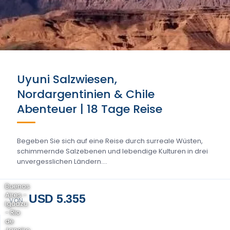
Uyuni Salzwiesen,
Nordargentinien & Chile
Abenteuer | 18 Tage Reise
Begeben Sie sich auf eine Reise durch surreale Wüsten,
schimmernde Salzebenen und lebendige Kulturen in drei
unvergesslichen Ländern....
Buenos
Aires -
USD 5.355
VON
Iguazu
- Rio
de
Janeiro