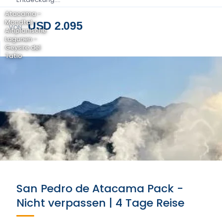
Atacama -
Mondtal -
USD 2.095
VON
Altiplanische
Lagunen -
Geysire del
Tatio
San Pedro de Atacama Pack -
Nicht verpassen | 4 Tage Reise