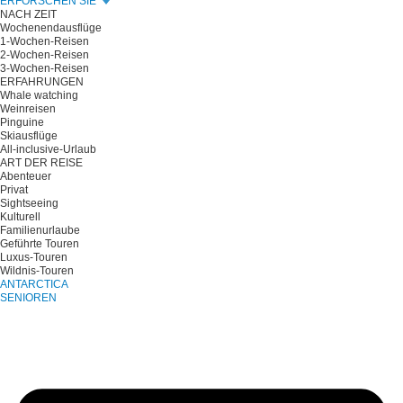
ERFORSCHEN SIE
NACH ZEIT
Wochenendausflüge
1-Wochen-Reisen
2-Wochen-Reisen
3-Wochen-Reisen
ERFAHRUNGEN
Whale watching
Weinreisen
Pinguine
Skiausflüge
All-inclusive-Urlaub
ART DER REISE
Abenteuer
Privat
Sightseeing
Kulturell
Familienurlaube
Geführte Touren
Luxus-Touren
Wildnis-Touren
ANTARCTICA
SENIOREN