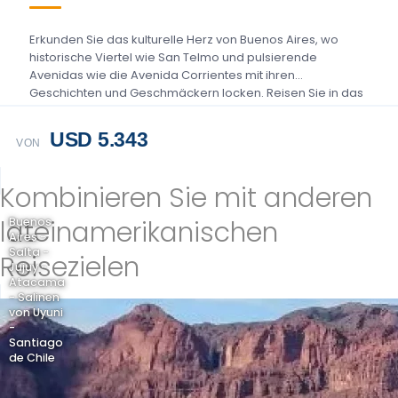
Erkunden Sie das kulturelle Herz von Buenos Aires, wo
historische Viertel wie San Telmo und pulsierende
Avenidas wie die Avenida Corrientes mit ihren
Geschichten und Geschmäckern locken. Reisen Sie in das
malerische Umland...
USD 5.343
VON
Kombinieren Sie mit anderen
lateinamerikanischen
Buenos
Aires -
Salta -
Reisezielen
Jujuy -
Atacama
- Salinen
von Uyuni
-
Santiago
de Chile