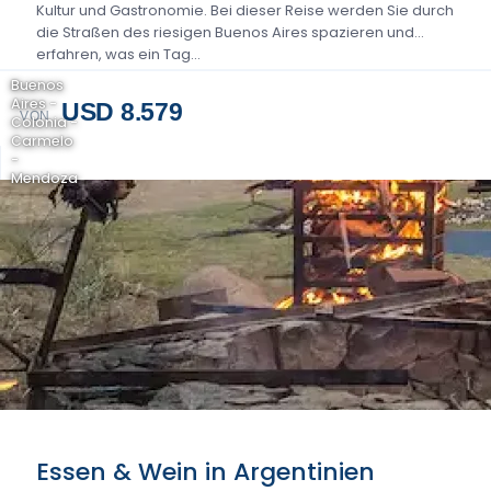
Kultur und Gastronomie. Bei dieser Reise werden Sie durch
die Straßen des riesigen Buenos Aires spazieren und
erfahren, was ein Tag...
Buenos
Aires -
USD 8.579
VON
Colonia -
Carmelo
-
Mendoza
Essen & Wein in Argentinien