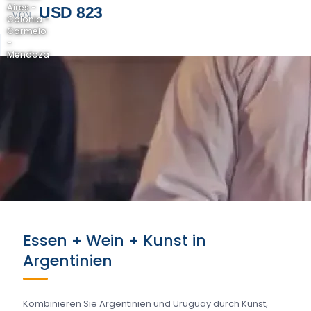
Aires -
USD 823
VON
Colonia -
Carmelo
-
Mendoza
Essen + Wein + Kunst in
Argentinien
Kombinieren Sie Argentinien und Uruguay durch Kunst,