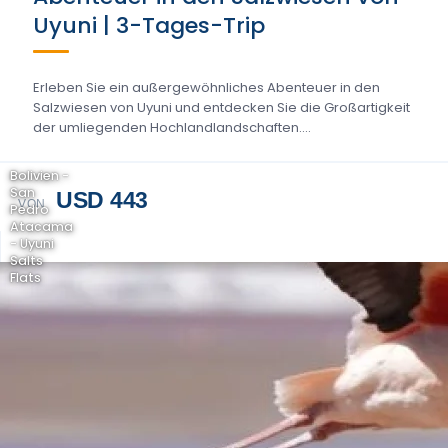
Uyuni | 3-Tages-Trip
Erleben Sie ein außergewöhnliches Abenteuer in den
Salzwiesen von Uyuni und entdecken Sie die Großartigkeit
der umliegenden Hochlandlandschaften....
Bolivien -
San
USD 443
VON
Pedro
Atacama
- Uyuni
Salts
Flats