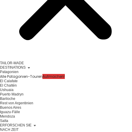
TAILOR-MADE
DESTINATIONS
Patagonien
Alle Patagonien-Touren
Aufmachen!
El Calafate
El Chaltén
Ushuaia
Puerto Madryn
Bariloche
Rest von Argentinien
Buenos Aires
Iguazu-Fälle
Mendoza
Salta
ERFORSCHEN SIE
NACH ZEIT