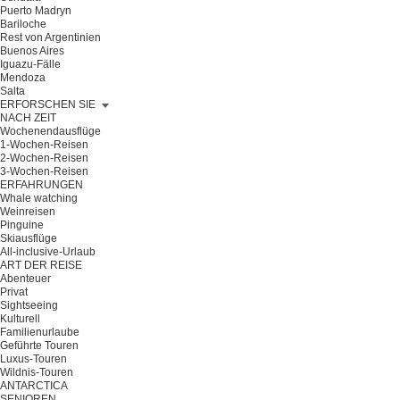
Puerto Madryn
Bariloche
Rest von Argentinien
Buenos Aires
Iguazu-Fälle
Mendoza
Salta
ERFORSCHEN SIE
NACH ZEIT
Wochenendausflüge
1-Wochen-Reisen
2-Wochen-Reisen
3-Wochen-Reisen
ERFAHRUNGEN
Whale watching
Weinreisen
Pinguine
Skiausflüge
All-inclusive-Urlaub
ART DER REISE
Abenteuer
Privat
Sightseeing
Kulturell
Familienurlaube
Geführte Touren
Luxus-Touren
Wildnis-Touren
ANTARCTICA
SENIOREN