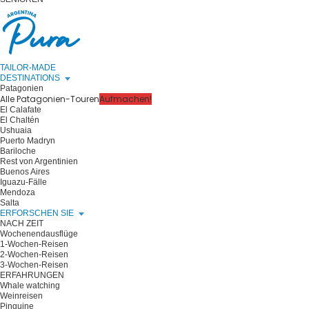
TAILOR-MADE
DESTINATIONS
Patagonien
Alle Patagonien-Touren
Aufmachen!
El Calafate
El Chaltén
Ushuaia
Puerto Madryn
Bariloche
Rest von Argentinien
Buenos Aires
Iguazu-Fälle
Mendoza
Salta
ERFORSCHEN SIE
NACH ZEIT
Wochenendausflüge
1-Wochen-Reisen
2-Wochen-Reisen
3-Wochen-Reisen
ERFAHRUNGEN
Whale watching
Weinreisen
Pinguine