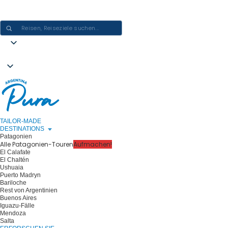
ARGENTINIEN-ERLEBNISSE GESTALTEN - EINE REISE NACH DER
ANDEREN
TAILOR-MADE
DESTINATIONS
Patagonien
Alle Patagonien-Touren
Aufmachen!
El Calafate
El Chaltén
Ushuaia
Puerto Madryn
Bariloche
Rest von Argentinien
Buenos Aires
Iguazu-Fälle
Mendoza
Salta