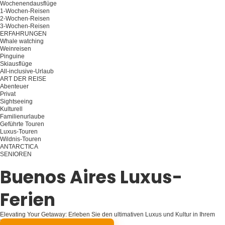
Wochenendausflüge
1-Wochen-Reisen
2-Wochen-Reisen
3-Wochen-Reisen
ERFAHRUNGEN
Whale watching
Weinreisen
Pinguine
Skiausflüge
All-inclusive-Urlaub
ART DER REISE
Abenteuer
Privat
Sightseeing
Kulturell
Familienurlaube
Geführte Touren
Luxus-Touren
Wildnis-Touren
ANTARCTICA
SENIOREN
Planen Sie Ihre Reise
Buenos Aires Luxus-
Ferien
Elevating Your Getaway: Erleben Sie den ultimativen Luxus und Kultur in Ihrem
Urlaub in Buenos Aires