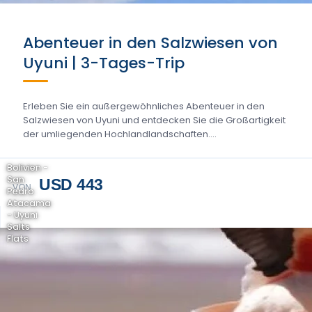
Abenteuer in den Salzwiesen von
Uyuni | 3-Tages-Trip
Erleben Sie ein außergewöhnliches Abenteuer in den
Salzwiesen von Uyuni und entdecken Sie die Großartigkeit
der umliegenden Hochlandlandschaften....
Bolivien -
San
USD 443
VON
Pedro
Atacama
- Uyuni
Salts
Flats