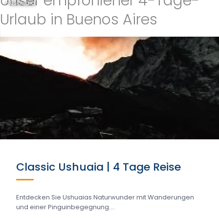
Unser empfohlener 4-Tage-
- Ushuaia
Urlaub in Buenos Aires
Classic Ushuaia | 4 Tage Reise
Entdecken Sie Ushuaias Naturwunder mit Wanderungen
und einer Pinguinbegegnung....