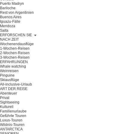
Puerto Madryn
Bariloche
Rest von Argentinien
Buenos Aires
Iguazu-Fälle
Mendoza
Salta
ERFORSCHEN SIE
NACH ZEIT
Wochenendausflüge
1-Wochen-Reisen
2-Wochen-Reisen
3-Wochen-Reisen
ERFAHRUNGEN
Whale watching
Weinreisen
Pinguine
Skiausflüge
All-inclusive-Urlaub
ART DER REISE
Abenteuer
Privat
Sightseeing
Kulturell
Familienurlaube
Geführte Touren
Luxus-Touren
Wildnis-Touren
ANTARCTICA
SENIOREN