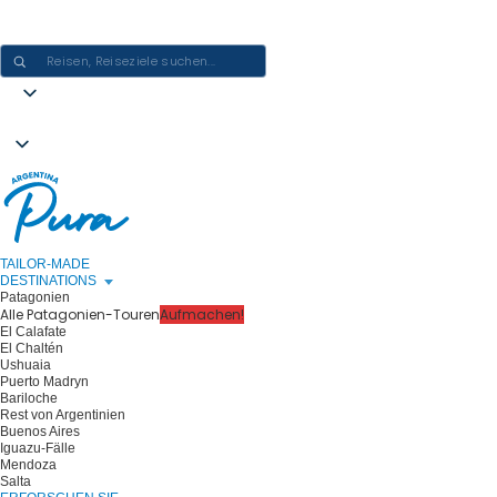
ARGENTINIEN-ERLEBNISSE GESTALTEN - EINE REISE NACH DER
ANDEREN
TAILOR-MADE
DESTINATIONS
Patagonien
Alle Patagonien-Touren
Aufmachen!
El Calafate
El Chaltén
Ushuaia
Puerto Madryn
Bariloche
Rest von Argentinien
Buenos Aires
Iguazu-Fälle
Mendoza
Salta