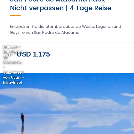
Nicht verpassen | 4 Tage Reise
Entdecken Sie die atemberaubende Wüste, Lagunen und
Geysire von San Pedro de Atacama....
Bolivien -
San Pedro
USD 1.175
VON
de
Atacama
-
Salzwiesen
von Uyuni -
Inka-Insel