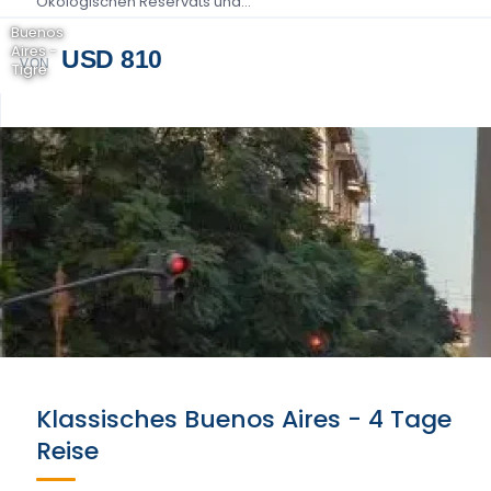
Ökologischen Reservats und...
Buenos
Aires -
USD 810
VON
Tigre
Klassisches Buenos Aires - 4 Tage
Reise