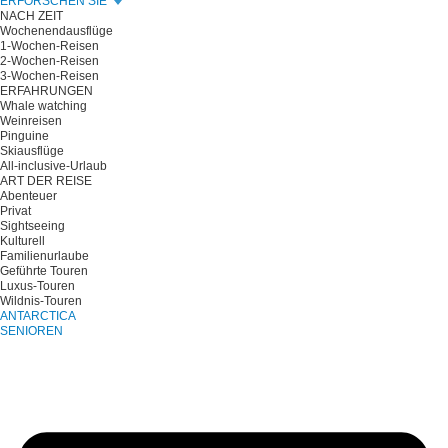
ERFORSCHEN SIE
NACH ZEIT
Wochenendausflüge
1-Wochen-Reisen
2-Wochen-Reisen
3-Wochen-Reisen
ERFAHRUNGEN
Whale watching
Weinreisen
Pinguine
Skiausflüge
All-inclusive-Urlaub
ART DER REISE
Abenteuer
Privat
Sightseeing
Kulturell
Familienurlaube
Geführte Touren
Luxus-Touren
Wildnis-Touren
ANTARCTICA
SENIOREN