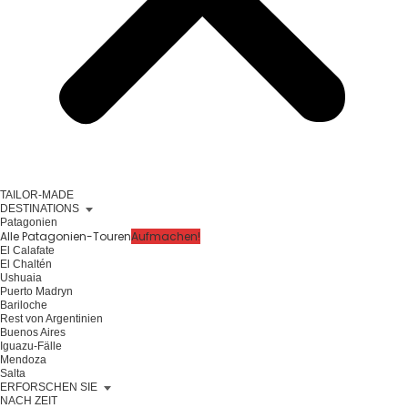
TAILOR-MADE
DESTINATIONS
Patagonien
Alle Patagonien-Touren
Aufmachen!
El Calafate
El Chaltén
Ushuaia
Puerto Madryn
Bariloche
Rest von Argentinien
Buenos Aires
Iguazu-Fälle
Mendoza
Salta
ERFORSCHEN SIE
NACH ZEIT