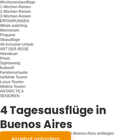
Wochenendausflüge
1-Wochen-Reisen
2-Wochen-Reisen
3-Wochen-Reisen
ERFAHRUNGEN
Whale watching
Weinreisen
Pinguine
Skiausflüge
All-inclusive-Urlaub
ART DER REISE
Abenteuer
Privat
Sightseeing
Kulturell
Familienurlaube
Geführte Touren
Luxus-Touren
Wildnis-Touren
ANTARCTICA
SENIOREN
Planen Sie Ihre Reise
4 Tagesausflüge in
Buenos Aires
Vier Tage der Entdeckung: Die Essenz von Buenos Aires einfangen
Angebot anfordern