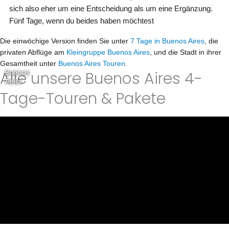
sich also eher um eine Entscheidung als um eine Ergänzung.
Fünf Tage, wenn du beides haben möchtest
Die einwöchige Version finden Sie unter
7 Tage in Buenos Aires
, die
privaten Abflüge am
Kleingruppe Buenos Aires
, und die Stadt in ihrer
Gesamtheit unter
Buenos Aires Touren
.
Alle unsere Buenos Aires 4-
Buenos
Aires
Tage-Touren & Pakete