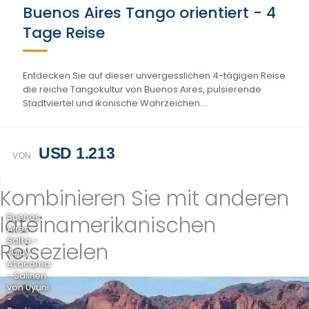
Buenos Aires Tango orientiert - 4
Tage Reise
Entdecken Sie auf dieser unvergesslichen 4-tägigen Reise
die reiche Tangokultur von Buenos Aires, pulsierende
Stadtviertel und ikonische Wahrzeichen....
USD 1.213
VON
Kombinieren Sie mit anderen
lateinamerikanischen
Buenos
Aires -
Salta -
Reisezielen
Jujuy -
Atacama
- Salinen
von Uyuni
-