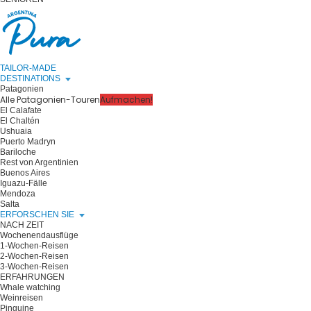
TAILOR-MADE
DESTINATIONS
Patagonien
Alle Patagonien-Touren
Aufmachen!
El Calafate
El Chaltén
Ushuaia
Puerto Madryn
Bariloche
Rest von Argentinien
Buenos Aires
Iguazu-Fälle
Mendoza
Salta
ERFORSCHEN SIE
NACH ZEIT
Wochenendausflüge
1-Wochen-Reisen
2-Wochen-Reisen
3-Wochen-Reisen
ERFAHRUNGEN
Whale watching
Weinreisen
Pinguine