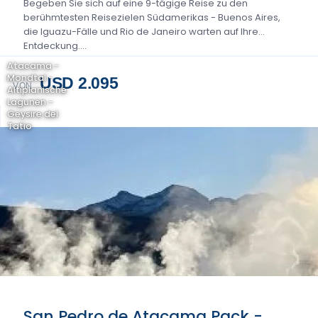
Begeben Sie sich auf eine 9-tägige Reise zu den
berühmtesten Reisezielen Südamerikas - Buenos Aires,
die Iguazu-Fälle und Rio de Janeiro warten auf Ihre
Entdeckung....
Atacama -
Mondtal -
USD 2.095
VON
Altiplanische
Lagunen -
Geysire del
Tatio
San Pedro de Atacama Pack -