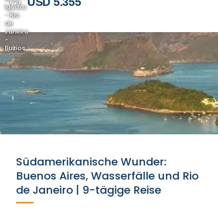
USD 5.355
VON
Iguazu
- Rio
de
Janeiro
-
Buzios
Südamerikanische Wunder:
Buenos Aires, Wasserfälle und Rio
de Janeiro | 9-tägige Reise