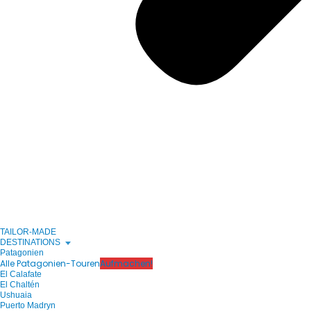
TAILOR-MADE
DESTINATIONS
Patagonien
Alle Patagonien-Touren
Aufmachen!
El Calafate
El Chaltén
Ushuaia
Puerto Madryn