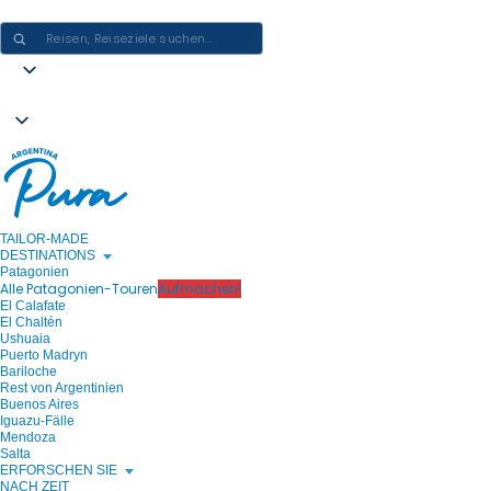
ARGENTINIEN-ERLEBNISSE GESTALTEN - EINE REISE NACH DER AN
TAILOR-MADE
DESTINATIONS
Patagonien
Alle Patagonien-Touren
Aufmachen!
El Calafate
El Chaltén
Ushuaia
Puerto Madryn
Bariloche
Rest von Argentinien
Buenos Aires
Iguazu-Fälle
Mendoza
Salta
ERFORSCHEN SIE
NACH ZEIT