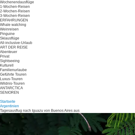
Wochenendausflüge
1-Wochen-Reisen
2-Wochen-Reisen
3-Wochen-Reisen
ERFAHRUNGEN
Whale watching
Weinreisen
Pinguine
Skiausflüge
All-inclusive-Urlaub
ART DER REISE
Abenteuer
Privat
Sightseeing
Kulturell
Familienurlaube
Geführte Touren
Luxus-Touren
Wildnis-Touren
ANTARCTICA
SENIOREN
Planen Sie Ihre Reise
Startseite
Argentinien
Tagesausflug nach Iguazu von Buenos Aires aus