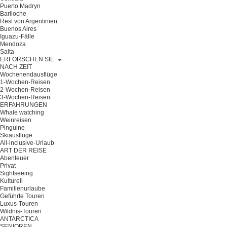
Puerto Madryn
Bariloche
Rest von Argentinien
Buenos Aires
Iguazu-Fälle
Mendoza
Salta
ERFORSCHEN SIE
NACH ZEIT
Wochenendausflüge
1-Wochen-Reisen
2-Wochen-Reisen
3-Wochen-Reisen
ERFAHRUNGEN
Whale watching
Weinreisen
Pinguine
Skiausflüge
All-inclusive-Urlaub
ART DER REISE
Abenteuer
Privat
Sightseeing
Kulturell
Familienurlaube
Geführte Touren
Luxus-Touren
Wildnis-Touren
ANTARCTICA
SENIOREN