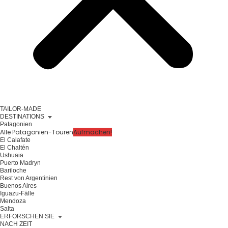
TAILOR-MADE
DESTINATIONS
Patagonien
Alle Patagonien-Touren
Aufmachen!
El Calafate
El Chaltén
Ushuaia
Puerto Madryn
Bariloche
Rest von Argentinien
Buenos Aires
Iguazu-Fälle
Mendoza
Salta
ERFORSCHEN SIE
NACH ZEIT