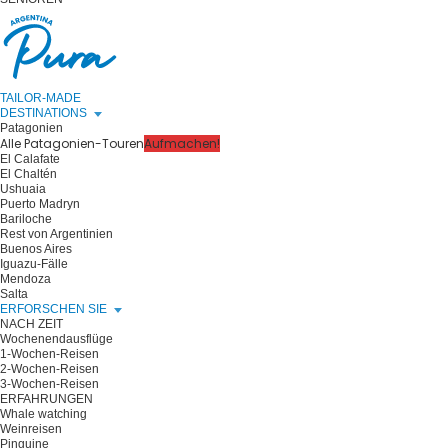
TAILOR-MADE
DESTINATIONS
Patagonien
Alle Patagonien-Touren
Aufmachen!
El Calafate
El Chaltén
Ushuaia
Puerto Madryn
Bariloche
Rest von Argentinien
Buenos Aires
Iguazu-Fälle
Mendoza
Salta
ERFORSCHEN SIE
NACH ZEIT
Wochenendausflüge
1-Wochen-Reisen
2-Wochen-Reisen
3-Wochen-Reisen
ERFAHRUNGEN
Whale watching
Weinreisen
Pinguine