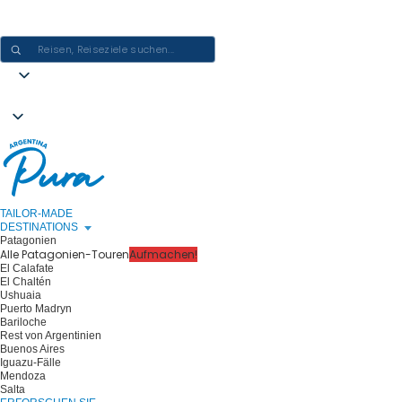
ARGENTINIEN-ERLEBNISSE GESTALTEN - EINE REISE NACH DER
ANDEREN
TAILOR-MADE
DESTINATIONS
Patagonien
Alle Patagonien-Touren
Aufmachen!
El Calafate
El Chaltén
Ushuaia
Puerto Madryn
Bariloche
Rest von Argentinien
Buenos Aires
Iguazu-Fälle
Mendoza
Salta