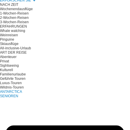
ERFORSCHEN SIE
NACH ZEIT
Wochenendausflüge
1-Wochen-Reisen
2-Wochen-Reisen
3-Wochen-Reisen
ERFAHRUNGEN
Whale watching
Weinreisen
Pinguine
Skiausflüge
All-inclusive-Urlaub
ART DER REISE
Abenteuer
Privat
Sightseeing
Kulturell
Familienurlaube
Geführte Touren
Luxus-Touren
Wildnis-Touren
ANTARCTICA
SENIOREN