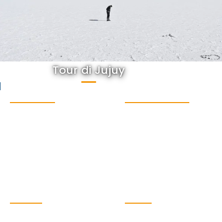
Tour di Jujuy
DESTINAZIONI
PER SAPERNE DI PIÙ
Buenos Aires
Contatto
Cascate dell'Iguazú
Domande frequenti
Mendoza
Informazioni su
Salta
Sostenibilità
Patagonia
Viaggio a tema
Antartide
Guida di viaggio
Blog
CONTATTO
SOCIALE
Argentina Pura SL. CIF