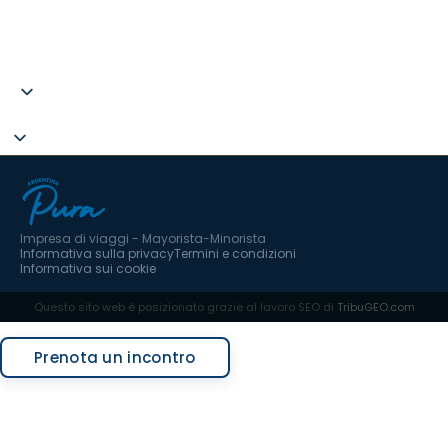
B67787275
C.I.AN 297593-3
hola@argentinapura.com
+34 951 637 702
Impresa di viaggi - Mayorista-Minorista
Informativa sulla privacy
Termini e condizioni
Informativa sui cookie
Questo sito web è posizionato grazie al lavoro SEO di
TribuGEO.com
Richiedi un preventivo
Prenota un incontro