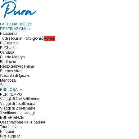
FATTO DA TAILOR
DESTINAZIONI
Patagonia
Tutti i tour in Patagonia
Aprire!
El Calafate
El Chaltén
Ushuaia
Puerto Madryn
Bariloche
Resto dell'Argentina
Buenos Aires
Cascate di Iguazu
Mendoza
Salta
ESPLORA
PER TEMPO
Viaggi di fine settimana
Viaggi di 1 settimana
Viaggi di 2 settimane
3 settimane di viaggi
ESPERIENZE
Osservazione delle balene
Tour del vino
Pinguini
Gite sugli sci