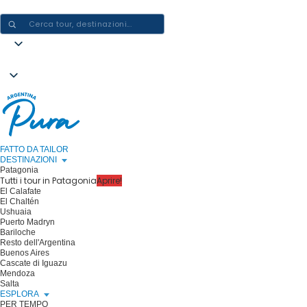
CREARE ESPERIENZE IN ARGENTINA - UN VIAGGIO ALLA VOLTA
FATTO DA TAILOR
DESTINAZIONI
Patagonia
Tutti i tour in Patagonia
Aprire!
El Calafate
El Chaltén
Ushuaia
Puerto Madryn
Bariloche
Resto dell'Argentina
Buenos Aires
Cascate di Iguazu
Mendoza
Salta
ESPLORA
PER TEMPO