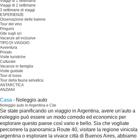
Viaggi di 1 settimana
Viaggi di 2 settimane
3 settimane di viaggi
ESPERIENZE
Osservazione delle balene
Tour del vino
Pinguini
Gite sugli sci
Vacanze all inclusive
TIPO DI VIAGGIO
Avventura
Privato
Visite turistiche
Culturale
Vacanze in famiglia
Visite guidate
Tour di lusso
Tour della fauna selvatica
ANTARCTICA
ANZIANI
Pianificare il viaggio
Casa
-
Noleggio auto
Noleggio auto in Argentina e Cile
Se state pianificando un viaggio in Argentina, avere un'auto a
noleggio può essere un modo comodo ed economico per
esplorare questo paese così vario e bello. Sia che vogliate
percorrere la panoramica Route 40, visitare la regione vinicola
argentina o esplorare la vivace città di Buenos Aires, abbiamo