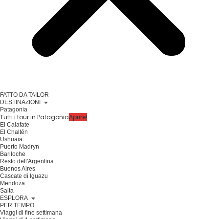
FATTO DA TAILOR
DESTINAZIONI
Patagonia
Tutti i tour in Patagonia
Aprire!
El Calafate
El Chaltén
Ushuaia
Puerto Madryn
Bariloche
Resto dell'Argentina
Buenos Aires
Cascate di Iguazu
Mendoza
Salta
ESPLORA
PER TEMPO
Viaggi di fine settimana