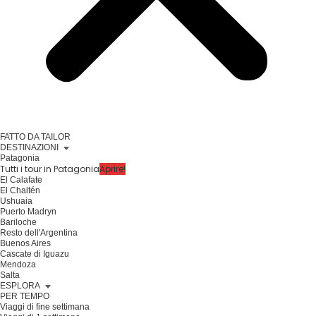
FATTO DA TAILOR
DESTINAZIONI
Patagonia
Tutti i tour in Patagonia
Aprire!
El Calafate
El Chaltén
Ushuaia
Puerto Madryn
Bariloche
Resto dell'Argentina
Buenos Aires
Cascate di Iguazu
Mendoza
Salta
ESPLORA
PER TEMPO
Viaggi di fine settimana