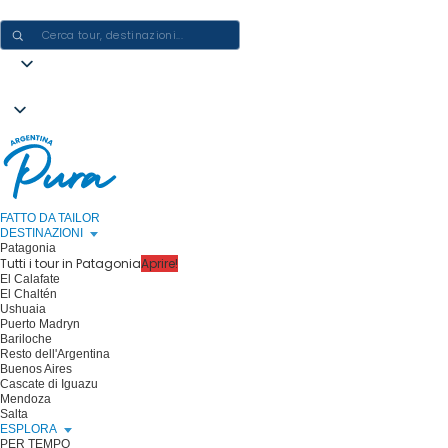
CREARE ESPERIENZE IN ARGENTINA - UN VIAGGIO ALLA VOLTA
FATTO DA TAILOR
DESTINAZIONI
Patagonia
Tutti i tour in Patagonia
Aprire!
El Calafate
El Chaltén
Ushuaia
Puerto Madryn
Bariloche
Resto dell'Argentina
Buenos Aires
Cascate di Iguazu
Mendoza
Salta
ESPLORA
PER TEMPO