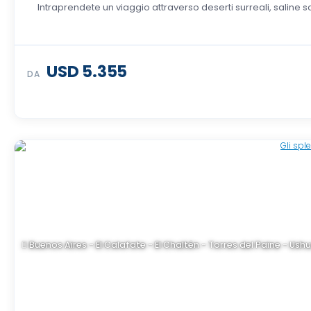
Intraprendete un viaggio attraverso deserti surreali, saline scint
USD 5.355
DA
Buenos Aires - El Calafate - El Chaltén - Torres del Paine - Ush