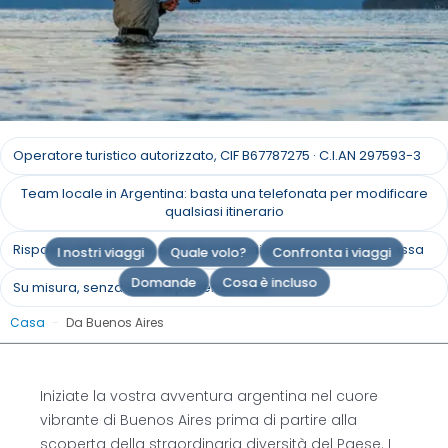
Viaggi in Argentina da
Operatore turistico autorizzato, CIF B67787275 · C.I.AN 297593-3
Buenos Aires
Team locale in Argentina: basta una telefonata per modificare
qualsiasi itinerario
Porta delle meraviglie: Partite per i diversi tour
Risposta entro 24 ore, solo da parte di persone in carne e ossa
I nostri viaggi
Quale volo?
Confronta i viaggi
dell'Argentina partendo dalla capitale.
Domande
Cosa è incluso
Su misura, senza date di partenza fisse
Richiedi un preventivo
Casa
-
Da Buenos Aires
Iniziate la vostra avventura argentina nel cuore
vibrante di Buenos Aires prima di partire alla
scoperta della straordinaria diversità del Paese. I