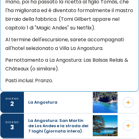
mano, poi ha passato la ricetta al figlio Tomás, che
l'ha migliorata ed è diventato formalmente il mastro
birraio della fabbrica. (Tomi Gilbert appare nel
capitolo 1 di "Magic Andes" su Netflix).
Al termine dell'escursione, sarete accompagnati
all'hotel selezionato a Villa La Angostura.
Pernottamento a La Angostura: Las Balsas Relais &
Châteaux (o similare).
Pasti inclusi: Pranzo.
GIORNO
2
La Angostura
La Angostura: San Martín
GIORNO
3
de Los Andes e la strada dei
Godetevi una giornata libera per esplorare il fascino
7 laghi (giornata intera).
e la bellezza naturale di Villa La Angostura al vostro