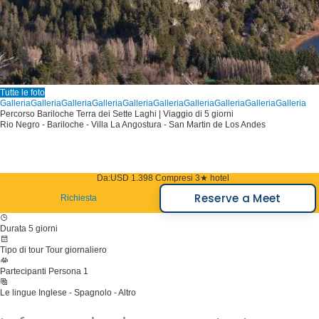
Tutte le foto
Galleria
Galleria
Galleria
Galleria
Galleria
Galleria
Galleria
Galleria
Galleria
Galleria
Percorso Bariloche Terra dei Sette Laghi | Viaggio di 5 giorni
Rio Negro - Bariloche - Villa La Angostura - San Martin de Los Andes
Da:
USD 1.398
Compresi 3★ hotel
Reserve a Meet
Richiesta
Durata
5 giorni
Tipo di tour
Tour giornaliero
Partecipanti
Persona 1
Le lingue
Inglese - Spagnolo - Altro