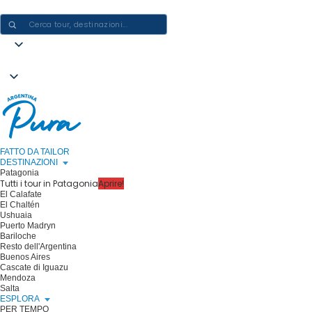
CREARE ESPERIENZE IN ARGENTINA - UN VIAGGIO ALLA VOLTA
FATTO DA TAILOR
DESTINAZIONI
Patagonia
Tutti i tour in Patagonia
Aprire!
El Calafate
El Chaltén
Ushuaia
Puerto Madryn
Bariloche
Resto dell'Argentina
Buenos Aires
Cascate di Iguazu
Mendoza
Salta
ESPLORA
PER TEMPO