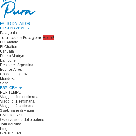
FATTO DA TAILOR
DESTINAZIONI
Patagonia
Tutti i tour in Patagonia
Aprire!
El Calafate
El Chaltén
Ushuaia
Puerto Madryn
Bariloche
Resto dell'Argentina
Buenos Aires
Cascate di Iguazu
Mendoza
Salta
ESPLORA
PER TEMPO
Viaggi di fine settimana
Viaggi di 1 settimana
Viaggi di 2 settimane
3 settimane di viaggi
ESPERIENZE
Osservazione delle balene
Tour del vino
Pinguini
Gite sugli sci