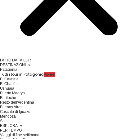
FATTO DA TAILOR
DESTINAZIONI
Patagonia
Tutti i tour in Patagonia
Aprire!
El Calafate
El Chaltén
Ushuaia
Puerto Madryn
Bariloche
Resto dell'Argentina
Buenos Aires
Cascate di Iguazu
Mendoza
Salta
ESPLORA
PER TEMPO
Viaggi di fine settimana