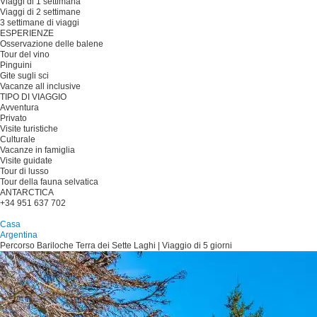
Viaggi di 1 settimana
Viaggi di 2 settimane
3 settimane di viaggi
ESPERIENZE
Osservazione delle balene
Tour del vino
Pinguini
Gite sugli sci
Vacanze all inclusive
TIPO DI VIAGGIO
Avventura
Privato
Visite turistiche
Culturale
Vacanze in famiglia
Visite guidate
Tour di lusso
Tour della fauna selvatica
ANTARCTICA
+34 951 637 702
Pianificare il viaggio
Casa
Argentina
Percorso Bariloche Terra dei Sette Laghi | Viaggio di 5 giorni