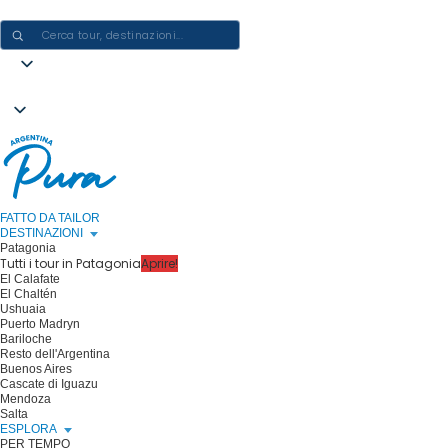
CREARE ESPERIENZE IN ARGENTINA - UN VIAGGIO ALLA VOLTA
FATTO DA TAILOR
DESTINAZIONI
Patagonia
Tutti i tour in Patagonia
Aprire!
El Calafate
El Chaltén
Ushuaia
Puerto Madryn
Bariloche
Resto dell'Argentina
Buenos Aires
Cascate di Iguazu
Mendoza
Salta
ESPLORA
PER TEMPO