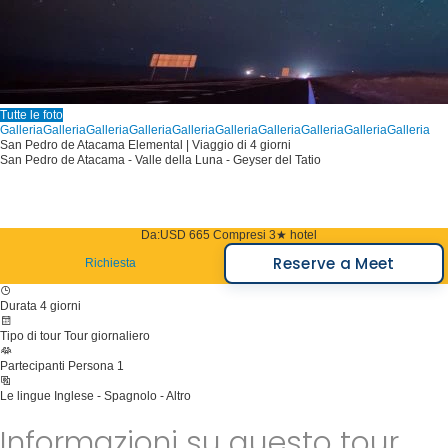
Tutte le foto
Galleria
Galleria
Galleria
Galleria
Galleria
Galleria
Galleria
Galleria
Galleria
Galleria
San Pedro de Atacama Elemental | Viaggio di 4 giorni
San Pedro de Atacama - Valle della Luna - Geyser del Tatio
Da:
USD 665
Compresi 3★ hotel
Reserve a Meet
Richiesta
Durata
4 giorni
Tipo di tour
Tour giornaliero
Partecipanti
Persona 1
Le lingue
Inglese - Spagnolo - Altro
Informazioni su questo tour