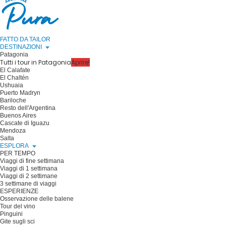
FATTO DA TAILOR
DESTINAZIONI
Patagonia
Tutti i tour in Patagonia
Aprire!
El Calafate
El Chaltén
Ushuaia
Puerto Madryn
Bariloche
Resto dell'Argentina
Buenos Aires
Cascate di Iguazu
Mendoza
Salta
ESPLORA
PER TEMPO
Viaggi di fine settimana
Viaggi di 1 settimana
Viaggi di 2 settimane
3 settimane di viaggi
ESPERIENZE
Osservazione delle balene
Tour del vino
Pinguini
Gite sugli sci