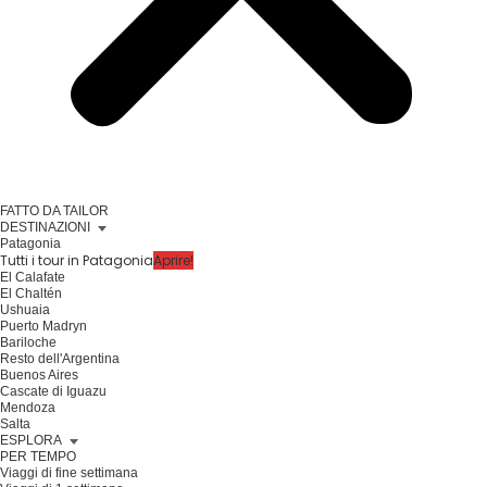
FATTO DA TAILOR
DESTINAZIONI
Patagonia
Tutti i tour in Patagonia
Aprire!
El Calafate
El Chaltén
Ushuaia
Puerto Madryn
Bariloche
Resto dell'Argentina
Buenos Aires
Cascate di Iguazu
Mendoza
Salta
ESPLORA
PER TEMPO
Viaggi di fine settimana