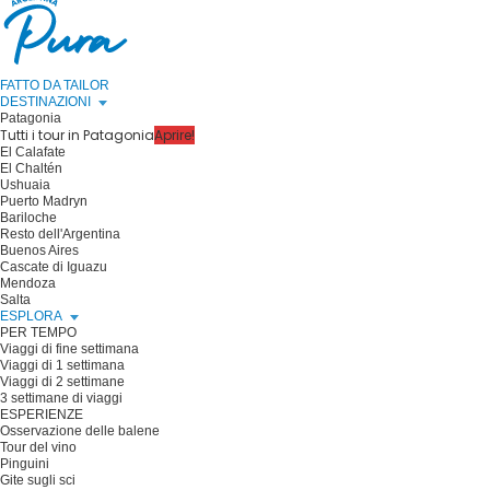
FATTO DA TAILOR
DESTINAZIONI
Patagonia
Tutti i tour in Patagonia
Aprire!
El Calafate
El Chaltén
Ushuaia
Puerto Madryn
Bariloche
Resto dell'Argentina
Buenos Aires
Cascate di Iguazu
Mendoza
Salta
ESPLORA
PER TEMPO
Viaggi di fine settimana
Viaggi di 1 settimana
Viaggi di 2 settimane
3 settimane di viaggi
ESPERIENZE
Osservazione delle balene
Tour del vino
Pinguini
Gite sugli sci