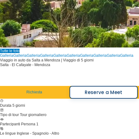
Tutte le foto
Galleria
Galleria
Galleria
Galleria
Galleria
Galleria
Galleria
Galleria
Galleria
Galleria
Viaggio in auto da Salta a Mendoza | Viaggio di 5 giorni
Salta - El Cafayate - Mendoza
Reserve a Meet
Richiesta
Durata
5 giorni
Tipo di tour
Tour giornaliero
Partecipanti
Persona 1
Le lingue
Inglese - Spagnolo - Altro