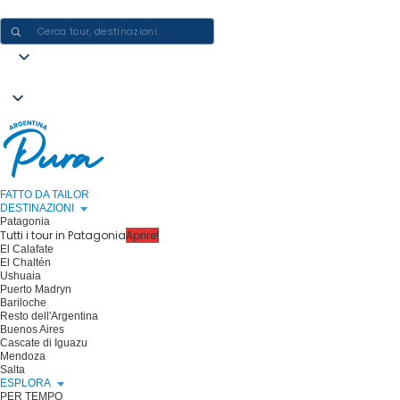
CREARE ESPERIENZE IN ARGENTINA - UN VIAGGIO ALLA VOLTA
FATTO DA TAILOR
DESTINAZIONI
Patagonia
Tutti i tour in Patagonia
Aprire!
El Calafate
El Chaltén
Ushuaia
Puerto Madryn
Bariloche
Resto dell'Argentina
Buenos Aires
Cascate di Iguazu
Mendoza
Salta
ESPLORA
PER TEMPO