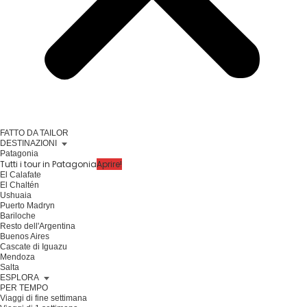
FATTO DA TAILOR
DESTINAZIONI
Patagonia
Tutti i tour in Patagonia
Aprire!
El Calafate
El Chaltén
Ushuaia
Puerto Madryn
Bariloche
Resto dell'Argentina
Buenos Aires
Cascate di Iguazu
Mendoza
Salta
ESPLORA
PER TEMPO
Viaggi di fine settimana