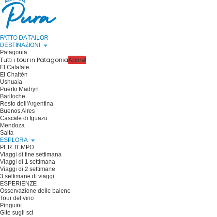
FATTO DA TAILOR
DESTINAZIONI
Patagonia
Tutti i tour in Patagonia
Aprire!
El Calafate
El Chaltén
Ushuaia
Puerto Madryn
Bariloche
Resto dell'Argentina
Buenos Aires
Cascate di Iguazu
Mendoza
Salta
ESPLORA
PER TEMPO
Viaggi di fine settimana
Viaggi di 1 settimana
Viaggi di 2 settimane
3 settimane di viaggi
ESPERIENZE
Osservazione delle balene
Tour del vino
Pinguini
Gite sugli sci