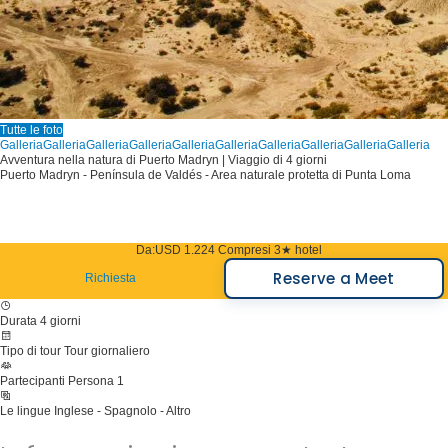
Tutte le foto
Galleria
Galleria
Galleria
Galleria
Galleria
Galleria
Galleria
Galleria
Galleria
Galleria
Avventura nella natura di Puerto Madryn | Viaggio di 4 giorni
Puerto Madryn - Península de Valdés - Area naturale protetta di Punta Loma
Da:
USD 1.224
Compresi 3★ hotel
Reserve a Meet
Richiesta
Durata
4 giorni
Tipo di tour
Tour giornaliero
Partecipanti
Persona 1
Le lingue
Inglese - Spagnolo - Altro