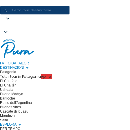
CREARE ESPERIENZE IN ARGENTINA - UN VIAGGIO ALLA VOLTA
FATTO DA TAILOR
DESTINAZIONI
Patagonia
Tutti i tour in Patagonia
Aprire!
El Calafate
El Chaltén
Ushuaia
Puerto Madryn
Bariloche
Resto dell'Argentina
Buenos Aires
Cascate di Iguazu
Mendoza
Salta
ESPLORA
PER TEMPO