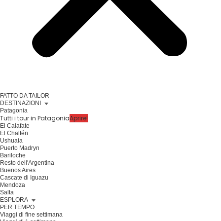
FATTO DA TAILOR
DESTINAZIONI
Patagonia
Tutti i tour in Patagonia
Aprire!
El Calafate
El Chaltén
Ushuaia
Puerto Madryn
Bariloche
Resto dell'Argentina
Buenos Aires
Cascate di Iguazu
Mendoza
Salta
ESPLORA
PER TEMPO
Viaggi di fine settimana