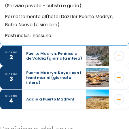
(Servizio privato - autista e guida).
Pernottamento all'hotel Dazzler Puerto Madryn,
Bahia Nueva (o similare).
Pasti inclusi: nessuno.
Puerto Madryn: Península
GIORNO
2
de Valdéz (giornata intera)
Puerto Madryn: Kayak con i
GIORNO
3
leoni marini (giornata
Visiterete uno dei siti scelti come Patrimonio
intera)
Naturale dell'Umanità dall'UNESCO che, grazie alle
sue caratteristiche uniche, ospita una varietà di
GIORNO
4
Addio a Puerto Madryn!
Questa proposta consiste nel vivere mezza giornata
fauna marina e terrestre raramente vista in un unico
di avventura nell'Area Naturale Protetta di Punta
luogo.
Loma, colonia di residenza permanente e
Verremo a cercarvi molto presto per iniziare a
A seconda dell'orario del volo, sarete trasferiti
riproduzione dei Leoni Marini da un capello, dove