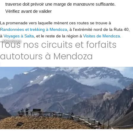
traverse doit prévoir une marge de manœuvre suffisante.
Vérifiez avant de valider
La promenade vers laquelle mènent ces routes se trouve à
Randonnées et trekking à Mendoza
, à l'extrémité nord de la Ruta 40,
à
Voyages à Salta
, et le reste de la région à
Visites de Mendoza
.
Tous nos circuits et forfaits
Mendoza
autotours à Mendoza