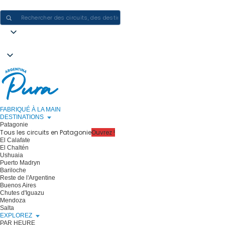
CRÉER DES EXPÉRIENCES EN ARGENTINE - UN VOYAGE À LA FOIS
FABRIQUÉ À LA MAIN
DESTINATIONS
Patagonie
Tous les circuits en Patagonie
Ouvrez !
El Calafate
El Chaltén
Ushuaia
Puerto Madryn
Bariloche
Reste de l'Argentine
Buenos Aires
Chutes d'Iguazu
Mendoza
Salta
EXPLOREZ
PAR HEURE