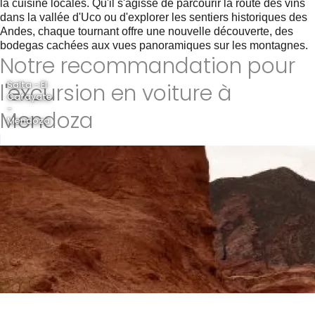
la cuisine locales. Qu'il s'agisse de parcourir la route des vins
dans la vallée d'Uco ou d'explorer les sentiers historiques des
Andes, chaque tournant offre une nouvelle découverte, des
bodegas cachées aux vues panoramiques sur les montagnes.
Notre recommandation pour
l'excursion en voiture à
Salta - El
Cafayate
-
Mendoza
Mendoza