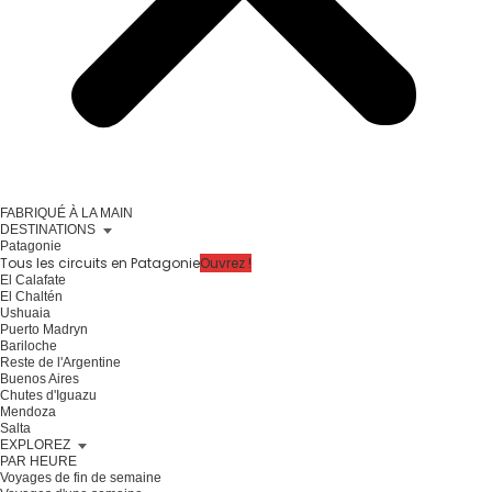
FABRIQUÉ À LA MAIN
DESTINATIONS
Patagonie
Tous les circuits en Patagonie
Ouvrez !
El Calafate
El Chaltén
Ushuaia
Puerto Madryn
Bariloche
Reste de l'Argentine
Buenos Aires
Chutes d'Iguazu
Mendoza
Salta
EXPLOREZ
PAR HEURE
Voyages de fin de semaine