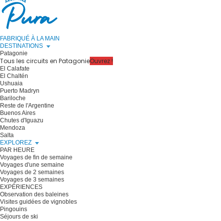
FABRIQUÉ À LA MAIN
DESTINATIONS
Patagonie
Tous les circuits en Patagonie
Ouvrez !
El Calafate
El Chaltén
Ushuaia
Puerto Madryn
Bariloche
Reste de l'Argentine
Buenos Aires
Chutes d'Iguazu
Mendoza
Salta
EXPLOREZ
PAR HEURE
Voyages de fin de semaine
Voyages d'une semaine
Voyages de 2 semaines
Voyages de 3 semaines
EXPÉRIENCES
Observation des baleines
Visites guidées de vignobles
Pingouins
Séjours de ski