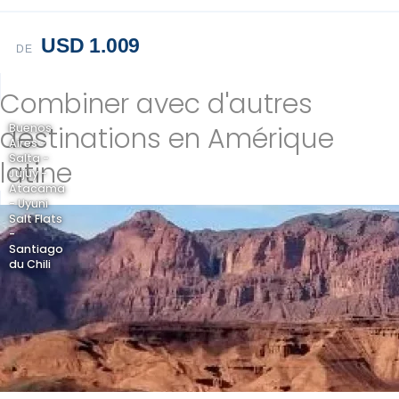
USD 1.009
DE
Combiner avec d'autres
destinations en Amérique
Buenos
Aires -
Salta -
latine
Jujuy -
Atacama
- Uyuni
Salt Flats
-
Santiago
du Chili