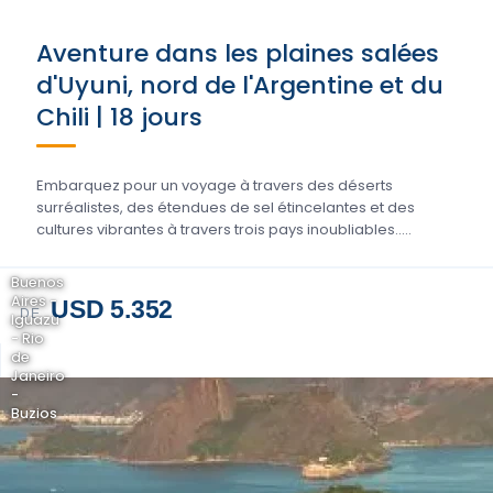
Aventure dans les plaines salées
d'Uyuni, nord de l'Argentine et du
Chili | 18 jours
Embarquez pour un voyage à travers des déserts
surréalistes, des étendues de sel étincelantes et des
cultures vibrantes à travers trois pays inoubliables.....
Buenos
Aires -
USD 5.352
DE
Iguazu
- Rio
de
Janeiro
-
Buzios