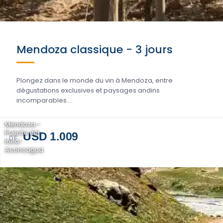
Mendoza classique - 3 jours
Plongez dans le monde du vin à Mendoza, entre
dégustations exclusives et paysages andins
incomparables....
Mendoza -
Puente del
USD 1.009
DE
Inca-
Aconcagua