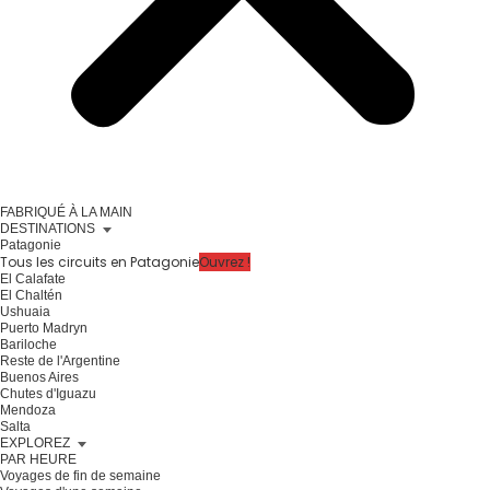
FABRIQUÉ À LA MAIN
DESTINATIONS
Patagonie
Tous les circuits en Patagonie
Ouvrez !
El Calafate
El Chaltén
Ushuaia
Puerto Madryn
Bariloche
Reste de l'Argentine
Buenos Aires
Chutes d'Iguazu
Mendoza
Salta
EXPLOREZ
PAR HEURE
Voyages de fin de semaine