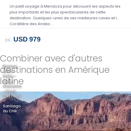
Un petit voyage à Mendoza pour découvrir les aspects les
plus importants et les plus spectaculaires de cette
destination. Quelques-unes de ses meilleures caves et la
Cordillère des Andes....
USD 979
DE
Combiner avec d'autres
destinations en Amérique
Buenos
Aires -
Salta -
latine
Jujuy -
Atacama
- Uyuni
Salt Flats
-
Santiago
du Chili