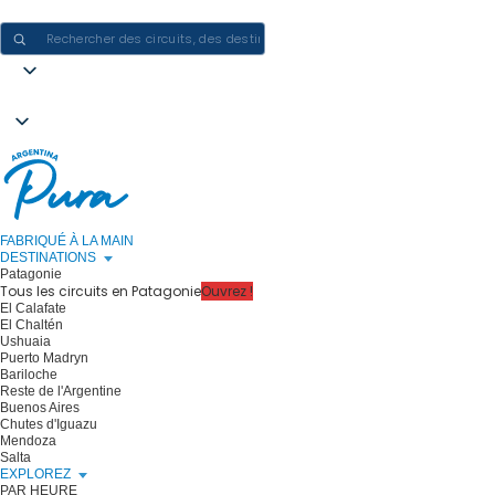
CRÉER DES EXPÉRIENCES EN ARGENTINE - UN VOYAGE À LA FOIS
FABRIQUÉ À LA MAIN
DESTINATIONS
Patagonie
Tous les circuits en Patagonie
Ouvrez !
El Calafate
El Chaltén
Ushuaia
Puerto Madryn
Bariloche
Reste de l'Argentine
Buenos Aires
Chutes d'Iguazu
Mendoza
Salta
EXPLOREZ
PAR HEURE