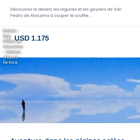
Découvrez le désert, les lagunes et les geysers de San
Pedro de Atacama à couper le souffle....
Bolivie -
San
USD 1.175
DE
Pedro de
Atacama
- Salines
d'Uyuni -
Île Inca