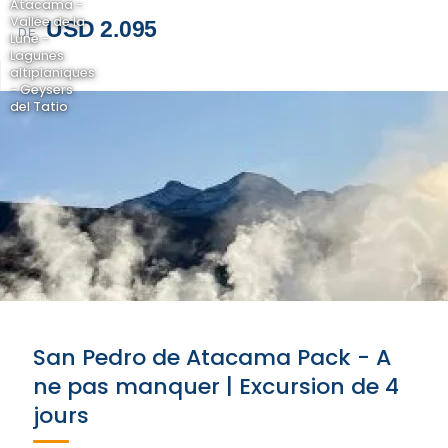
Atacama -
Vallée de la
USD 2.095
DE
Lune -
Lagunes
altiplaniques
- Geysers
del Tatio
San Pedro de Atacama Pack - A
ne pas manquer | Excursion de 4
jours