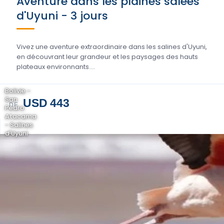
Aventure dans les plaines salées
d'Uyuni - 3 jours
Vivez une aventure extraordinaire dans les salines d'Uyuni,
en découvrant leur grandeur et les paysages des hauts
plateaux environnants....
Bolivie -
San
USD 443
DE
Pedro
Atacama
- Salines
d'Uyuni