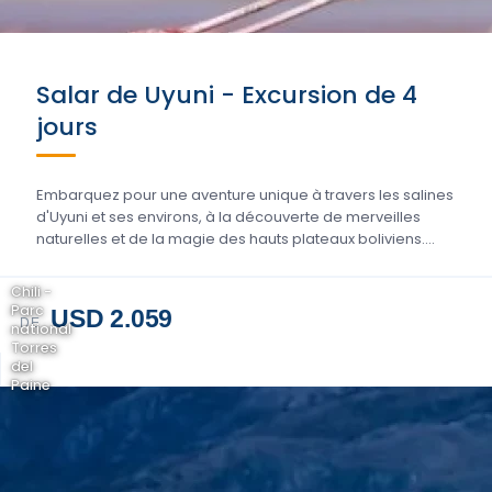
Salar de Uyuni - Excursion de 4
jours
Embarquez pour une aventure unique à travers les salines
d'Uyuni et ses environs, à la découverte de merveilles
naturelles et de la magie des hauts plateaux boliviens....
Chili -
Parc
USD 2.059
DE
national
Torres
del
Paine