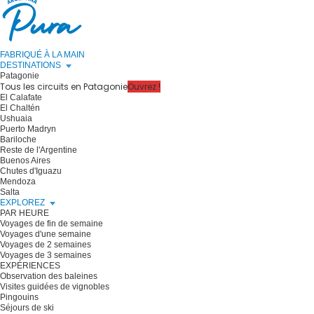
FABRIQUÉ À LA MAIN
DESTINATIONS
Patagonie
Tous les circuits en Patagonie
Ouvrez !
El Calafate
El Chaltén
Ushuaia
Puerto Madryn
Bariloche
Reste de l'Argentine
Buenos Aires
Chutes d'Iguazu
Mendoza
Salta
EXPLOREZ
PAR HEURE
Voyages de fin de semaine
Voyages d'une semaine
Voyages de 2 semaines
Voyages de 3 semaines
EXPÉRIENCES
Observation des baleines
Visites guidées de vignobles
Pingouins
Séjours de ski