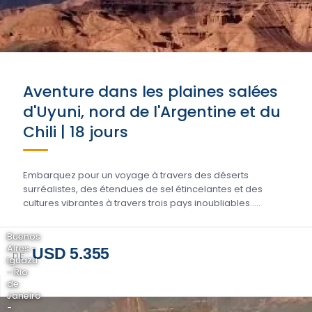
Aventure dans les plaines salées
d'Uyuni, nord de l'Argentine et du
Chili | 18 jours
Embarquez pour un voyage à travers des déserts
surréalistes, des étendues de sel étincelantes et des
cultures vibrantes à travers trois pays inoubliables.....
Buenos
Aires -
USD 5.355
DE
Iguazu
- Rio
de
Janeiro
-