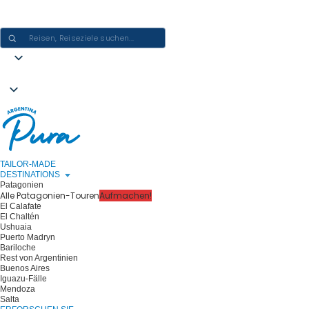
ARGENTINIEN-ERLEBNISSE GESTALTEN - EINE REISE NACH DER
ANDEREN
TAILOR-MADE
DESTINATIONS
Patagonien
Alle Patagonien-Touren
Aufmachen!
El Calafate
El Chaltén
Ushuaia
Puerto Madryn
Bariloche
Rest von Argentinien
Buenos Aires
Iguazu-Fälle
Mendoza
Salta