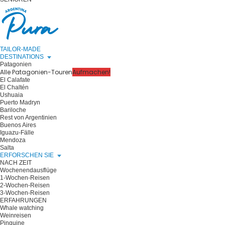
TAILOR-MADE
DESTINATIONS
Patagonien
Alle Patagonien-Touren
Aufmachen!
El Calafate
El Chaltén
Ushuaia
Puerto Madryn
Bariloche
Rest von Argentinien
Buenos Aires
Iguazu-Fälle
Mendoza
Salta
ERFORSCHEN SIE
NACH ZEIT
Wochenendausflüge
1-Wochen-Reisen
2-Wochen-Reisen
3-Wochen-Reisen
ERFAHRUNGEN
Whale watching
Weinreisen
Pinguine