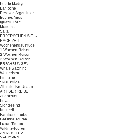
Puerto Madryn
Bariloche
Rest von Argentinien
Buenos Aires
Iguazu-Fälle
Mendoza
Salta
ERFORSCHEN SIE
NACH ZEIT
Wochenendausflüge
1-Wochen-Reisen
2-Wochen-Reisen
3-Wochen-Reisen
ERFAHRUNGEN
Whale watching
Weinreisen
Pinguine
Skiausflüge
All-inclusive-Urlaub
ART DER REISE
Abenteuer
Privat
Sightseeing
Kulturell
Familienurlaube
Geführte Touren
Luxus-Touren
Wildnis-Touren
ANTARCTICA
SENIOREN