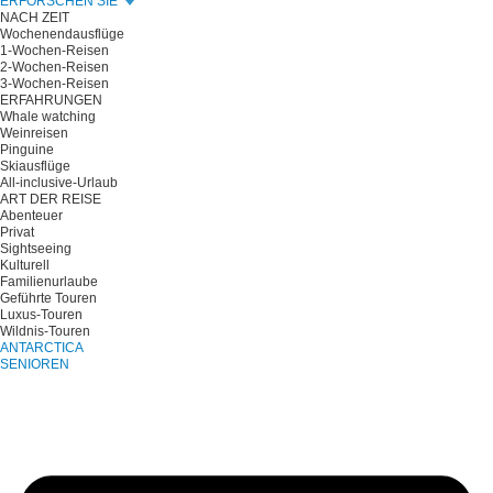
ERFORSCHEN SIE
NACH ZEIT
Wochenendausflüge
1-Wochen-Reisen
2-Wochen-Reisen
3-Wochen-Reisen
ERFAHRUNGEN
Whale watching
Weinreisen
Pinguine
Skiausflüge
All-inclusive-Urlaub
ART DER REISE
Abenteuer
Privat
Sightseeing
Kulturell
Familienurlaube
Geführte Touren
Luxus-Touren
Wildnis-Touren
ANTARCTICA
SENIOREN