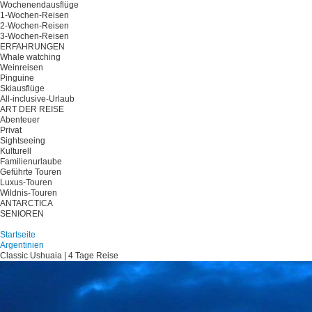
Wochenendausflüge
1-Wochen-Reisen
2-Wochen-Reisen
3-Wochen-Reisen
ERFAHRUNGEN
Whale watching
Weinreisen
Pinguine
Skiausflüge
All-inclusive-Urlaub
ART DER REISE
Abenteuer
Privat
Sightseeing
Kulturell
Familienurlaube
Geführte Touren
Luxus-Touren
Wildnis-Touren
ANTARCTICA
SENIOREN
Planen Sie Ihre Reise
Startseite
Argentinien
Classic Ushuaia | 4 Tage Reise