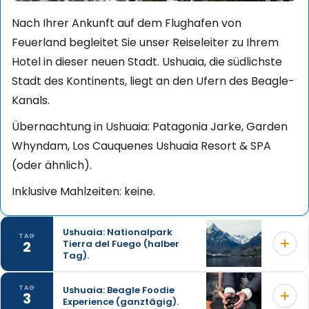
Nach Ihrer Ankunft auf dem Flughafen von
Feuerland begleitet Sie unser Reiseleiter zu Ihrem
Hotel in dieser neuen Stadt. Ushuaia, die südlichste
Stadt des Kontinents, liegt an den Ufern des Beagle-
Kanals.
Übernachtung in Ushuaia: Patagonia Jarke, Garden
Whyndam, Los Cauquenes Ushuaia Resort & SPA
(oder ähnlich).
Inklusive Mahlzeiten: keine.
Ushuaia: Nationalpark
TAG
2
Tierra del Fuego (halber
Tag).
Ushuaia: Beagle Foodie
TAG
3
Experience (ganztägig).
Der erste Halt ist der End of the World Train Station,