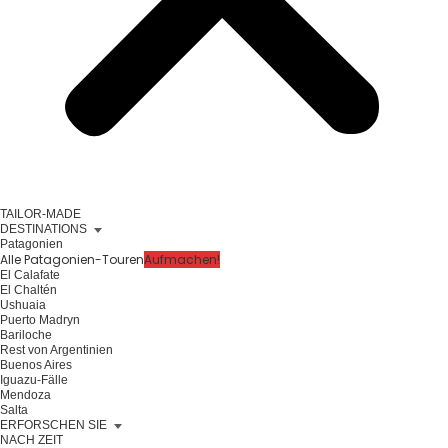
TAILOR-MADE
DESTINATIONS
Patagonien
Alle Patagonien-Touren
Aufmachen!
El Calafate
El Chaltén
Ushuaia
Puerto Madryn
Bariloche
Rest von Argentinien
Buenos Aires
Iguazu-Fälle
Mendoza
Salta
ERFORSCHEN SIE
NACH ZEIT