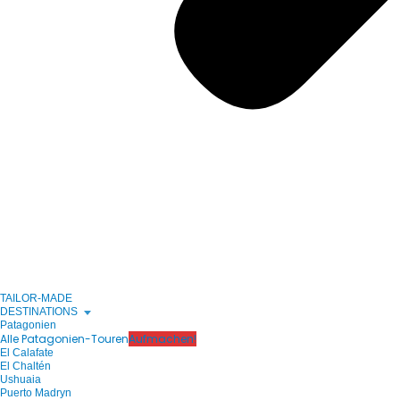
TAILOR-MADE
DESTINATIONS
Patagonien
Alle Patagonien-Touren
Aufmachen!
El Calafate
El Chaltén
Ushuaia
Puerto Madryn