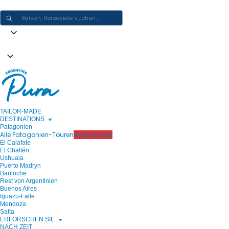
ARGENTINIEN-ERLEBNISSE GESTALTEN - EINE REISE NACH DER AN
TAILOR-MADE
DESTINATIONS
Patagonien
Alle Patagonien-Touren
Aufmachen!
El Calafate
El Chaltén
Ushuaia
Puerto Madryn
Bariloche
Rest von Argentinien
Buenos Aires
Iguazu-Fälle
Mendoza
Salta
ERFORSCHEN SIE
NACH ZEIT