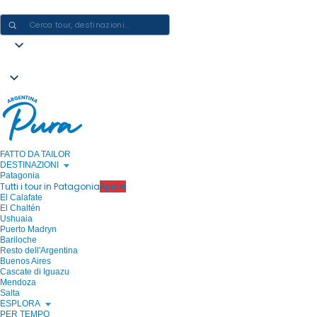
CREARE ESPERIENZE IN ARGENTINA - UN VIAGGIO ALLA VOLTA
FATTO DA TAILOR
DESTINAZIONI
Patagonia
Tutti i tour in Patagonia
Aprire!
El Calafate
El Chaltén
Ushuaia
Puerto Madryn
Bariloche
Resto dell'Argentina
Buenos Aires
Cascate di Iguazu
Mendoza
Salta
ESPLORA
PER TEMPO