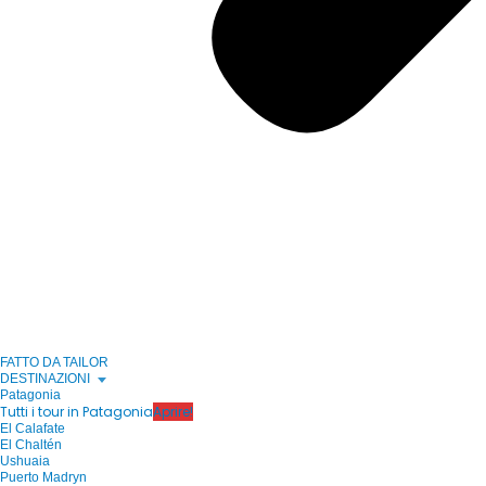
FATTO DA TAILOR
DESTINAZIONI
Patagonia
Tutti i tour in Patagonia
Aprire!
El Calafate
El Chaltén
Ushuaia
Puerto Madryn