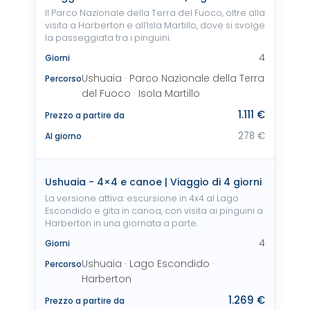
Il Parco Nazionale della Terra del Fuoco, oltre alla
visita a Harberton e all’Isla Martillo, dove si svolge
la passeggiata tra i pinguini.
4
Giorni
Ushuaia · Parco Nazionale della Terra
Percorso
del Fuoco · Isola Martillo
1.111 €
Prezzo a partire da
278 €
Al giorno
Ushuaia - 4×4 e canoe | Viaggio di 4 giorni
La versione attiva: escursione in 4x4 al Lago
Escondido e gita in canoa, con visita ai pinguini a
Harberton in una giornata a parte.
4
Giorni
Ushuaia · Lago Escondido ·
Percorso
Harberton
1.269 €
Prezzo a partire da