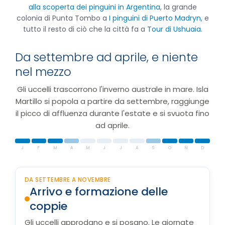
alla scoperta dei pinguini in Argentina
, la grande
colonia di Punta Tombo a
I pinguini di Puerto Madryn
, e
tutto il resto di ciò che la città fa a
Tour di Ushuaia
.
Da settembre ad aprile, e niente
nel mezzo
Gli uccelli trascorrono l'inverno australe in mare. Isla
Martillo si popola a partire da settembre, raggiunge
il picco di affluenza durante l'estate e si svuota fino
ad aprile.
J
F
M
A
M
J
J
A
S
O
N
D
DA SETTEMBRE A NOVEMBRE
Arrivo e formazione delle
coppie
Gli uccelli approdano e si posano. Le giornate