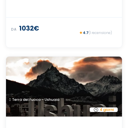
1032€
DA
4.7
(1 recensione)
Terra del Fuoco - Ushuaia
4 giorni