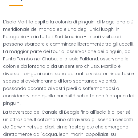
L'isola Martillo ospita la colonia di pinguini di Magellano più
meridionale del mondo ed è uno degli unici luoghi in
Patagonia - o in tutto il Sud America - in cui i visitatori
possono sbarcare e camminare liberamente tra gli uccelli.
La maggior parte dei tour di osservazione dei pinguini, da
Punta Tombo nel Chubut alle Isole Falkland, osservano le
colonie da lontano o da un sentiero chiuso. Martillo è
diverso. I pinguini qui si sono abituati a visitatori rispettosi e
spesso si avvicineranno di loro spontanea volontà,
passando accanto ai vostri piedi o soffermandosi a
considerarvi con quella curiosità schietta che è propria dei
pinguini.
La traversata del Canale di Beagle fino all'isola è di per sé
un'attrazione. Il catamarano attraversa gli scenari descritti
da Darwin nei suoi diari: cime frastagliate che emergono
direttamente dall'acqua, leoni marini appollaiati su