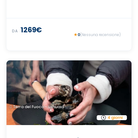
1269€
DA
0
(Nessuna recensione)
Terra del Fuoco - Ushuaia
4 giorni