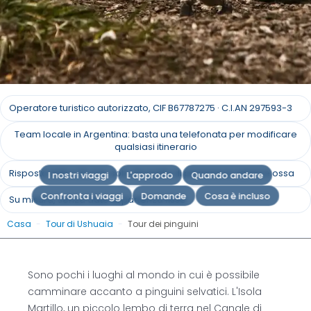
Tour dei pinguini di
Operatore turistico autorizzato, CIF B67787275 · C.I.AN 297593-3
Ushuaia
Team locale in Argentina: basta una telefonata per modificare
qualsiasi itinerario
Marzo con i pinguini: Gli incantevoli incontri con i
Risposta entro 24 ore, solo da parte di persone in carne e ossa
I nostri viaggi
L'approdo
Quando andare
pinguini di Ushuaia
Confronta i viaggi
Domande
Cosa è incluso
Su misura, senza date di partenza fisse
Richiedi un preventivo
Casa
-
Tour di Ushuaia
-
Tour dei pinguini
Sono pochi i luoghi al mondo in cui è possibile
camminare accanto a pinguini selvatici. L'Isola
Martillo, un piccolo lembo di terra nel Canale di