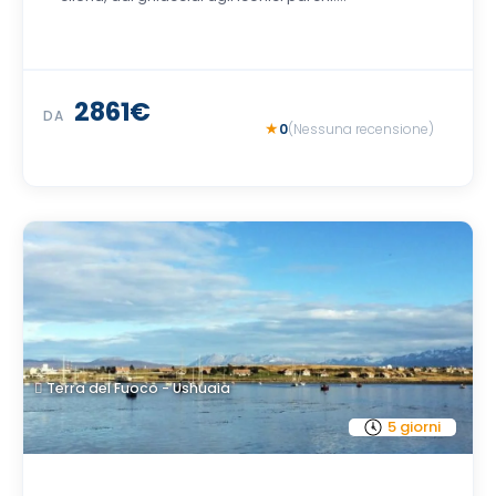
2861€
DA
0
(Nessuna recensione)
Terra del Fuoco - Ushuaia
5 giorni