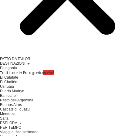
FATTO DA TAILOR
DESTINAZIONI
Patagonia
Tutti i tour in Patagonia
Aprire!
El Calafate
El Chaltén
Ushuaia
Puerto Madryn
Bariloche
Resto dell'Argentina
Buenos Aires
Cascate di Iguazu
Mendoza
Salta
ESPLORA
PER TEMPO
Viaggi di fine settimana