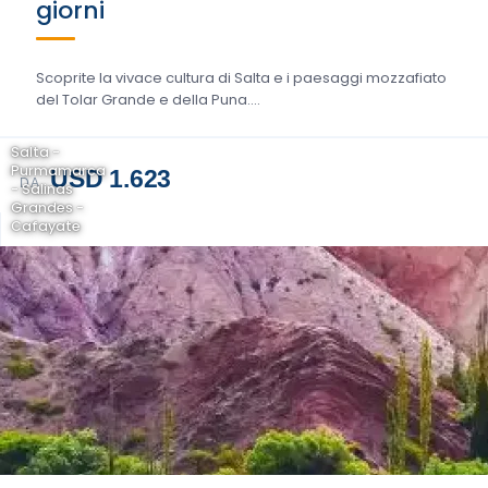
giorni
Scoprite la vivace cultura di Salta e i paesaggi mozzafiato
del Tolar Grande e della Puna....
Salta -
Purmamarca
USD 1.623
DA
- Salinas
Grandes -
Cafayate