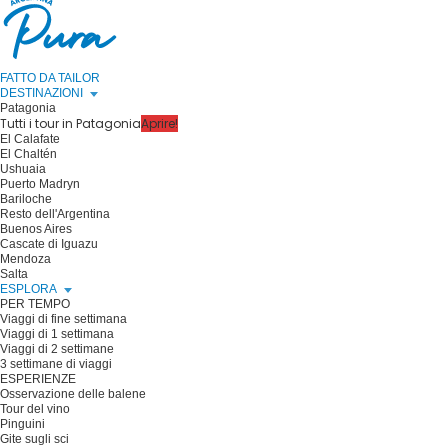
FATTO DA TAILOR
DESTINAZIONI
Patagonia
Tutti i tour in Patagonia
Aprire!
El Calafate
El Chaltén
Ushuaia
Puerto Madryn
Bariloche
Resto dell'Argentina
Buenos Aires
Cascate di Iguazu
Mendoza
Salta
ESPLORA
PER TEMPO
Viaggi di fine settimana
Viaggi di 1 settimana
Viaggi di 2 settimane
3 settimane di viaggi
ESPERIENZE
Osservazione delle balene
Tour del vino
Pinguini
Gite sugli sci