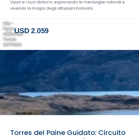
Uyuni e i suoi dintorni, esplorando le meraviglie naturali e
vivendo la magia degli altopiani boliviani....
Cile -
Parco
USD 2.059
DA
nazionale
Torres
del Paine
Torres del Paine Guidato: Circuito