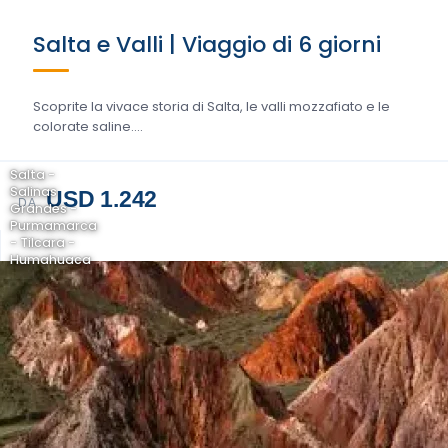
Salta e Valli | Viaggio di 6 giorni
Scoprite la vivace storia di Salta, le valli mozzafiato e le
colorate saline....
Salta -
Salinas
USD 1.242
DA
Grandes -
Purmamarca
- Tilcara -
Humahuaca