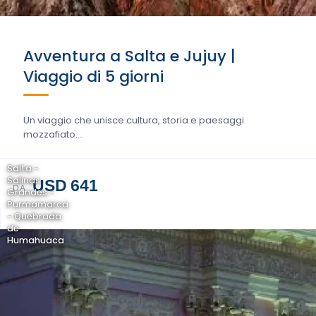
Avventura a Salta e Jujuy |
Viaggio di 5 giorni
Un viaggio che unisce cultura, storia e paesaggi
mozzafiato....
Salta -
Salinas
USD 641
DA
Grandes -
Purmamarca
- Quebrada
de
Humahuaca