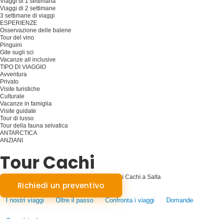
Viaggi di 1 settimana
Viaggi di 2 settimane
3 settimane di viaggi
ESPERIENZE
Osservazione delle balene
Tour del vino
Pinguini
Gite sugli sci
Vacanze all inclusive
TIPO DI VIAGGIO
Avventura
Privato
Visite turistiche
Culturale
Vacanze in famiglia
Visite guidate
Tour di lusso
Tour della fauna selvatica
ANTARCTICA
ANZIANI
Pianificare il viaggio
Tour Cachi
Incantevoli esplorazioni ad alta quota: Tour dei Cachi a Salta
Richiedi un preventivo
I nostri viaggi
Oltre il passo
Confronta i viaggi
Domande