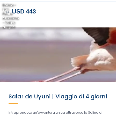
Bolivia -
San
USD 443
DA
Pedro
Atacama
- Saline
di Uyuni
Salar de Uyuni | Viaggio di 4 giorni
Intraprendete un'avventura unica attraverso le Saline di