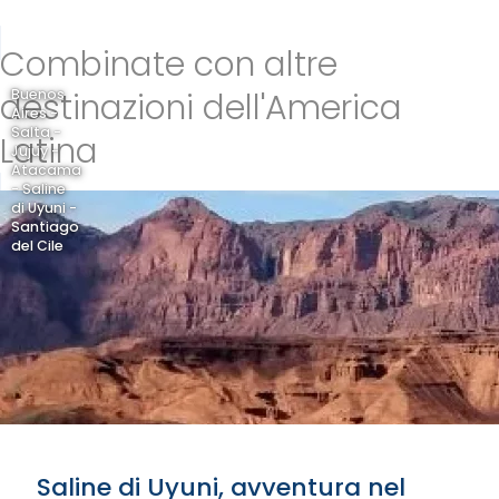
Combinate con altre
destinazioni dell'America
Buenos
Aires -
Salta -
Latina
Jujuy -
Atacama
- Saline
di Uyuni -
Santiago
del Cile
Saline di Uyuni, avventura nel