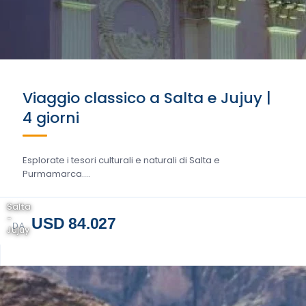
Viaggio classico a Salta e Jujuy |
4 giorni
Esplorate i tesori culturali e naturali di Salta e
Purmamarca....
Salta
-
USD 84.027
DA
Jujuy