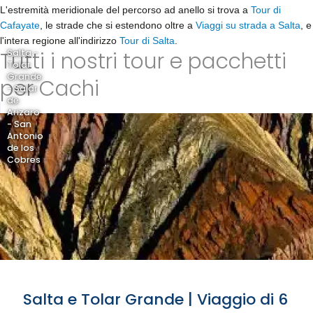
L'estremità meridionale del percorso ad anello si trova a
Tour di
Cafayate
, le strade che si estendono oltre a
Viaggi su strada a Salta
, e
l'intera regione all'indirizzo
Tour di Salta
.
Tutti i nostri tour e pacchetti
Salta -
Tolar
Grande
per Cachi
- Salar
de
Arizaro
- San
Antonio
de los
Cobres
Salta e Tolar Grande | Viaggio di 6