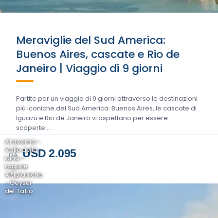
Meraviglie del Sud America:
Buenos Aires, cascate e Rio de
Janeiro | Viaggio di 9 giorni
Partite per un viaggio di 9 giorni attraverso le destinazioni
più iconiche del Sud America: Buenos Aires, le cascate di
Iguazu e Rio de Janeiro vi aspettano per essere
scoperte....
Atacama -
Valle della
USD 2.095
DA
Luna -
Lagune
Altiplaniche
- Geyser
del Tatio