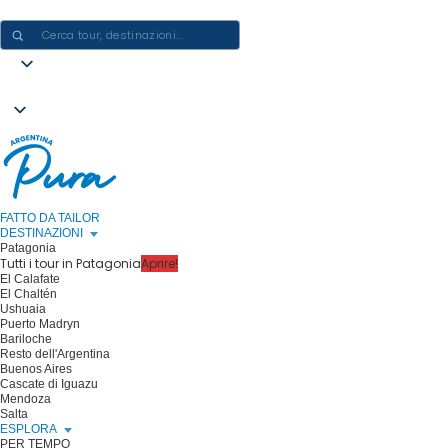
CREARE ESPERIENZE IN ARGENTINA - UN VIAGGIO ALLA VOLTA
FATTO DA TAILOR
DESTINAZIONI
Patagonia
Tutti i tour in Patagonia
Aprire!
El Calafate
El Chaltén
Ushuaia
Puerto Madryn
Bariloche
Resto dell'Argentina
Buenos Aires
Cascate di Iguazu
Mendoza
Salta
ESPLORA
PER TEMPO