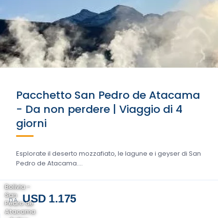
Pacchetto San Pedro de Atacama
- Da non perdere | Viaggio di 4
giorni
Esplorate il deserto mozzafiato, le lagune e i geyser di San
Pedro de Atacama....
Bolivia -
San
USD 1.175
DA
Pedro de
Atacama