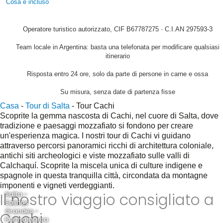
Cosa è incluso
Operatore turistico autorizzato, CIF B67787275 · C.I.AN 297593-3
Team locale in Argentina: basta una telefonata per modificare qualsiasi
itinerario
Risposta entro 24 ore, solo da parte di persone in carne e ossa
Su misura, senza date di partenza fisse
Casa
-
Tour di Salta
-
Tour Cachi
Scoprite la gemma nascosta di Cachi, nel cuore di Salta, dove
tradizione e paesaggi mozzafiato si fondono per creare
un'esperienza magica. I nostri tour di Cachi vi guidano
attraverso percorsi panoramici ricchi di architettura coloniale,
antichi siti archeologici e viste mozzafiato sulle valli di
Calchaquí. Scoprite la miscela unica di culture indigene e
spagnole in questa tranquilla città, circondata da montagne
imponenti e vigneti verdeggianti.
Il nostro viaggio consigliato a
Salta -
Salinas
Grandes -
Cachi
Purmamarca