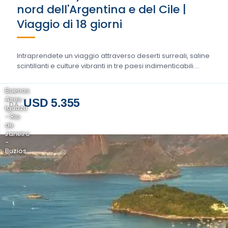
nord dell'Argentina e del Cile |
Viaggio di 18 giorni
Intraprendete un viaggio attraverso deserti surreali, saline
scintillanti e culture vibranti in tre paesi indimenticabili....
Buenos
Aires -
USD 5.355
DA
Iguazu
- Rio
de
Janeiro
-
Buzios