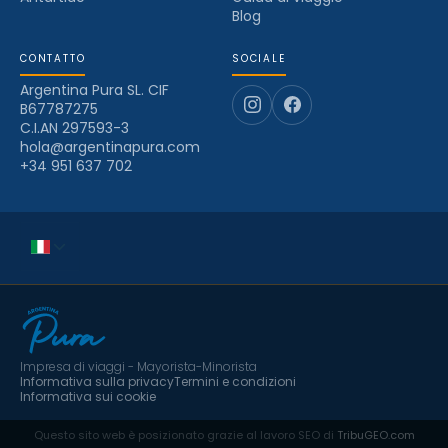
Blog
CONTATTO
SOCIALE
Argentina Pura SL. CIF
B67787275
C.I.AN 297593-3
hola@argentinapura.com
+34 951 637 702
Impresa di viaggi - Mayorista-Minorista
Informativa sulla privacy
Termini e condizioni
Informativa sui cookie
Questo sito web è posizionato grazie al lavoro SEO di
TribuGEO.com