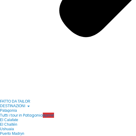
FATTO DA TAILOR
DESTINAZIONI
Patagonia
Tutti i tour in Patagonia
Aprire!
El Calafate
El Chaltén
Ushuaia
Puerto Madryn