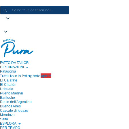
CREARE ESPERIENZE IN ARGENTINA - UN VIAGGIO ALLA VOLTA
FATTO DA TAILOR
DESTINAZIONI
Patagonia
Tutti i tour in Patagonia
Aprire!
El Calafate
El Chaltén
Ushuaia
Puerto Madryn
Bariloche
Resto dell'Argentina
Buenos Aires
Cascate di Iguazu
Mendoza
Salta
ESPLORA
PER TEMPO