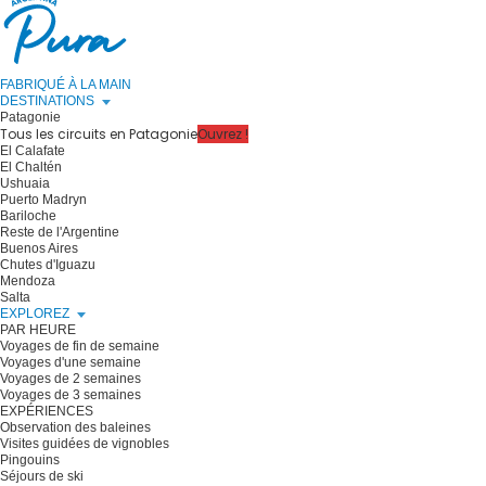
FABRIQUÉ À LA MAIN
DESTINATIONS
Patagonie
Tous les circuits en Patagonie
Ouvrez !
El Calafate
El Chaltén
Ushuaia
Puerto Madryn
Bariloche
Reste de l'Argentine
Buenos Aires
Chutes d'Iguazu
Mendoza
Salta
EXPLOREZ
PAR HEURE
Voyages de fin de semaine
Voyages d'une semaine
Voyages de 2 semaines
Voyages de 3 semaines
EXPÉRIENCES
Observation des baleines
Visites guidées de vignobles
Pingouins
Séjours de ski