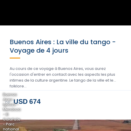
Buenos Aires : La ville du tango -
Voyage de 4 jours
Au cours de ce voyage à Buenos Aires, vous aurez
l'occasion d'entrer en contact avec les aspects les plus
intimes de la culture argentine. Le tango de la ville et le
folklore...
Buenos
Aires -
USD 674
DE
Iguazú -
Mendoza
- El
Calafate
- Parc
national