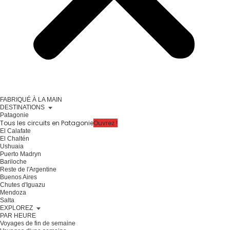
FABRIQUÉ À LA MAIN
DESTINATIONS
Patagonie
Tous les circuits en Patagonie
Ouvrez !
El Calafate
El Chaltén
Ushuaia
Puerto Madryn
Bariloche
Reste de l'Argentine
Buenos Aires
Chutes d'Iguazu
Mendoza
Salta
EXPLOREZ
PAR HEURE
Voyages de fin de semaine