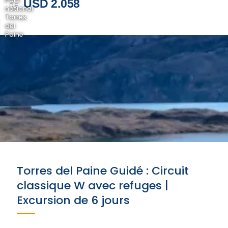
USD 2.058
DE
national
Torres
del
Paine
Torres del Paine Guidé : Circuit
classique W avec refuges |
Excursion de 6 jours