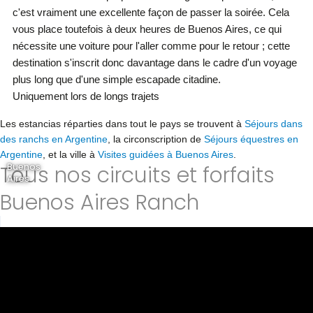
c'est vraiment une excellente façon de passer la soirée. Cela
vous place toutefois à deux heures de Buenos Aires, ce qui
nécessite une voiture pour l'aller comme pour le retour ; cette
destination s'inscrit donc davantage dans le cadre d'un voyage
plus long que d'une simple escapade citadine.
Uniquement lors de longs trajets
Les estancias réparties dans tout le pays se trouvent à
Séjours dans
des ranchs en Argentine
, la circonscription de
Séjours équestres en
Argentine
, et la ville à
Visites guidées à Buenos Aires
.
Tous nos circuits et forfaits
Buenos
Aires
Buenos Aires Ranch