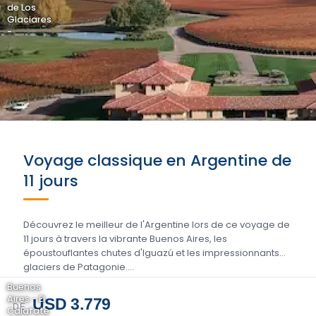
de Los
Glaciares
-
Voyage classique en Argentine de
11 jours
Découvrez le meilleur de l'Argentine lors de ce voyage de
11 jours à travers la vibrante Buenos Aires, les
époustouflantes chutes d'Iguazú et les impressionnants
glaciers de Patagonie....
Buenos
Aires - El
USD 3.779
DE
Calafate