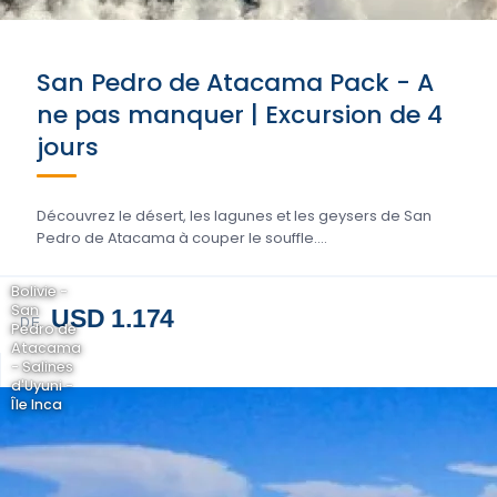
San Pedro de Atacama Pack - A
ne pas manquer | Excursion de 4
jours
Découvrez le désert, les lagunes et les geysers de San
Pedro de Atacama à couper le souffle....
Bolivie -
San
USD 1.174
DE
Pedro de
Atacama
- Salines
d'Uyuni -
Île Inca