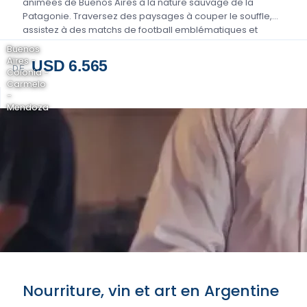
animées de Buenos Aires à la nature sauvage de la
Patagonie. Traversez des paysages à couper le souffle,
assistez à des matchs de football emblématiques et
savourez...
Buenos
Aires -
USD 6.565
DE
Colonia -
Carmelo
-
Mendoza
Nourriture, vin et art en Argentine