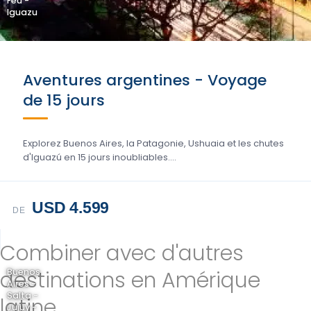
Feu -
Iguazu
Aventures argentines - Voyage
de 15 jours
Explorez Buenos Aires, la Patagonie, Ushuaia et les chutes
d'Iguazú en 15 jours inoubliables....
USD 4.599
DE
Combiner avec d'autres
destinations en Amérique
Buenos
Aires -
Salta -
latine
Jujuy -