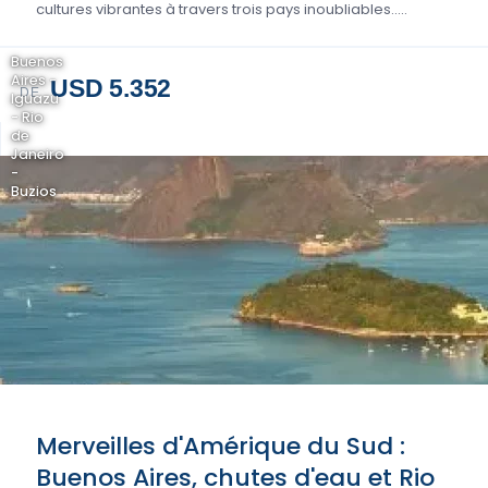
cultures vibrantes à travers trois pays inoubliables.....
Buenos
Aires -
USD 5.352
DE
Iguazu
- Rio
de
Janeiro
-
Buzios
Merveilles d'Amérique du Sud :
Buenos Aires, chutes d'eau et Rio