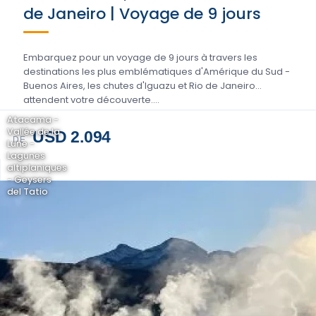
de Janeiro | Voyage de 9 jours
Embarquez pour un voyage de 9 jours à travers les
destinations les plus emblématiques d'Amérique du Sud -
Buenos Aires, les chutes d'Iguazu et Rio de Janeiro
attendent votre découverte....
Atacama -
Vallée de la
USD 2.094
DE
Lune -
Lagunes
altiplaniques
- Geysers
del Tatio