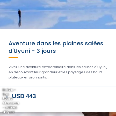
Aventure dans les plaines salées
d'Uyuni - 3 jours
Vivez une aventure extraordinaire dans les salines d'Uyuni,
en découvrant leur grandeur et les paysages des hauts
plateaux environnants....
Bolivie -
San
USD 443
DE
Pedro
Atacama
- Salines
d'Uyuni