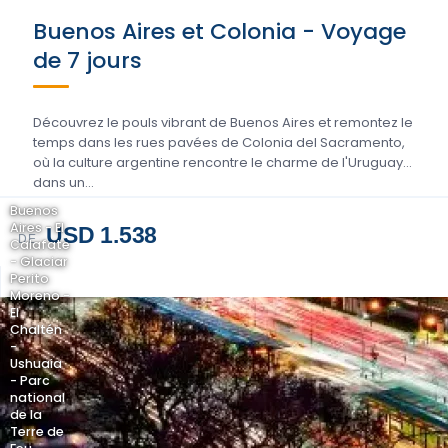
Buenos Aires et Colonia - Voyage
de 7 jours
Découvrez le pouls vibrant de Buenos Aires et remontez le
temps dans les rues pavées de Colonia del Sacramento,
où la culture argentine rencontre le charme de l'Uruguay
dans un...
Buenos
Aires - El
USD 1.538
DE
Calafate
- Glaciar
Perito
Moreno -
El
Chaltén
-
Ushuaia
- Parc
national
de la
Terre de