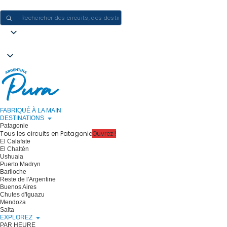
CRÉER DES EXPÉRIENCES EN ARGENTINE - UN VOYAGE À LA FOIS
FABRIQUÉ À LA MAIN
DESTINATIONS
Patagonie
Tous les circuits en Patagonie
Ouvrez !
El Calafate
El Chaltén
Ushuaia
Puerto Madryn
Bariloche
Reste de l'Argentine
Buenos Aires
Chutes d'Iguazu
Mendoza
Salta
EXPLOREZ
PAR HEURE