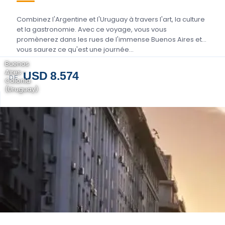
Combinez l'Argentine et l'Uruguay à travers l'art, la culture
et la gastronomie. Avec ce voyage, vous vous
promènerez dans les rues de l'immense Buenos Aires et
vous saurez ce qu'est une journée...
Buenos
Aires -
USD 8.574
DE
Colonia
(Uruguay)