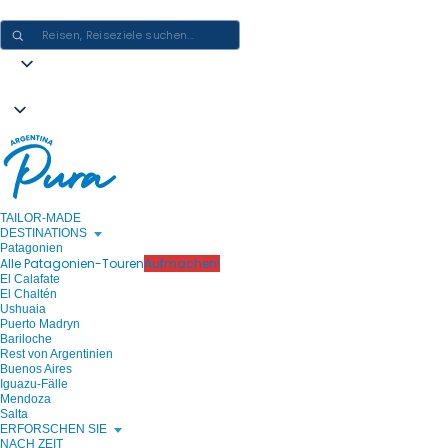
ARGENTINIEN-ERLEBNISSE GESTALTEN - EINE REISE NACH DER AN
TAILOR-MADE
DESTINATIONS
Patagonien
Alle Patagonien-Touren
Aufmachen!
El Calafate
El Chaltén
Ushuaia
Puerto Madryn
Bariloche
Rest von Argentinien
Buenos Aires
Iguazu-Fälle
Mendoza
Salta
ERFORSCHEN SIE
NACH ZEIT