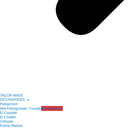
TAILOR-MADE
DESTINATIONS
Patagonien
Alle Patagonien-Touren
Aufmachen!
El Calafate
El Chaltén
Ushuaia
Puerto Madryn