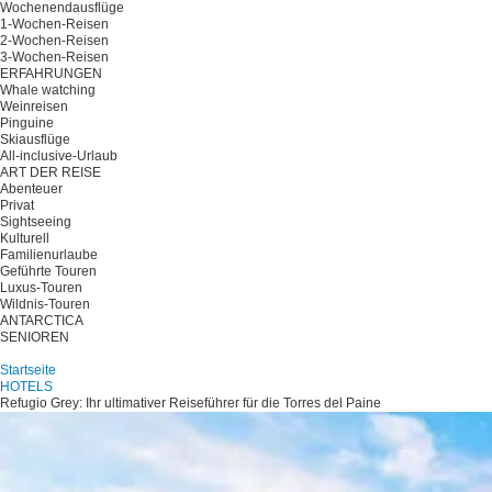
Wochenendausflüge
1-Wochen-Reisen
2-Wochen-Reisen
3-Wochen-Reisen
ERFAHRUNGEN
Whale watching
Weinreisen
Pinguine
Skiausflüge
All-inclusive-Urlaub
ART DER REISE
Abenteuer
Privat
Sightseeing
Kulturell
Familienurlaube
Geführte Touren
Luxus-Touren
Wildnis-Touren
ANTARCTICA
SENIOREN
Planen Sie Ihre Reise
Startseite
HOTELS
Refugio Grey: Ihr ultimativer Reiseführer für die Torres del Paine