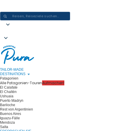
ARGENTINIEN-ERLEBNISSE GESTALTEN - EINE REISE NACH DER
ANDEREN
TAILOR-MADE
DESTINATIONS
Patagonien
Alle Patagonien-Touren
Aufmachen!
El Calafate
El Chaltén
Ushuaia
Puerto Madryn
Bariloche
Rest von Argentinien
Buenos Aires
Iguazu-Fälle
Mendoza
Salta