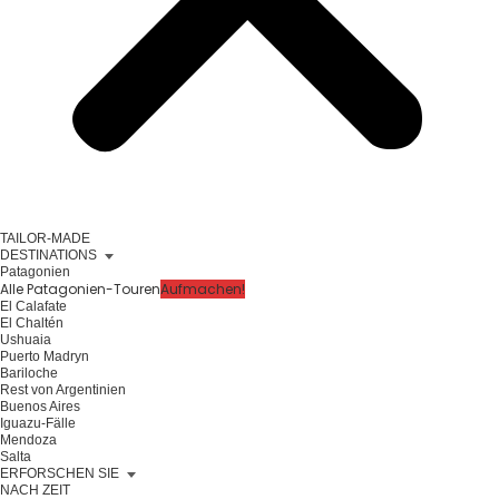
TAILOR-MADE
DESTINATIONS
Patagonien
Alle Patagonien-Touren
Aufmachen!
El Calafate
El Chaltén
Ushuaia
Puerto Madryn
Bariloche
Rest von Argentinien
Buenos Aires
Iguazu-Fälle
Mendoza
Salta
ERFORSCHEN SIE
NACH ZEIT