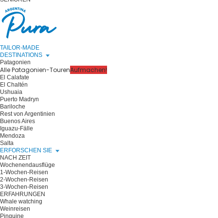
TAILOR-MADE
DESTINATIONS
Patagonien
Alle Patagonien-Touren
Aufmachen!
El Calafate
El Chaltén
Ushuaia
Puerto Madryn
Bariloche
Rest von Argentinien
Buenos Aires
Iguazu-Fälle
Mendoza
Salta
ERFORSCHEN SIE
NACH ZEIT
Wochenendausflüge
1-Wochen-Reisen
2-Wochen-Reisen
3-Wochen-Reisen
ERFAHRUNGEN
Whale watching
Weinreisen
Pinguine