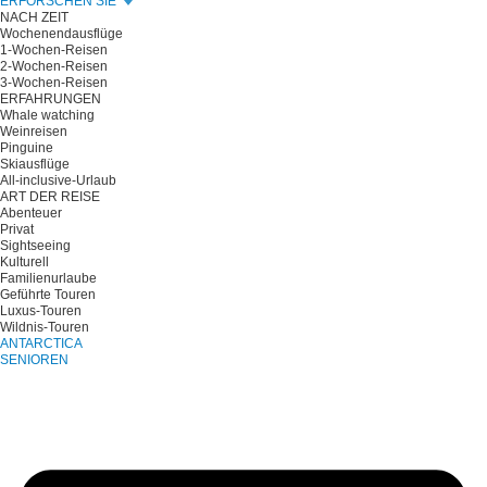
ERFORSCHEN SIE
NACH ZEIT
Wochenendausflüge
1-Wochen-Reisen
2-Wochen-Reisen
3-Wochen-Reisen
ERFAHRUNGEN
Whale watching
Weinreisen
Pinguine
Skiausflüge
All-inclusive-Urlaub
ART DER REISE
Abenteuer
Privat
Sightseeing
Kulturell
Familienurlaube
Geführte Touren
Luxus-Touren
Wildnis-Touren
ANTARCTICA
SENIOREN