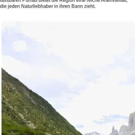
fassbaren Pumas bietet die Region eine reiche Artenvielfalt,
die jeden Naturliebhaber in ihren Bann zieht.