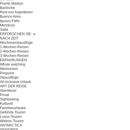
Puerto Madryn
Bariloche
Rest von Argentinien
Buenos Aires
Iguazu-Fälle
Mendoza
Salta
ERFORSCHEN SIE
NACH ZEIT
Wochenendausflüge
1-Wochen-Reisen
2-Wochen-Reisen
3-Wochen-Reisen
ERFAHRUNGEN
Whale watching
Weinreisen
Pinguine
Skiausflüge
All-inclusive-Urlaub
ART DER REISE
Abenteuer
Privat
Sightseeing
Kulturell
Familienurlaube
Geführte Touren
Luxus-Touren
Wildnis-Touren
ANTARCTICA
SENIOREN