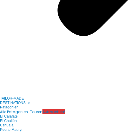
TAILOR-MADE
DESTINATIONS
Patagonien
Alle Patagonien-Touren
Aufmachen!
El Calafate
El Chaltén
Ushuaia
Puerto Madryn