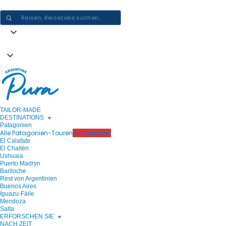
ARGENTINIEN-ERLEBNISSE GESTALTEN - EINE REISE NACH DER AN
TAILOR-MADE
DESTINATIONS
Patagonien
Alle Patagonien-Touren
Aufmachen!
El Calafate
El Chaltén
Ushuaia
Puerto Madryn
Bariloche
Rest von Argentinien
Buenos Aires
Iguazu-Fälle
Mendoza
Salta
ERFORSCHEN SIE
NACH ZEIT