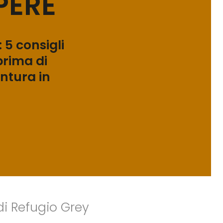
PERE
 5 consigli
prima di
entura in
 di Refugio Grey