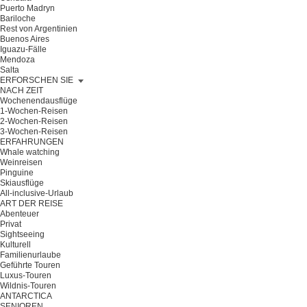
Puerto Madryn
Bariloche
Rest von Argentinien
Buenos Aires
Iguazu-Fälle
Mendoza
Salta
ERFORSCHEN SIE
NACH ZEIT
Wochenendausflüge
1-Wochen-Reisen
2-Wochen-Reisen
3-Wochen-Reisen
ERFAHRUNGEN
Whale watching
Weinreisen
Pinguine
Skiausflüge
All-inclusive-Urlaub
ART DER REISE
Abenteuer
Privat
Sightseeing
Kulturell
Familienurlaube
Geführte Touren
Luxus-Touren
Wildnis-Touren
ANTARCTICA
SENIOREN