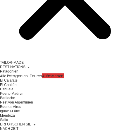
TAILOR-MADE
DESTINATIONS
Patagonien
Alle Patagonien-Touren
Aufmachen!
El Calafate
El Chaltén
Ushuaia
Puerto Madryn
Bariloche
Rest von Argentinien
Buenos Aires
Iguazu-Fälle
Mendoza
Salta
ERFORSCHEN SIE
NACH ZEIT