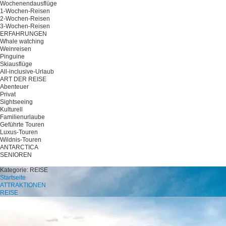
Wochenendausflüge
1-Wochen-Reisen
2-Wochen-Reisen
3-Wochen-Reisen
ERFAHRUNGEN
Whale watching
Weinreisen
Pinguine
Skiausflüge
All-inclusive-Urlaub
ART DER REISE
Abenteuer
Privat
Sightseeing
Kulturell
Familienurlaube
Geführte Touren
Luxus-Touren
Wildnis-Touren
ANTARCTICA
SENIOREN
Planen Sie Ihre Reise
Kategorie:
REISE
Startseite
ATTRAKTIONEN
REISE