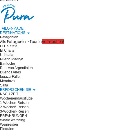
TAILOR-MADE
DESTINATIONS
Patagonien
Alle Patagonien-Touren
Aufmachen!
El Calafate
El Chaltén
Ushuaia
Puerto Madryn
Bariloche
Rest von Argentinien
Buenos Aires
Iguazu-Fälle
Mendoza
Salta
ERFORSCHEN SIE
NACH ZEIT
Wochenendausflüge
1-Wochen-Reisen
2-Wochen-Reisen
3-Wochen-Reisen
ERFAHRUNGEN
Whale watching
Weinreisen
Pinguine