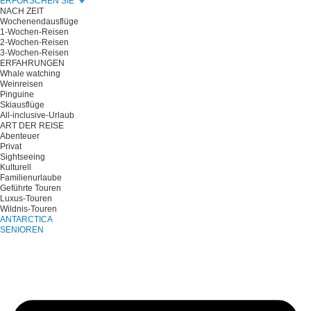
ERFORSCHEN SIE
NACH ZEIT
Wochenendausflüge
1-Wochen-Reisen
2-Wochen-Reisen
3-Wochen-Reisen
ERFAHRUNGEN
Whale watching
Weinreisen
Pinguine
Skiausflüge
All-inclusive-Urlaub
ART DER REISE
Abenteuer
Privat
Sightseeing
Kulturell
Familienurlaube
Geführte Touren
Luxus-Touren
Wildnis-Touren
ANTARCTICA
SENIOREN