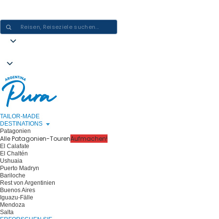
ARGENTINIEN-ERLEBNISSE GESTALTEN - EINE REISE NACH DER
ANDEREN
TAILOR-MADE
DESTINATIONS
Patagonien
Alle Patagonien-Touren
Aufmachen!
El Calafate
El Chaltén
Ushuaia
Puerto Madryn
Bariloche
Rest von Argentinien
Buenos Aires
Iguazu-Fälle
Mendoza
Salta