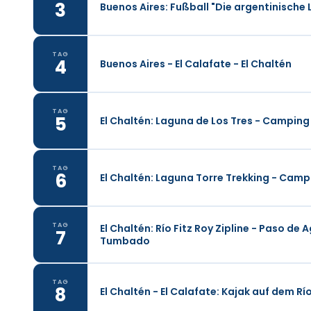
3
Buenos Aires: Fußball "Die argentinische
TAG
4
Buenos Aires - El Calafate - El Chaltén
TAG
5
El Chaltén: Laguna de Los Tres - Campi
TAG
6
El Chaltén: Laguna Torre Trekking - Ca
TAG
El Chaltén: Río Fitz Roy Zipline - Paso de
7
Tumbado
TAG
8
El Chaltén - El Calafate: Kajak auf dem Rí
Wir fahren in den Süden und zeigen Ihn