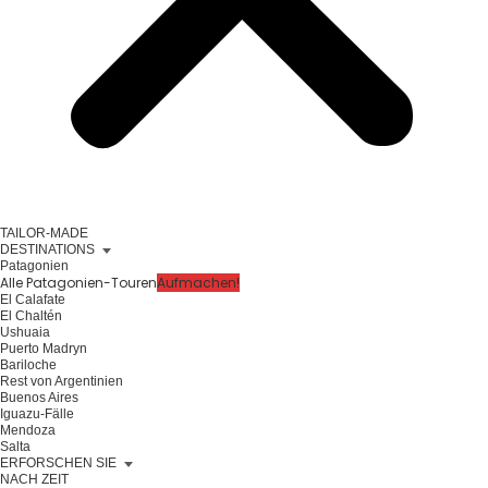
TAILOR-MADE
DESTINATIONS
Patagonien
Alle Patagonien-Touren
Aufmachen!
El Calafate
El Chaltén
Ushuaia
Puerto Madryn
Bariloche
Rest von Argentinien
Buenos Aires
Iguazu-Fälle
Mendoza
Salta
ERFORSCHEN SIE
NACH ZEIT