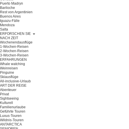
Puerto Madryn
Bariloche
Rest von Argentinien
Buenos Aires
Iguazu-Fälle
Mendoza
Salta
ERFORSCHEN SIE
NACH ZEIT
Wochenendausflüge
1-Wochen-Reisen
2-Wochen-Reisen
3-Wochen-Reisen
ERFAHRUNGEN
Whale watching
Weinreisen
Pinguine
Skiausflüge
All-inclusive-Urlaub
ART DER REISE
Abenteuer
Privat
Sightseeing
Kulturell
Familienurlaube
Geführte Touren
Luxus-Touren
Wildnis-Touren
ANTARCTICA
SENIOREN