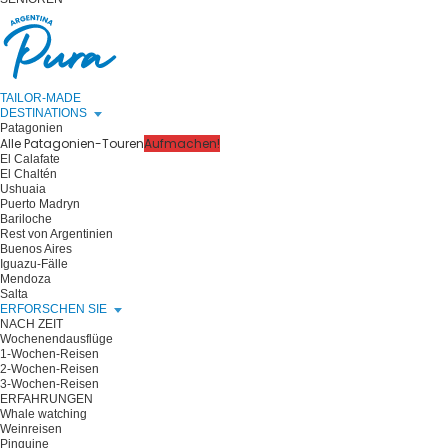
TAILOR-MADE
DESTINATIONS
Patagonien
Alle Patagonien-Touren
Aufmachen!
El Calafate
El Chaltén
Ushuaia
Puerto Madryn
Bariloche
Rest von Argentinien
Buenos Aires
Iguazu-Fälle
Mendoza
Salta
ERFORSCHEN SIE
NACH ZEIT
Wochenendausflüge
1-Wochen-Reisen
2-Wochen-Reisen
3-Wochen-Reisen
ERFAHRUNGEN
Whale watching
Weinreisen
Pinguine