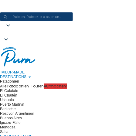
ARGENTINIEN-ERLEBNISSE GESTALTEN - EINE REISE NACH DER
ANDEREN
TAILOR-MADE
DESTINATIONS
Patagonien
Alle Patagonien-Touren
Aufmachen!
El Calafate
El Chaltén
Ushuaia
Puerto Madryn
Bariloche
Rest von Argentinien
Buenos Aires
Iguazu-Fälle
Mendoza
Salta