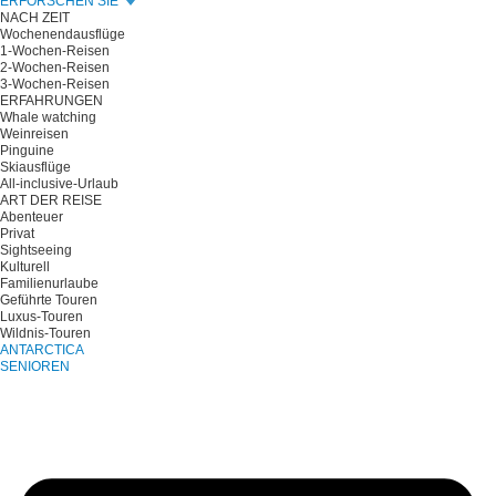
ERFORSCHEN SIE
NACH ZEIT
Wochenendausflüge
1-Wochen-Reisen
2-Wochen-Reisen
3-Wochen-Reisen
ERFAHRUNGEN
Whale watching
Weinreisen
Pinguine
Skiausflüge
All-inclusive-Urlaub
ART DER REISE
Abenteuer
Privat
Sightseeing
Kulturell
Familienurlaube
Geführte Touren
Luxus-Touren
Wildnis-Touren
ANTARCTICA
SENIOREN