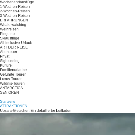
Wochenendausflüge
1-Wochen-Reisen
2-Wochen-Reisen
3-Wochen-Reisen
ERFAHRUNGEN
Whale watching
Weinreisen
Pinguine
Skiausflüge
All-inclusive-Urlaub
ART DER REISE
Abenteuer
Privat
Sightseeing
Kulturell
Familienurlaube
Geführte Touren
Luxus-Touren
Wildnis-Touren
ANTARCTICA
SENIOREN
Planen Sie Ihre Reise
Startseite
ATTRAKTIONEN
Upsala-Gletscher: Ein detaillierter Leitfaden