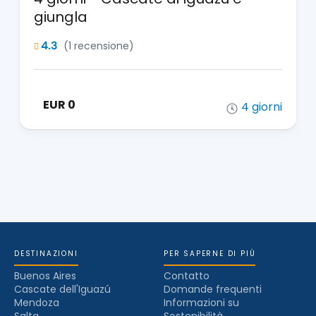
privato con guida).
giungla
Pasti inclusi: Colazione, pranzo al sacco.
Pernottamento a Buenos Aires.
4.3
(1 recensione)
Pasti inclusi: Colazione, pranzo al sacco.
EUR 0
4 giorni
DESTINAZIONI
PER SAPERNE DI PIÙ
Buenos Aires
Contatto
Cascate dell'Iguazú
Domande frequenti
Mendoza
Informazioni su