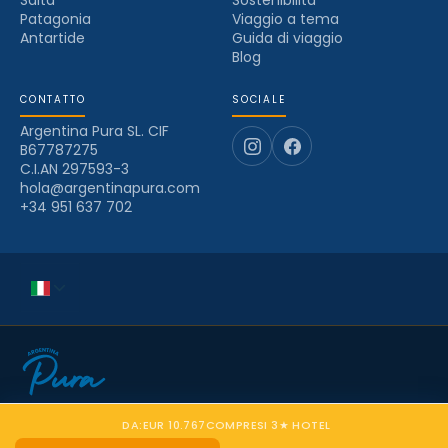
Salta
Sostenibilità
Patagonia
Viaggio a tema
Antartide
Guida di viaggio
Blog
CONTATTO
SOCIALE
Argentina Pura SL. CIF
B67787275
C.I.AN 297593-3
hola@argentinapura.com
+34 951 637 702
Impresa di viaggi - Mayorista-Minorista
Informativa sulla privacy
Termini e condizioni
DA:
EUR 10.767
COMPRESI 3★ HOTEL
Informativa sui cookie