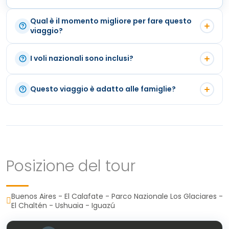
Pasti:
Colazione
Qual è il momento migliore per fare questo
viaggio?
Da ottobre ad aprile c'è il clima migliore in Patagonia e
I voli nazionali sono inclusi?
a Ushuaia. A Iguazú il tempo è tutto l'anno.
No. Includiamo il preventivo dei voli insieme alla
Questo viaggio è adatto alle famiglie?
proposta personalizzata.
Sì, a seconda di come è composta la famiglia, la
difficoltà del trekking può essere adattata alle
preferenze. Alcune attività come il kayak possono
essere adatte a persone di età superiore ai 12 anni.
Posizione del tour
Buenos Aires - El Calafate - Parco Nazionale Los Glaciares -
El Chaltén - Ushuaia - Iguazú