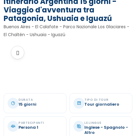
Itinerario Argentina 15 giorni -
Viaggio d'avventura tra
Patagonia, Ushuaia e Iguazú
Buenos Aires - El Calafate - Parco Nazionale Los Glaciares -
El Chaltén - Ushuaia - Iguazú
DURATA
TIPO DI TOUR
15 giorni
Tour giornaliero
PARTECIPANTI
LE LINGUE
Persona 1
Inglese - Spagnolo -
Altro