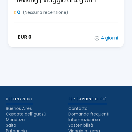
trekking | Viaggio di 4 giorni
0
(Nessuna recensione)
EUR 0
4 giorni
DESTINAZIONI
PER SAPERNE DI PIÙ
Buenos Aires
Contatto
Cascate dell'Iguazú
Domande frequenti
Mendoza
Informazioni su
Salta
Sostenibilità
Patagonia
Viaggio a tema