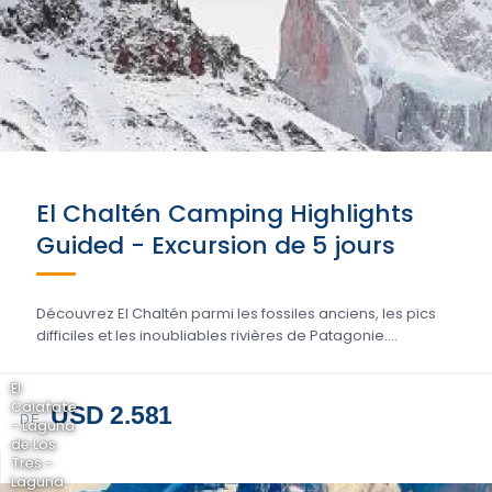
El Chaltén Camping Highlights
Guided - Excursion de 5 jours
Découvrez El Chaltén parmi les fossiles anciens, les pics
difficiles et les inoubliables rivières de Patagonie....
El
Calafate
USD 2.581
DE
- Laguna
de Los
Tres -
Laguna