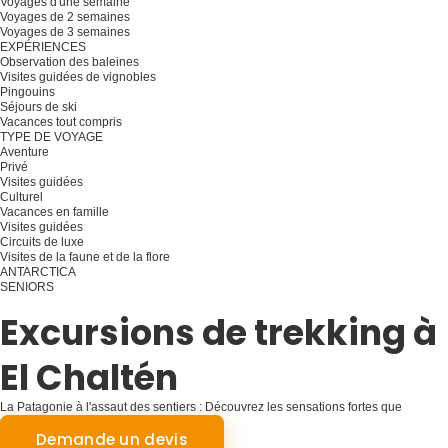
Voyages d'une semaine
Voyages de 2 semaines
Voyages de 3 semaines
EXPÉRIENCES
Observation des baleines
Visites guidées de vignobles
Pingouins
Séjours de ski
Vacances tout compris
TYPE DE VOYAGE
Aventure
Privé
Visites guidées
Culturel
Vacances en famille
Visites guidées
Circuits de luxe
Visites de la faune et de la flore
ANTARCTICA
SENIORS
Planifiez votre voyage
Excursions de trekking à
El Chaltén
La Patagonie à l'assaut des sentiers : Découvrez les sensations fortes que
procurent les randonnées à El Chaltén
Demande un devis