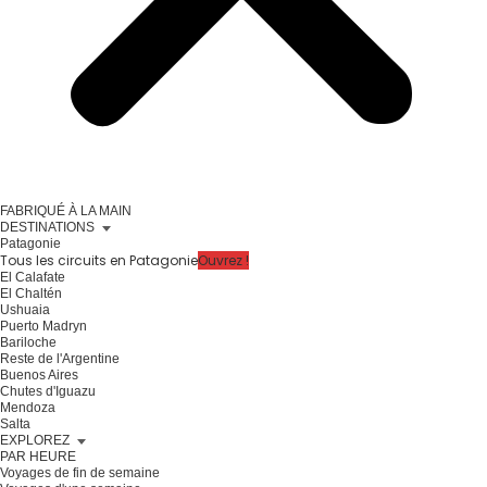
FABRIQUÉ À LA MAIN
DESTINATIONS
Patagonie
Tous les circuits en Patagonie
Ouvrez !
El Calafate
El Chaltén
Ushuaia
Puerto Madryn
Bariloche
Reste de l'Argentine
Buenos Aires
Chutes d'Iguazu
Mendoza
Salta
EXPLOREZ
PAR HEURE
Voyages de fin de semaine