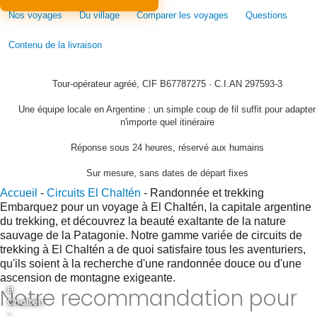
Nos voyages
Du village
Comparer les voyages
Questions
Contenu de la livraison
Tour-opérateur agréé, CIF B67787275 · C.I.AN 297593-3
Une équipe locale en Argentine : un simple coup de fil suffit pour adapter
n'importe quel itinéraire
Réponse sous 24 heures, réservé aux humains
Sur mesure, sans dates de départ fixes
Accueil
-
Circuits El Chaltén
-
Randonnée et trekking
Embarquez pour un voyage à El Chaltén, la capitale argentine
du trekking, et découvrez la beauté exaltante de la nature
sauvage de la Patagonie. Notre gamme variée de circuits de
trekking à El Chaltén a de quoi satisfaire tous les aventuriers,
qu'ils soient à la recherche d'une randonnée douce ou d'une
ascension de montagne exigeante.
Notre recommandation pour
El
Chaltén
-