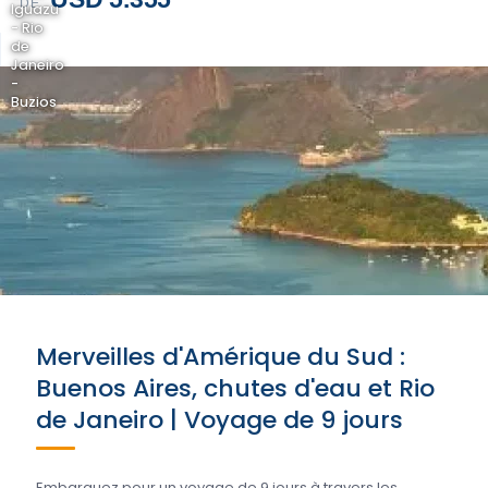
DE
Iguazu
- Rio
de
Janeiro
-
Buzios
Merveilles d'Amérique du Sud :
Buenos Aires, chutes d'eau et Rio
de Janeiro | Voyage de 9 jours
Embarquez pour un voyage de 9 jours à travers les