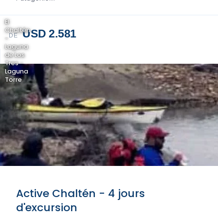
El
Chaltén
USD 2.581
DE
-
Laguna
de Los
Tres -
Laguna
Torre
Active Chaltén - 4 jours
d'excursion