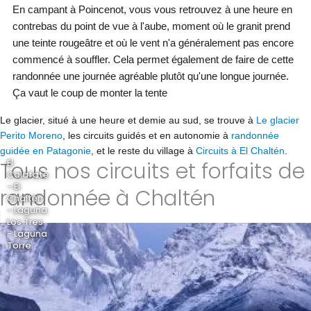
En campant à Poincenot, vous vous retrouvez à une heure en
contrebas du point de vue à l'aube, moment où le granit prend
une teinte rougeâtre et où le vent n'a généralement pas encore
commencé à souffler. Cela permet également de faire de cette
randonnée une journée agréable plutôt qu'une longue journée.
Ça vaut le coup de monter la tente
Le glacier, situé à une heure et demie au sud, se trouve à
Le glacier
Perito Moreno
, les circuits guidés et en autonomie à
randonnée
guidée en Patagonie
, et le reste du village à
Circuits à El Chaltén
.
Tous nos circuits et forfaits de
El
Calafate
- El
randonnée à Chaltén
Chaltén
- Laguna
Los Tres
- Laguna
Torre