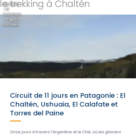
le trekking à Chaltén
Ushuaia
- El
Calafate
- Puerto
Natales
Circuit de 11 jours en Patagonie : El
Chaltén, Ushuaia, El Calafate et
Torres del Paine
Onze jours à travers l'Argentine et le Chili, où les glaciers