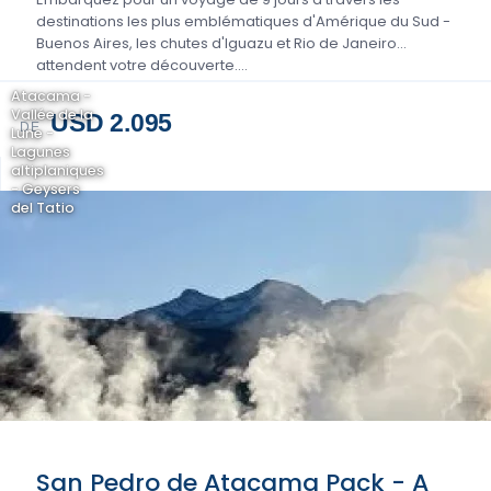
destinations les plus emblématiques d'Amérique du Sud -
Buenos Aires, les chutes d'Iguazu et Rio de Janeiro
attendent votre découverte....
Atacama -
Vallée de la
USD 2.095
DE
Lune -
Lagunes
altiplaniques
- Geysers
del Tatio
San Pedro de Atacama Pack - A