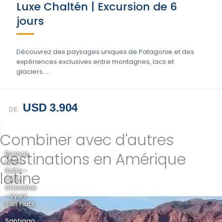
Luxe Chaltén | Excursion de 6
jours
Découvrez des paysages uniques de Patagonie et des
expériences exclusives entre montagnes, lacs et
glaciers....
USD 3.904
DE
Combiner avec d'autres
destinations en Amérique
Buenos
Aires -
Salta -
latine
Jujuy -
Atacama
- Uyuni
Salt Flats
-
Santiago