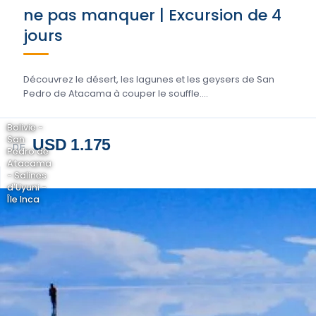
ne pas manquer | Excursion de 4
jours
Découvrez le désert, les lagunes et les geysers de San
Pedro de Atacama à couper le souffle....
Bolivie -
San
USD 1.175
DE
Pedro de
Atacama
- Salines
d'Uyuni -
Île Inca