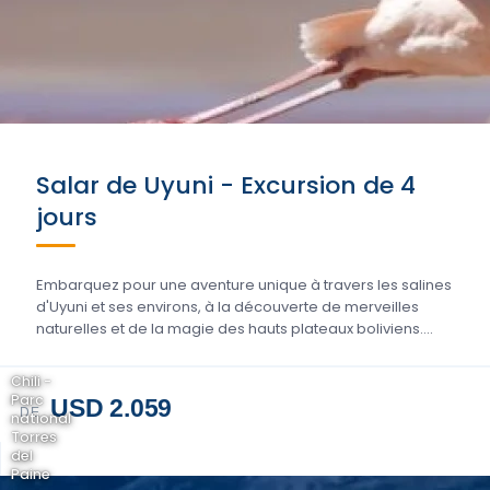
Salar de Uyuni - Excursion de 4
jours
Embarquez pour une aventure unique à travers les salines
d'Uyuni et ses environs, à la découverte de merveilles
naturelles et de la magie des hauts plateaux boliviens....
Chili -
Parc
USD 2.059
DE
national
Torres
del
Paine