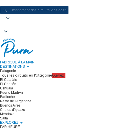
CRÉER DES EXPÉRIENCES EN ARGENTINE - UN VOYAGE À LA FOIS
FABRIQUÉ À LA MAIN
DESTINATIONS
Patagonie
Tous les circuits en Patagonie
Ouvrez !
El Calafate
El Chaltén
Ushuaia
Puerto Madryn
Bariloche
Reste de l'Argentine
Buenos Aires
Chutes d'Iguazu
Mendoza
Salta
EXPLOREZ
PAR HEURE