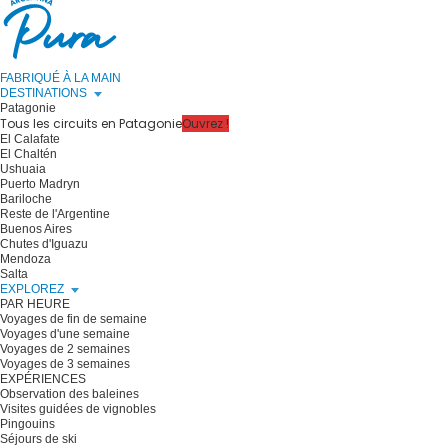
FABRIQUÉ À LA MAIN
DESTINATIONS
Patagonie
Tous les circuits en Patagonie
Ouvrez !
El Calafate
El Chaltén
Ushuaia
Puerto Madryn
Bariloche
Reste de l'Argentine
Buenos Aires
Chutes d'Iguazu
Mendoza
Salta
EXPLOREZ
PAR HEURE
Voyages de fin de semaine
Voyages d'une semaine
Voyages de 2 semaines
Voyages de 3 semaines
EXPÉRIENCES
Observation des baleines
Visites guidées de vignobles
Pingouins
Séjours de ski