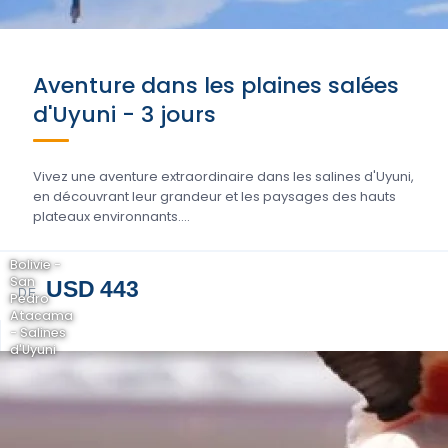
Aventure dans les plaines salées
d'Uyuni - 3 jours
Vivez une aventure extraordinaire dans les salines d'Uyuni,
en découvrant leur grandeur et les paysages des hauts
plateaux environnants....
Bolivie -
San
USD 443
DE
Pedro
Atacama
- Salines
d'Uyuni