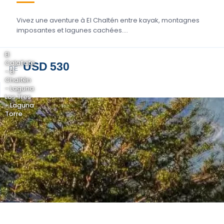
Vivez une aventure à El Chaltén entre kayak, montagnes
imposantes et lagunes cachées....
El
Calafate
USD 530
DE
- El
Chaltén
- Laguna
Los Tres
- Laguna
Torre