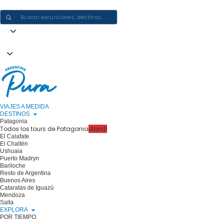
CREAR EXPERIENCIAS EN ARGENTINA: UN VIAJE CADA VEZ
VIAJES A MEDIDA
DESTINOS
Patagonia
Todos los tours de Patagonia
¡Abrid!
El Calafate
El Chaltén
Ushuaia
Puerto Madryn
Bariloche
Resto de Argentina
Buenos Aires
Cataratas de Iguazú
Mendoza
Salta
EXPLORA
POR TIEMPO