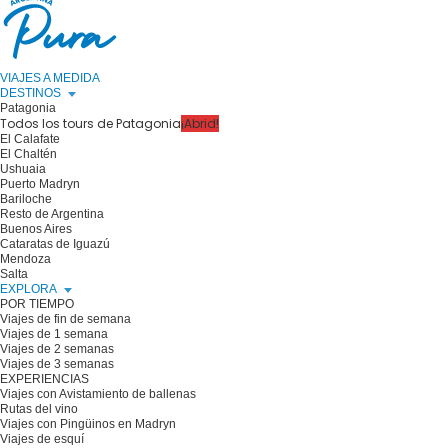
VIAJES A MEDIDA
DESTINOS
Patagonia
Todos los tours de Patagonia
¡Abrid!
El Calafate
El Chaltén
Ushuaia
Puerto Madryn
Bariloche
Resto de Argentina
Buenos Aires
Cataratas de Iguazú
Mendoza
Salta
EXPLORA
POR TIEMPO
Viajes de fin de semana
Viajes de 1 semana
Viajes de 2 semanas
Viajes de 3 semanas
EXPERIENCIAS
Viajes con Avistamiento de ballenas
Rutas del vino
Viajes con Pingüinos en Madryn
Viajes de esquí