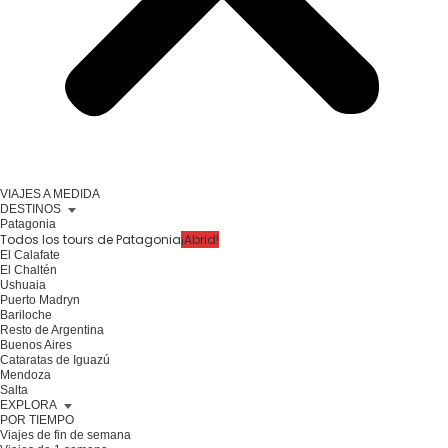
VIAJES A MEDIDA
DESTINOS
Patagonia
Todos los tours de Patagonia
¡Abrid!
El Calafate
El Chaltén
Ushuaia
Puerto Madryn
Bariloche
Resto de Argentina
Buenos Aires
Cataratas de Iguazú
Mendoza
Salta
EXPLORA
POR TIEMPO
Viajes de fin de semana