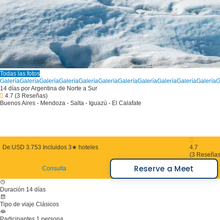
Todas las fotos
Galería
Galería
Galería
Galería
Galería
Galería
Galería
Galería
Galería
Galería
Galería
G
14 días por Argentina de Norte a Sur
4.7
(3 Reseñas)
Buenos Aires - Mendoza - Salta - Iguazú - El Calafate
De:
USD 3.753
Incluidos 3★ hoteles
4.7
(3 Reseñas
Reserve a Meet
Consulta
Duración
14 días
Tipo de viaje
Clásicos
Participantes
1 persona