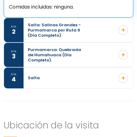
Comidas incluidas: ninguna.
Salta: Salinas Grandes -
DÍA
2
Purmamarca por Ruta 9
(Día Completo).
Purmamarca: Quebrada
DÍA
3
de Humahuaca (Día
Completo).
DÍA
4
Salta
Ubicación de la visita
El interminable mundo blanco de las Salinas
Grandes es el centro de esta excursión, que