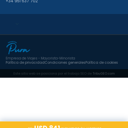
+34 951 637 702
Empresa de Viajes - Mayorista-Minorista
Política de privacidad
Condiciones generales
Política de cookies
Este sitio web se posiciona por el trabajo SEO de
TribuGEO.com