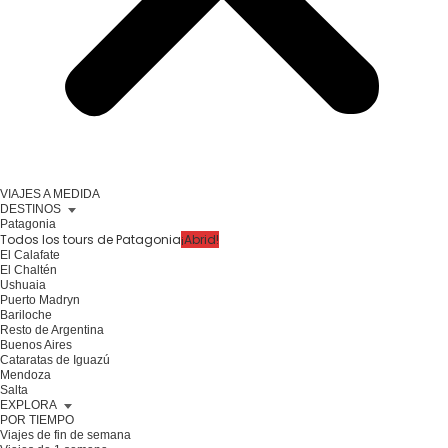
VIAJES A MEDIDA
DESTINOS
Patagonia
Todos los tours de Patagonia
¡Abrid!
El Calafate
El Chaltén
Ushuaia
Puerto Madryn
Bariloche
Resto de Argentina
Buenos Aires
Cataratas de Iguazú
Mendoza
Salta
EXPLORA
POR TIEMPO
Viajes de fin de semana