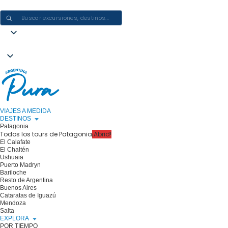
CREAR EXPERIENCIAS EN ARGENTINA: UN VIAJE CADA VEZ
VIAJES A MEDIDA
DESTINOS
Patagonia
Todos los tours de Patagonia
¡Abrid!
El Calafate
El Chaltén
Ushuaia
Puerto Madryn
Bariloche
Resto de Argentina
Buenos Aires
Cataratas de Iguazú
Mendoza
Salta
EXPLORA
POR TIEMPO