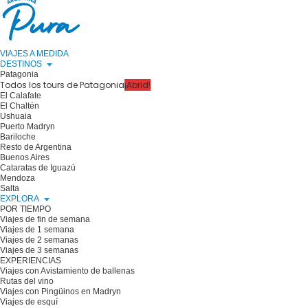
VIAJES A MEDIDA
DESTINOS
Patagonia
Todos los tours de Patagonia
¡Abrid!
El Calafate
El Chaltén
Ushuaia
Puerto Madryn
Bariloche
Resto de Argentina
Buenos Aires
Cataratas de Iguazú
Mendoza
Salta
EXPLORA
POR TIEMPO
Viajes de fin de semana
Viajes de 1 semana
Viajes de 2 semanas
Viajes de 3 semanas
EXPERIENCIAS
Viajes con Avistamiento de ballenas
Rutas del vino
Viajes con Pingüinos en Madryn
Viajes de esquí