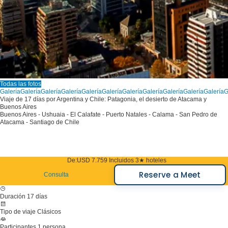
Todas las fotos
Galería
Galería
Galería
Galería
Galería
Galería
Galería
Galería
Galería
Galería
Galería
G
Viaje de 17 días por Argentina y Chile: Patagonia, el desierto de Atacama y
Buenos Aires
Buenos Aires - Ushuaia - El Calafate - Puerto Natales - Calama - San Pedro de
Atacama - Santiago de Chile
De:
USD 7.759
Incluidos 3★ hoteles
Reserve a Meet
Consulta
Duración
17 días
Tipo de viaje
Clásicos
Participantes
1 persona