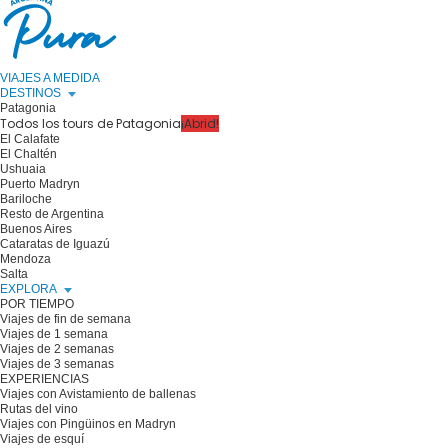
VIAJES A MEDIDA
DESTINOS
Patagonia
Todos los tours de Patagonia
¡Abrid!
El Calafate
El Chaltén
Ushuaia
Puerto Madryn
Bariloche
Resto de Argentina
Buenos Aires
Cataratas de Iguazú
Mendoza
Salta
EXPLORA
POR TIEMPO
Viajes de fin de semana
Viajes de 1 semana
Viajes de 2 semanas
Viajes de 3 semanas
EXPERIENCIAS
Viajes con Avistamiento de ballenas
Rutas del vino
Viajes con Pingüinos en Madryn
Viajes de esquí