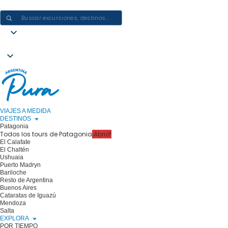
CREAR EXPERIENCIAS EN ARGENTINA: UN VIAJE CADA VEZ
VIAJES A MEDIDA
DESTINOS
Patagonia
Todos los tours de Patagonia
¡Abrid!
El Calafate
El Chaltén
Ushuaia
Puerto Madryn
Bariloche
Resto de Argentina
Buenos Aires
Cataratas de Iguazú
Mendoza
Salta
EXPLORA
POR TIEMPO