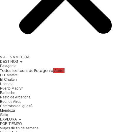
VIAJES A MEDIDA
DESTINOS
Patagonia
Todos los tours de Patagonia
¡Abrid!
El Calafate
El Chaltén
Ushuaia
Puerto Madryn
Bariloche
Resto de Argentina
Buenos Aires
Cataratas de Iguazú
Mendoza
Salta
EXPLORA
POR TIEMPO
Viajes de fin de semana