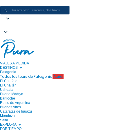
CREAR EXPERIENCIAS EN ARGENTINA: UN VIAJE CADA VEZ
VIAJES A MEDIDA
DESTINOS
Patagonia
Todos los tours de Patagonia
¡Abrid!
El Calafate
El Chaltén
Ushuaia
Puerto Madryn
Bariloche
Resto de Argentina
Buenos Aires
Cataratas de Iguazú
Mendoza
Salta
EXPLORA
POR TIEMPO