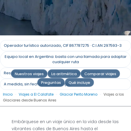
Viajes al Glaciar Perito
Operador turístico autorizado, CIF B67787275 · C.I.AN 297593-3
Moreno desde Buenos
Equipo local en Argentina: basta con una llamada para adaptar
Aires
cualquier ruta
Respuesta en un plazo de 24 horas; solo personas.
Nuestros viajes
La aritmética
Comparar viajes
Viaje desde Buenos Aires al majestuoso glaciar
Preguntas
Qué incluye
A medida, sin fechas de salida fijas
Perito Moreno
Inicio
-
Viajes a El Calafate
-
Glaciar Perito Moreno
-
Viajes a los
Glaciares desde Buenos Aires
Solicita un presupuesto
Embárquese en un viaje único en la vida desde las
vibrantes calles de Buenos Aires hasta el