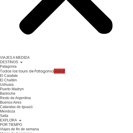
VIAJES A MEDIDA
DESTINOS
Patagonia
Todos los tours de Patagonia
¡Abrid!
El Calafate
El Chaltén
Ushuaia
Puerto Madryn
Bariloche
Resto de Argentina
Buenos Aires
Cataratas de Iguazú
Mendoza
Salta
EXPLORA
POR TIEMPO
Viajes de fin de semana