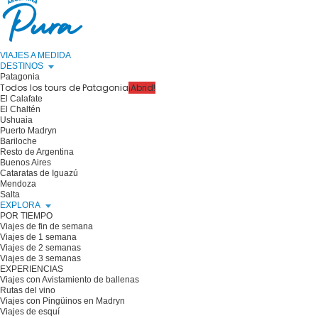
VIAJES A MEDIDA
DESTINOS
Patagonia
Todos los tours de Patagonia
¡Abrid!
El Calafate
El Chaltén
Ushuaia
Puerto Madryn
Bariloche
Resto de Argentina
Buenos Aires
Cataratas de Iguazú
Mendoza
Salta
EXPLORA
POR TIEMPO
Viajes de fin de semana
Viajes de 1 semana
Viajes de 2 semanas
Viajes de 3 semanas
EXPERIENCIAS
Viajes con Avistamiento de ballenas
Rutas del vino
Viajes con Pingüinos en Madryn
Viajes de esquí