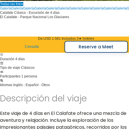
Todas las fotos
Galería
Galería
Galería
Galería
Galería
Galería
Galería
Galería
Galería
Galería
Galería
G
Calafate Clásico - Excursión de 4 días
El Calafate - Parque Nacional Los Glaciares
De:
USD 1.581
Incluidos 3★ hoteles
Reserve a Meet
Consulta
Duración
4 días
Tipo de viaje
Clásicos
Participantes
1 persona
Idiomas
Inglés - Español - Otros
Descripción del viaje
Este viaje de 4 días en El Calafate ofrece una mezcla de
aventura y relajación. Incluye la exploración de los
impresionantes paisajes patagónicos, recorridos por los