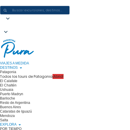
CREAR EXPERIENCIAS EN ARGENTINA: UN VIAJE CADA VEZ
VIAJES A MEDIDA
DESTINOS
Patagonia
Todos los tours de Patagonia
¡Abrid!
El Calafate
El Chaltén
Ushuaia
Puerto Madryn
Bariloche
Resto de Argentina
Buenos Aires
Cataratas de Iguazú
Mendoza
Salta
EXPLORA
POR TIEMPO