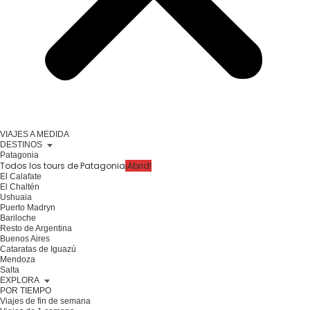
VIAJES A MEDIDA
DESTINOS
Patagonia
Todos los tours de Patagonia
¡Abrid!
El Calafate
El Chaltén
Ushuaia
Puerto Madryn
Bariloche
Resto de Argentina
Buenos Aires
Cataratas de Iguazú
Mendoza
Salta
EXPLORA
POR TIEMPO
Viajes de fin de semana