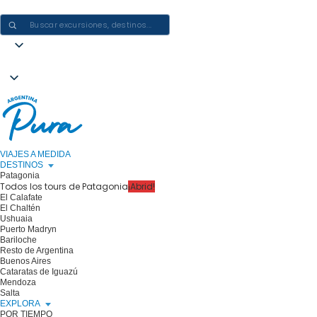
CREAR EXPERIENCIAS EN ARGENTINA: UN VIAJE CADA VEZ
VIAJES A MEDIDA
DESTINOS
Patagonia
Todos los tours de Patagonia
¡Abrid!
El Calafate
El Chaltén
Ushuaia
Puerto Madryn
Bariloche
Resto de Argentina
Buenos Aires
Cataratas de Iguazú
Mendoza
Salta
EXPLORA
POR TIEMPO