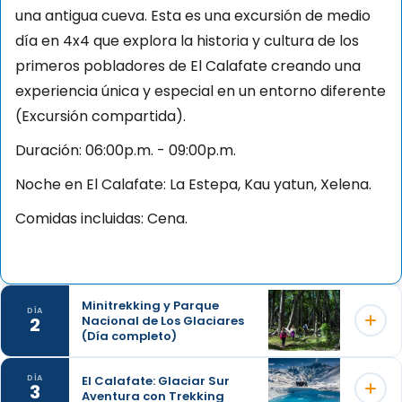
una antigua cueva. Esta es una excursión de medio
día en 4x4 que explora la historia y cultura de los
primeros pobladores de El Calafate creando una
experiencia única y especial en un entorno diferente
(Excursión compartida).
Duración: 06:00p.m. - 09:00p.m.
Noche en El Calafate: La Estepa, Kau yatun, Xelena.
Comidas incluidas: Cena.
Minitrekking y Parque
DÍA
2
Nacional de Los Glaciares
(Día completo)
El Calafate: Glaciar Sur
DÍA
3
Aventura con Trekking
Salida desde El Calafate hacia el puerto de Bajo de