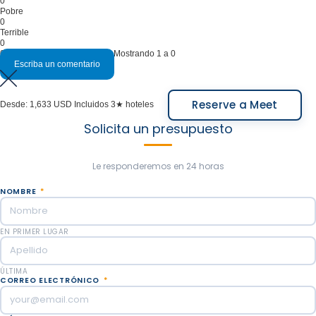
0
Pobre
Noche en El Calafate: La Estepa, Kau yatun, Xelena.
0
Terrible
Comidas incluidas: Desayuno, Box Lunch.
0
0 opiniones sobre este Tour - Mostrando 1 a 0
Escriba un comentario
Reserve a Meet
Desde:
1,633 USD
Incluidos 3★ hoteles
Solicita un presupuesto
Le responderemos en 24 horas
NOMBRE
*
EN PRIMER LUGAR
ÚLTIMA
CORREO ELECTRÓNICO
*