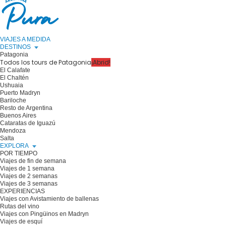
VIAJES A MEDIDA
DESTINOS
Patagonia
Todos los tours de Patagonia
¡Abrid!
El Calafate
El Chaltén
Ushuaia
Puerto Madryn
Bariloche
Resto de Argentina
Buenos Aires
Cataratas de Iguazú
Mendoza
Salta
EXPLORA
POR TIEMPO
Viajes de fin de semana
Viajes de 1 semana
Viajes de 2 semanas
Viajes de 3 semanas
EXPERIENCIAS
Viajes con Avistamiento de ballenas
Rutas del vino
Viajes con Pingüinos en Madryn
Viajes de esquí