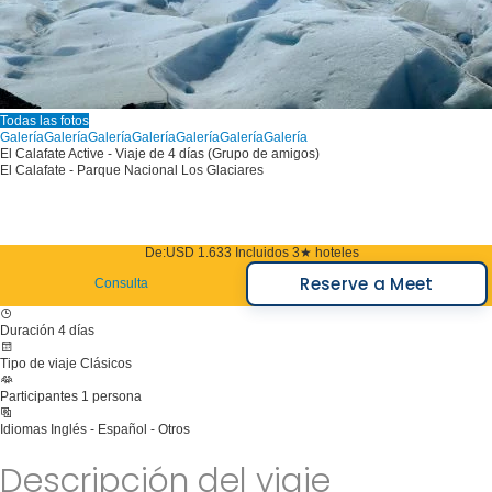
Todas las fotos
Galería
Galería
Galería
Galería
Galería
Galería
Galería
El Calafate Active - Viaje de 4 días (Grupo de amigos)
El Calafate - Parque Nacional Los Glaciares
De:
USD 1.633
Incluidos 3★ hoteles
Reserve a Meet
Consulta
Duración
4 días
Tipo de viaje
Clásicos
Participantes
1 persona
Idiomas
Inglés - Español - Otros
Descripción del viaje