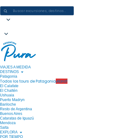
CREAR EXPERIENCIAS EN ARGENTINA: UN VIAJE CADA VEZ
VIAJES A MEDIDA
DESTINOS
Patagonia
Todos los tours de Patagonia
¡Abrid!
El Calafate
El Chaltén
Ushuaia
Puerto Madryn
Bariloche
Resto de Argentina
Buenos Aires
Cataratas de Iguazú
Mendoza
Salta
EXPLORA
POR TIEMPO