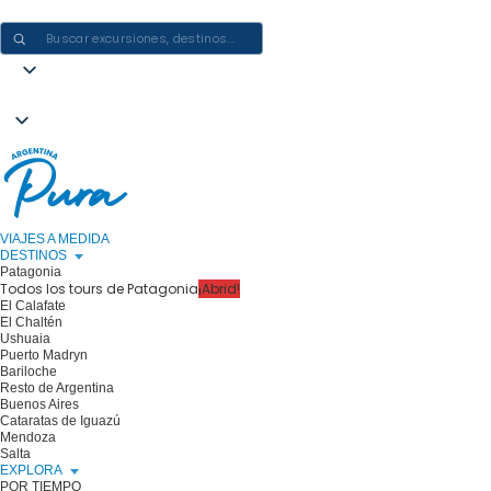
CREAR EXPERIENCIAS EN ARGENTINA: UN VIAJE CADA VEZ
VIAJES A MEDIDA
DESTINOS
Patagonia
Todos los tours de Patagonia
¡Abrid!
El Calafate
El Chaltén
Ushuaia
Puerto Madryn
Bariloche
Resto de Argentina
Buenos Aires
Cataratas de Iguazú
Mendoza
Salta
EXPLORA
POR TIEMPO