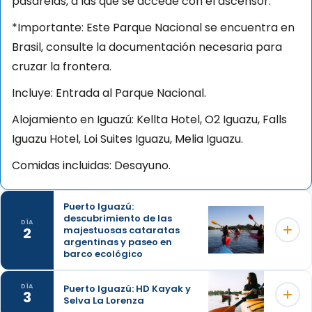
pasarelas, a las que se accede con el ascensor.
*Importante: Este Parque Nacional se encuentra en
Brasil, consulte la documentación necesaria para
cruzar la frontera.
Incluye: Entrada al Parque Nacional.
Alojamiento en Iguazú: Kellta Hotel, O2 Iguazu, Falls
Iguazu Hotel, Loi Suites Iguazu, Melia Iguazu.
Comidas incluidas: Desayuno.
Puerto Iguazú:
descubrimiento de las
DÍA
2
majestuosas cataratas
argentinas y paseo en
barco ecológico
Puerto Iguazú: HD Kayak y
DÍA
3
Selva La Lorenza
Hoy, después del desayuno, visitaremos las