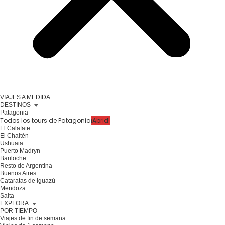
VIAJES A MEDIDA
DESTINOS
Patagonia
Todos los tours de Patagonia
¡Abrid!
El Calafate
El Chaltén
Ushuaia
Puerto Madryn
Bariloche
Resto de Argentina
Buenos Aires
Cataratas de Iguazú
Mendoza
Salta
EXPLORA
POR TIEMPO
Viajes de fin de semana