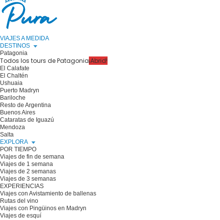
VIAJES A MEDIDA
DESTINOS
Patagonia
Todos los tours de Patagonia
¡Abrid!
El Calafate
El Chaltén
Ushuaia
Puerto Madryn
Bariloche
Resto de Argentina
Buenos Aires
Cataratas de Iguazú
Mendoza
Salta
EXPLORA
POR TIEMPO
Viajes de fin de semana
Viajes de 1 semana
Viajes de 2 semanas
Viajes de 3 semanas
EXPERIENCIAS
Viajes con Avistamiento de ballenas
Rutas del vino
Viajes con Pingüinos en Madryn
Viajes de esquí