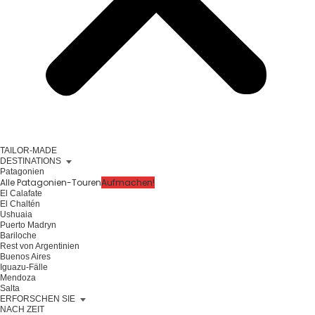
TAILOR-MADE
DESTINATIONS
Patagonien
Alle Patagonien-Touren
Aufmachen!
El Calafate
El Chaltén
Ushuaia
Puerto Madryn
Bariloche
Rest von Argentinien
Buenos Aires
Iguazu-Fälle
Mendoza
Salta
ERFORSCHEN SIE
NACH ZEIT