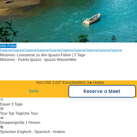
Alle Fotos
Galerie
Galerie
Galerie
Galerie
Galerie
Galerie
Galerie
Galerie
Galerie
Galerie
Misiones: Luxusreise zu den Iguazú-Fällen | 3 Tage
Misiones - Puerto Iguazú - Iguazú-Wasserfälle
Von:
USD 2.037
Einschließlich 3★ Hotels
Reserve a Meet
Siehe
Dauer
3 Tage
Tour-Typ
Tägliche Tour
Gruppengröße
1 Person
Sprachen
Englisch - Spanisch - Andere