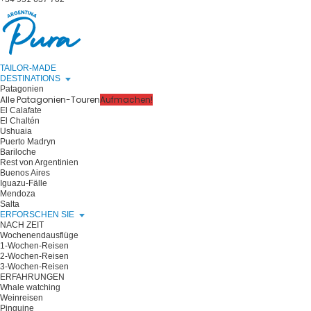
TAILOR-MADE
DESTINATIONS
Patagonien
Alle Patagonien-Touren
Aufmachen!
El Calafate
El Chaltén
Ushuaia
Puerto Madryn
Bariloche
Rest von Argentinien
Buenos Aires
Iguazu-Fälle
Mendoza
Salta
ERFORSCHEN SIE
NACH ZEIT
Wochenendausflüge
1-Wochen-Reisen
2-Wochen-Reisen
3-Wochen-Reisen
ERFAHRUNGEN
Whale watching
Weinreisen
Pinguine