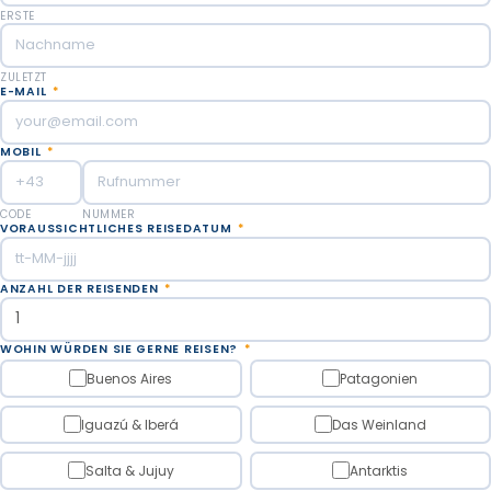
ERSTE
Dos Hermanas und Bosetti fällt.
Dauer der Wanderung ca. 50 Minuten.
Schwierigkeitsgrad: mittelschwer, mit Treppen.
ZULETZT
E-MAIL
*
Inklusive Eintritt in den Iguazu-Nationalpark.
MOBIL
*
Zu gegebener Zeit holen wir Sie ab und bringen Sie zum
Flughafen Iguazu (Privater Service - nur Fahrer).
CODE
NUMMER
VORAUSSICHTLICHES REISEDATUM
*
Mahlzeiten inbegriffen: Frühstück.
ANZAHL DER REISENDEN
*
WOHIN WÜRDEN SIE GERNE REISEN?
*
Buenos Aires
Patagonien
Iguazú & Iberá
Das Weinland
Salta & Jujuy
Antarktis