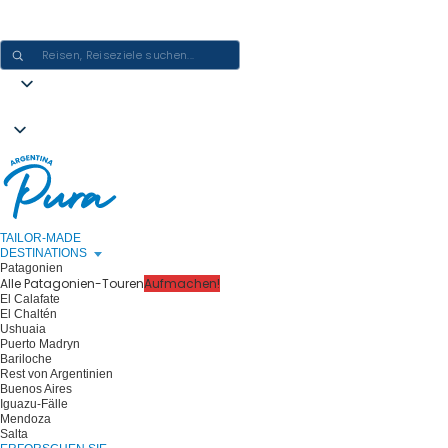
ARGENTINIEN-ERLEBNISSE GESTALTEN - EINE REISE NACH DER
ANDEREN
TAILOR-MADE
DESTINATIONS
Patagonien
Alle Patagonien-Touren
Aufmachen!
El Calafate
El Chaltén
Ushuaia
Puerto Madryn
Bariloche
Rest von Argentinien
Buenos Aires
Iguazu-Fälle
Mendoza
Salta