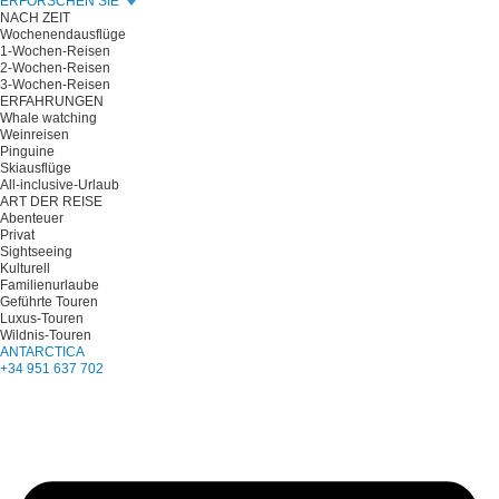
ERFORSCHEN SIE
NACH ZEIT
Wochenendausflüge
1-Wochen-Reisen
2-Wochen-Reisen
3-Wochen-Reisen
ERFAHRUNGEN
Whale watching
Weinreisen
Pinguine
Skiausflüge
All-inclusive-Urlaub
ART DER REISE
Abenteuer
Privat
Sightseeing
Kulturell
Familienurlaube
Geführte Touren
Luxus-Touren
Wildnis-Touren
ANTARCTICA
+34 951 637 702