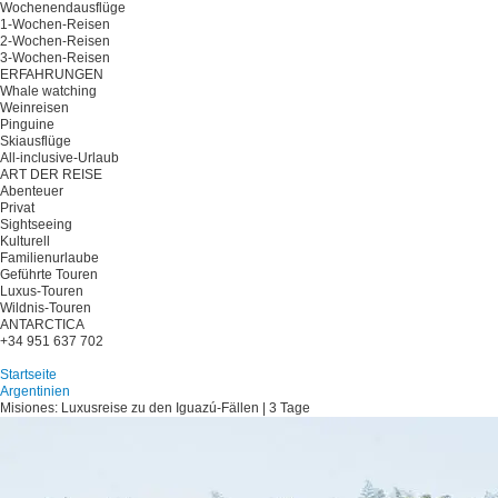
Wochenendausflüge
1-Wochen-Reisen
2-Wochen-Reisen
3-Wochen-Reisen
ERFAHRUNGEN
Whale watching
Weinreisen
Pinguine
Skiausflüge
All-inclusive-Urlaub
ART DER REISE
Abenteuer
Privat
Sightseeing
Kulturell
Familienurlaube
Geführte Touren
Luxus-Touren
Wildnis-Touren
ANTARCTICA
+34 951 637 702
Planen Sie Ihre Reise
Startseite
Argentinien
Misiones: Luxusreise zu den Iguazú-Fällen | 3 Tage