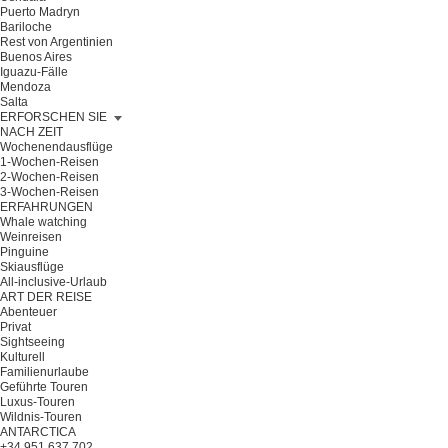
Puerto Madryn
Bariloche
Rest von Argentinien
Buenos Aires
Iguazu-Fälle
Mendoza
Salta
ERFORSCHEN SIE
NACH ZEIT
Wochenendausflüge
1-Wochen-Reisen
2-Wochen-Reisen
3-Wochen-Reisen
ERFAHRUNGEN
Whale watching
Weinreisen
Pinguine
Skiausflüge
All-inclusive-Urlaub
ART DER REISE
Abenteuer
Privat
Sightseeing
Kulturell
Familienurlaube
Geführte Touren
Luxus-Touren
Wildnis-Touren
ANTARCTICA
+34 951 637 702