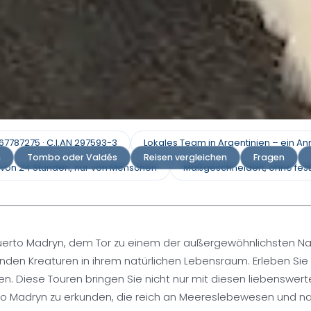
Puerto Madryn
67787275 · C.I.AN 297593-3
Lokales Team in Argentinien – ein A
n
Tombo oder Valdés
Reisen vergleichen
Fragen
 von 24 Stunden, nur von Menschen
Maßgeschneidert, ohne fest
rgessliche Reisen nach Puerto
erto Madryn, dem Tor zu einem der außergewöhnlichsten Natu
ern
n Kreaturen in ihrem natürlichen Lebensraum. Erleben Sie d
ten. Diese Touren bringen Sie nicht nur mit diesen liebensw
rto Madryn zu erkunden, die reich an Meereslebewesen und natü