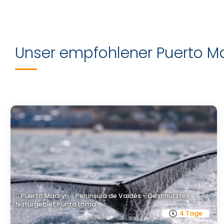
Unser empfohlener Puerto Ma
Puerto Madryn - Península de Valdés - Geschütztes
Naturgebiet Punta Loma
4 Tage