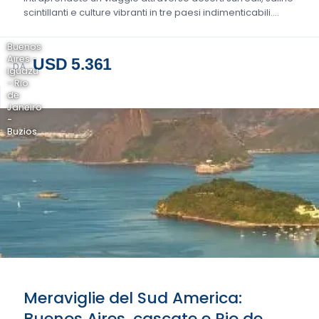
scintillanti e culture vibranti in tre paesi indimenticabili....
Buenos
Aires -
USD 5.361
DA
Iguazu
- Rio
de
Janeiro
-
Buzios
Meraviglie del Sud America:
Buenos Aires, cascate e Rio de