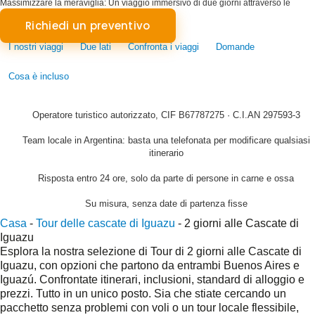
Massimizzare la meraviglia: Un viaggio immersivo di due giorni attraverso le
maestose cascate di Iguazu
Richiedi un preventivo
I nostri viaggi
Due lati
Confronta i viaggi
Domande
Cosa è incluso
Operatore turistico autorizzato, CIF B67787275 · C.I.AN 297593-3
Team locale in Argentina: basta una telefonata per modificare qualsiasi
itinerario
Risposta entro 24 ore, solo da parte di persone in carne e ossa
Su misura, senza date di partenza fisse
Casa
-
Tour delle cascate di Iguazu
-
2 giorni alle Cascate di
Iguazu
Esplora la nostra selezione di
Tour di 2 giorni alle Cascate di
Iguazu
, con opzioni che partono da entrambi
Buenos Aires
e
Iguazú
. Confrontate itinerari, inclusioni, standard di alloggio e
prezzi. Tutto in un unico posto. Sia che stiate cercando un
pacchetto senza problemi con voli o un tour locale flessibile,