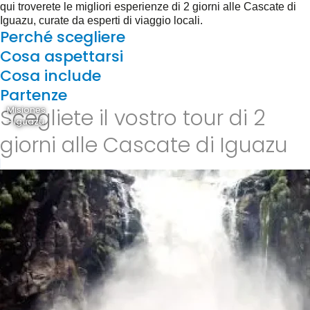
qui troverete le migliori esperienze di 2 giorni alle Cascate di
Iguazu, curate da esperti di viaggio locali.
Perché scegliere
Cosa aspettarsi
Cosa include
Partenze
Scegliete il vostro tour di 2
Misiones
- Iguazú
giorni alle Cascate di Iguazu