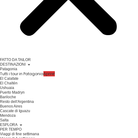
FATTO DA TAILOR
DESTINAZIONI
Patagonia
Tutti i tour in Patagonia
Aprire!
El Calafate
El Chaltén
Ushuaia
Puerto Madryn
Bariloche
Resto dell'Argentina
Buenos Aires
Cascate di Iguazu
Mendoza
Salta
ESPLORA
PER TEMPO
Viaggi di fine settimana