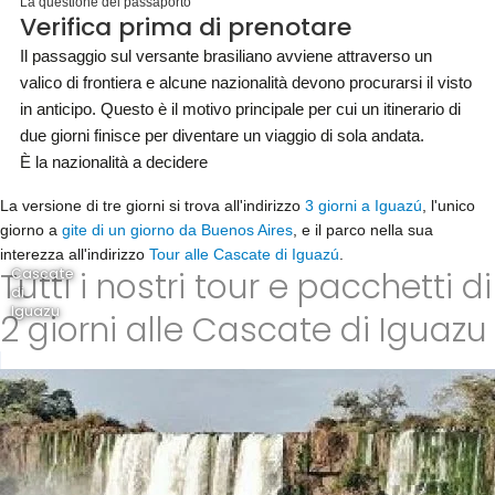
La questione del passaporto
Verifica prima di prenotare
Il passaggio sul versante brasiliano avviene attraverso un
valico di frontiera e alcune nazionalità devono procurarsi il visto
in anticipo. Questo è il motivo principale per cui un itinerario di
due giorni finisce per diventare un viaggio di sola andata.
È la nazionalità a decidere
La versione di tre giorni si trova all'indirizzo
3 giorni a Iguazú
, l'unico
giorno a
gite di un giorno da Buenos Aires
, e il parco nella sua
interezza all'indirizzo
Tour alle Cascate di Iguazú
.
Tutti i nostri tour e pacchetti di
Cascate
di
Iguazu
2 giorni alle Cascate di Iguazu