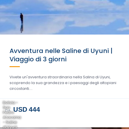
Avventura nelle Saline di Uyuni |
Viaggio di 3 giorni
Vivete un'avventura straordinaria nella Salina di Uyuni,
scoprendo la sua grandezza e i paesaggi degli altopiani
circostanti....
Bolivia -
San
USD 444
DA
Pedro
Atacama
- Saline
di Uyuni