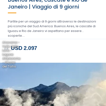
Janeiro | Viaggio di 9 giorni
Partite per un viaggio di 9 giorni attraverso le destinazioni
più iconiche del Sud America: Buenos Aires, le cascate di
Iguazu e Rio de Janeiro vi aspettano per essere
scoperte....
Atacama -
Valle della
USD 2.097
DA
Luna -
Lagune
Altiplaniche
- Geyser
del Tatio