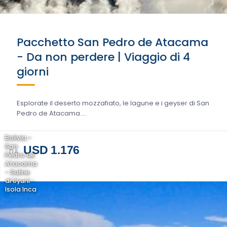
Pacchetto San Pedro de Atacama
- Da non perdere | Viaggio di 4
giorni
Esplorate il deserto mozzafiato, le lagune e i geyser di San
Pedro de Atacama....
Bolivia -
San
USD 1.176
DA
Pedro de
Atacama
- Saline
di Uyuni -
Isola Inca