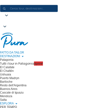
CREARE ESPERIENZE IN ARGENTINA - UN VIAGGIO ALLA VOLTA
FATTO DA TAILOR
DESTINAZIONI
Patagonia
Tutti i tour in Patagonia
Aprire!
El Calafate
El Chaltén
Ushuaia
Puerto Madryn
Bariloche
Resto dell'Argentina
Buenos Aires
Cascate di Iguazu
Mendoza
Salta
ESPLORA
PER TEMPO