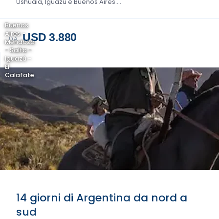
Ushuaia, Iguazú e Buenos Aires....
Buenos
Aires -
USD 3.880
DA
Mendoza
- Salta -
Iguazú -
El
Calafate
14 giorni di Argentina da nord a
sud