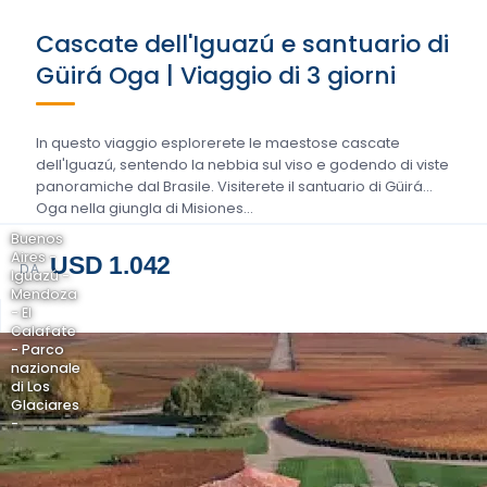
Cascate dell'Iguazú e santuario di
Güirá Oga | Viaggio di 3 giorni
In questo viaggio esplorerete le maestose cascate
dell'Iguazú, sentendo la nebbia sul viso e godendo di viste
panoramiche dal Brasile. Visiterete il santuario di Güirá
Oga nella giungla di Misiones...
Buenos
Aires -
USD 1.042
DA
Iguazú -
Mendoza
- El
Calafate
- Parco
nazionale
di Los
Glaciares
-