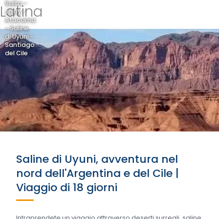
Salta -
Latina
Jujuy -
Atacama
- Saline
di Uyuni -
Santiago
del Cile
Saline di Uyuni, avventura nel
nord dell'Argentina e del Cile |
Viaggio di 18 giorni
Intraprendete un viaggio attraverso deserti surreali, saline