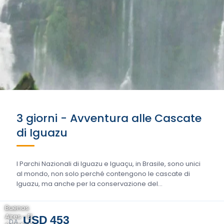
3 giorni - Avventura alle Cascate
di Iguazu
I Parchi Nazionali di Iguazu e Iguaçu, in Brasile, sono unici
al mondo, non solo perché contengono le cascate di
Iguazu, ma anche per la conservazione del...
Buenos
Aires - El
USD 453
DA