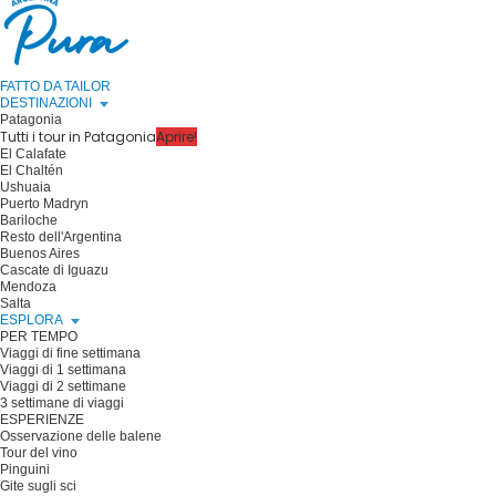
FATTO DA TAILOR
DESTINAZIONI
Patagonia
Tutti i tour in Patagonia
Aprire!
El Calafate
El Chaltén
Ushuaia
Puerto Madryn
Bariloche
Resto dell'Argentina
Buenos Aires
Cascate di Iguazu
Mendoza
Salta
ESPLORA
PER TEMPO
Viaggi di fine settimana
Viaggi di 1 settimana
Viaggi di 2 settimane
3 settimane di viaggi
ESPERIENZE
Osservazione delle balene
Tour del vino
Pinguini
Gite sugli sci