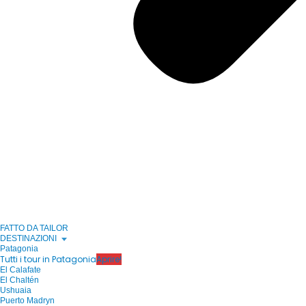
FATTO DA TAILOR
DESTINAZIONI
Patagonia
Tutti i tour in Patagonia
Aprire!
El Calafate
El Chaltén
Ushuaia
Puerto Madryn