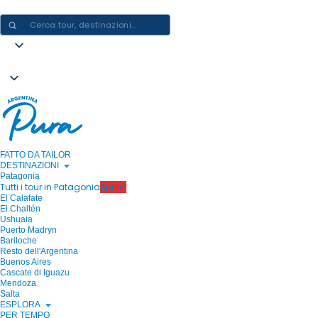
CREARE ESPERIENZE IN ARGENTINA - UN VIAGGIO ALLA VOLTA
FATTO DA TAILOR
DESTINAZIONI
Patagonia
Tutti i tour in Patagonia
Aprire!
El Calafate
El Chaltén
Ushuaia
Puerto Madryn
Bariloche
Resto dell'Argentina
Buenos Aires
Cascate di Iguazu
Mendoza
Salta
ESPLORA
PER TEMPO