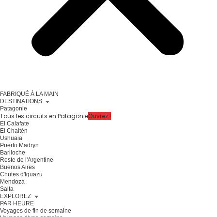
FABRIQUÉ À LA MAIN
DESTINATIONS
Patagonie
Tous les circuits en Patagonie
Ouvrez !
El Calafate
El Chaltén
Ushuaia
Puerto Madryn
Bariloche
Reste de l'Argentine
Buenos Aires
Chutes d'Iguazu
Mendoza
Salta
EXPLOREZ
PAR HEURE
Voyages de fin de semaine