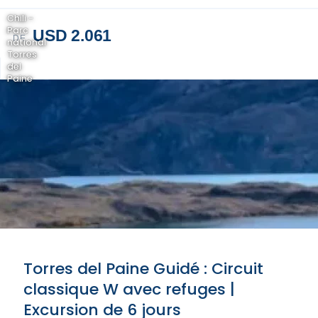
Chili -
Parc
USD 2.061
DE
national
Torres
del
Paine
Torres del Paine Guidé : Circuit
classique W avec refuges |
Excursion de 6 jours