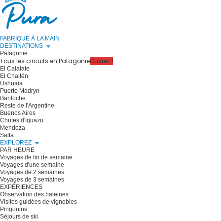
FABRIQUÉ À LA MAIN
DESTINATIONS
Patagonie
Tous les circuits en Patagonie
Ouvrez !
El Calafate
El Chaltén
Ushuaia
Puerto Madryn
Bariloche
Reste de l'Argentine
Buenos Aires
Chutes d'Iguazu
Mendoza
Salta
EXPLOREZ
PAR HEURE
Voyages de fin de semaine
Voyages d'une semaine
Voyages de 2 semaines
Voyages de 3 semaines
EXPÉRIENCES
Observation des baleines
Visites guidées de vignobles
Pingouins
Séjours de ski