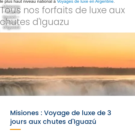
le plus haut niveau national à
Voyages de luxe en Argentine
.
Tous nos forfaits de luxe aux
Misiones
- Puerto
Iguazú -
chutes d'Iguazu
Chutes
d'Iguazú
Misiones : Voyage de luxe de 3
jours aux chutes d'Iguazú