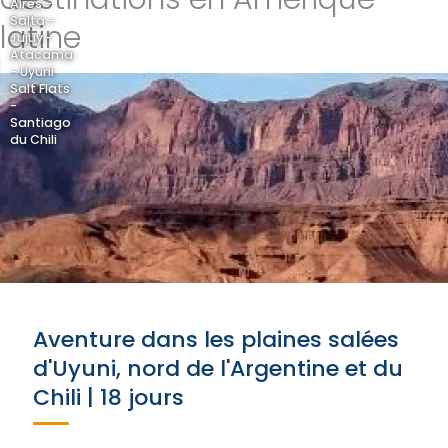
Aires -
Salta -
latine
Jujuy -
Atacama
- Uyuni
Salt Flats
-
Santiago
du Chili
Aventure dans les plaines salées
d'Uyuni, nord de l'Argentine et du
Chili | 18 jours