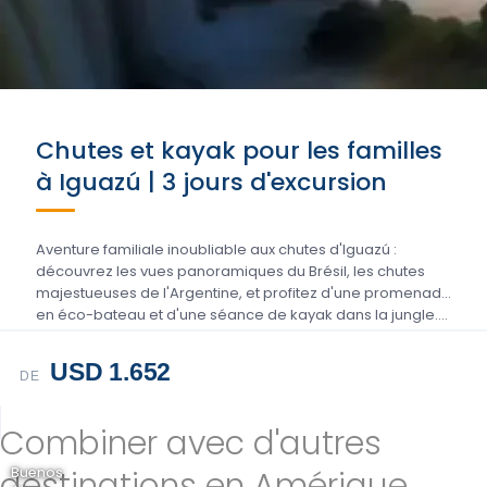
Chutes et kayak pour les familles
à Iguazú | 3 jours d'excursion
Aventure familiale inoubliable aux chutes d'Iguazú :
découvrez les vues panoramiques du Brésil, les chutes
majestueuses de l'Argentine, et profitez d'une promenade
en éco-bateau et d'une séance de kayak dans la jungle....
USD 1.652
DE
Combiner avec d'autres
destinations en Amérique
Buenos