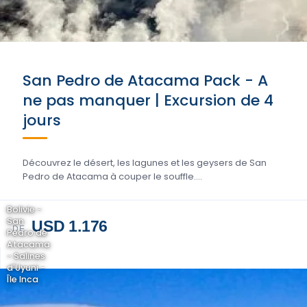
San Pedro de Atacama Pack - A
ne pas manquer | Excursion de 4
jours
Découvrez le désert, les lagunes et les geysers de San
Pedro de Atacama à couper le souffle....
Bolivie -
San
USD 1.176
DE
Pedro de
Atacama
- Salines
d'Uyuni -
Île Inca