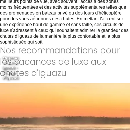
meilleurs points de vue, avec souvent l'accès à des zones
moins fréquentées et des activités supplémentaires telles que
des promenades en bateau privé ou des tours d'hélicoptère
pour des vues aériennes des chutes. En mettant l'accent sur
une expérience haut de gamme et sans faille, ces circuits de
luxe s'adressent à ceux qui souhaitent admirer la grandeur des
chutes d'Iguazu de la manière la plus confortable et la plus
sophistiquée qui soit.
Nos recommandations pour
les vacances de luxe aux
Misiones
- Puerto
Iguazú -
chutes d'Iguazu
Chutes
d'Iguazú