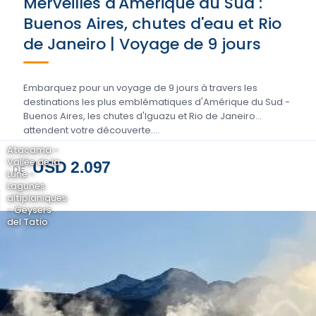
Merveilles d'Amérique du Sud :
Buenos Aires, chutes d'eau et Rio
de Janeiro | Voyage de 9 jours
Embarquez pour un voyage de 9 jours à travers les
destinations les plus emblématiques d'Amérique du Sud -
Buenos Aires, les chutes d'Iguazu et Rio de Janeiro
attendent votre découverte....
Atacama -
Vallée de la
USD 2.097
DE
Lune -
Lagunes
altiplaniques
- Geysers
del Tatio