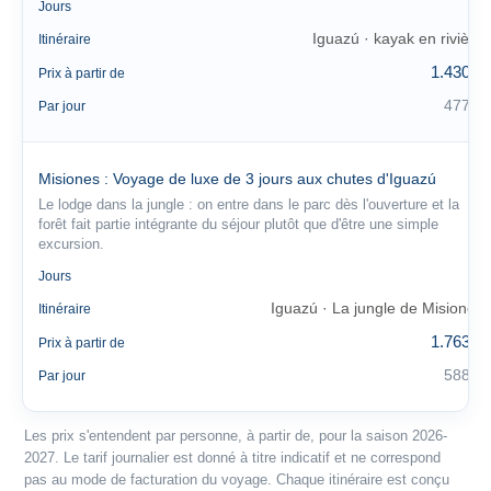
3
Jours
Iguazú · kayak en rivière
Itinéraire
1.430 €
Prix à partir de
477 €
Par jour
Misiones : Voyage de luxe de 3 jours aux chutes d'Iguazú
Le lodge dans la jungle : on entre dans le parc dès l'ouverture et la
forêt fait partie intégrante du séjour plutôt que d'être une simple
excursion.
3
Jours
Iguazú · La jungle de Misiones
Itinéraire
1.763 €
Prix à partir de
588 €
Par jour
Les prix s'entendent par personne, à partir de, pour la saison 2026-
2027. Le tarif journalier est donné à titre indicatif et ne correspond
pas au mode de facturation du voyage. Chaque itinéraire est conçu