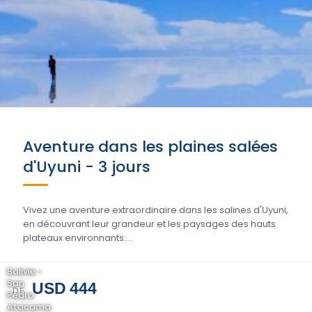
Aventure dans les plaines salées
d'Uyuni - 3 jours
Vivez une aventure extraordinaire dans les salines d'Uyuni,
en découvrant leur grandeur et les paysages des hauts
plateaux environnants....
Bolivie -
San
USD 444
DE
Pedro
Atacama