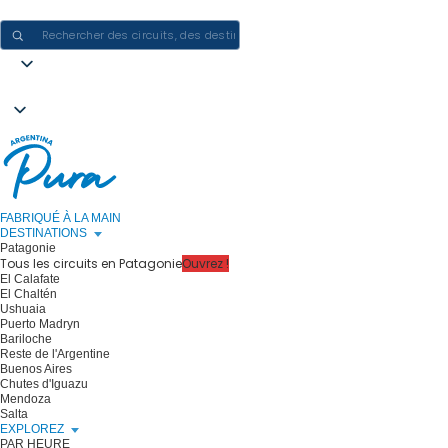
CRÉER DES EXPÉRIENCES EN ARGENTINE - UN VOYAGE À LA FOIS
FABRIQUÉ À LA MAIN
DESTINATIONS
Patagonie
Tous les circuits en Patagonie
Ouvrez !
El Calafate
El Chaltén
Ushuaia
Puerto Madryn
Bariloche
Reste de l'Argentine
Buenos Aires
Chutes d'Iguazu
Mendoza
Salta
EXPLOREZ
PAR HEURE