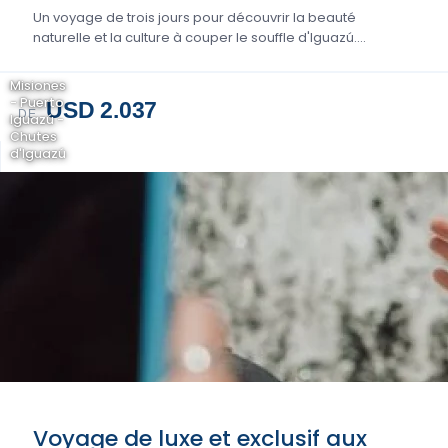
Un voyage de trois jours pour découvrir la beauté
naturelle et la culture à couper le souffle d'Iguazú....
Misiones
- Puerto
USD 2.037
DE
Iguazú -
Chutes
d'Iguazú
Voyage de luxe et exclusif aux