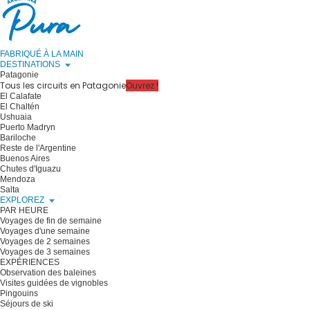
FABRIQUÉ À LA MAIN
DESTINATIONS
Patagonie
Tous les circuits en Patagonie
Ouvrez !
El Calafate
El Chaltén
Ushuaia
Puerto Madryn
Bariloche
Reste de l'Argentine
Buenos Aires
Chutes d'Iguazu
Mendoza
Salta
EXPLOREZ
PAR HEURE
Voyages de fin de semaine
Voyages d'une semaine
Voyages de 2 semaines
Voyages de 3 semaines
EXPÉRIENCES
Observation des baleines
Visites guidées de vignobles
Pingouins
Séjours de ski