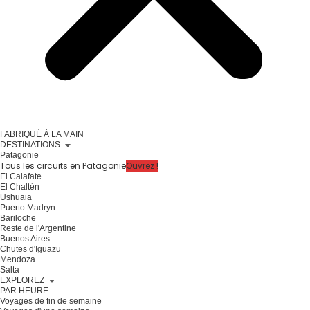
FABRIQUÉ À LA MAIN
DESTINATIONS
Patagonie
Tous les circuits en Patagonie
Ouvrez !
El Calafate
El Chaltén
Ushuaia
Puerto Madryn
Bariloche
Reste de l'Argentine
Buenos Aires
Chutes d'Iguazu
Mendoza
Salta
EXPLOREZ
PAR HEURE
Voyages de fin de semaine