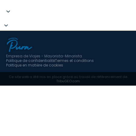
+34 951 637 702
Empresa de Viajes - Mayorista-Minorista
Politique de confidentialité
Termes et conditions
Politique en matière de cookies
Ce site web a été mis en place grâce au travail de référencement de
TribuGEO.com