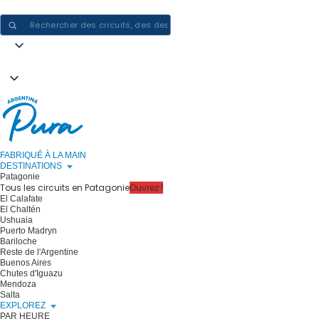
CRÉER DES EXPÉRIENCES EN ARGENTINE - UN VOYAGE À LA FOIS
FABRIQUÉ À LA MAIN
DESTINATIONS
Patagonie
Tous les circuits en Patagonie
Ouvrez !
El Calafate
El Chaltén
Ushuaia
Puerto Madryn
Bariloche
Reste de l'Argentine
Buenos Aires
Chutes d'Iguazu
Mendoza
Salta
EXPLOREZ
PAR HEURE